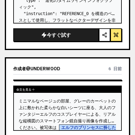
  "type": "進化のタイムラインインフォグラフ
ィック",

  "instruction": "REFERENCE_0 を構造のベー
スとして使用し、フラットなベクターデザインを非
常にリアルな 3D インフォグラフィックに変換し
てください。滑らかなスロープを個別の石の階段に
今すぐ試す
置き換え、すべての生物をフォトリアルな 3D モ
デルにアップグレードしてください。",

  "style": {

    "background": "{argument 
name=\"background style\" default…
作成者
@
UNDERWOOD
6 日前
全文を見る
ミニマルなベージュの部屋、グレーのカーペットの
上に敷かれた柔らかな白いシーツに座る、大人のフ
ァンタジーエルフのコスプレイヤーによる、リアル
な縦構図のスマートフォン鏡自撮り画像を作成して
ください。被写体は 
エルフのプリンセスに扮した
コスプレイヤー
 で、ゴールドのチェーンがあしら