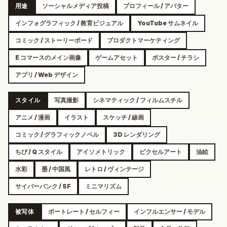
用途
ソーシャルメディア投稿
プロフィール / アバター
インフォグラフィック / 教育ビジュアル
YouTube サムネイル
コミック / ストーリーボード
プロダクトマーケティング
E コマースのメイン画像
ゲームアセット
ポスター / チラシ
アプリ / Web デザイン
スタイル
写真撮影
シネマティック / フィルムスチル
アニメ / 漫画
イラスト
スケッチ / 線画
コミック / グラフィックノベル
3D レンダリング
ちび / Q スタイル
アイソメトリック
ピクセルアート
油絵
水彩
墨 / 中国風
レトロ / ヴィンテージ
サイバーパンク / SF
ミニマリズム
被写体
ポートレート / セルフィー
インフルエンサー / モデル