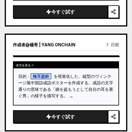
ドヘア
、温かみのあるナチュラルメイク、透明感
のある輝く肌、小さなフープピアスを身につけ、カ
今すぐ試す
メラをまっすぐ見つめて口を閉じ…
作成者
@
楊哥 | YANG ONCHAIN
7 日前
全文を見る
目的：
掩耳盗鈴
 を視覚化した、縦型のヴィンテ
ージ風中国語成語ポスターを作成する。成語の文字
通りの意味である「鐘を盗もうとして自分の耳を塞
ぐ男」の様子を描写する。 …
今すぐ試す