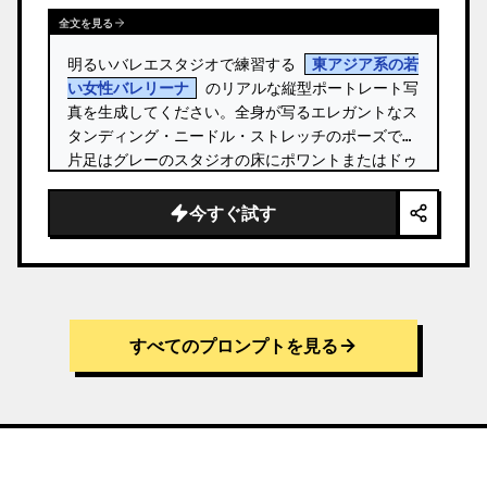
全文を見る
明るいバレエスタジオで練習する 
東アジア系の若
い女性バレリーナ
 のリアルな縦型ポートレート写
真を生成してください。全身が写るエレガントなス
タンディング・ニードル・ストレッチのポーズで、
片足はグレーのスタジオの床にポワントまたはドゥ
ミ・ポワントで立ち、もう片方の脚は頭の横まで真
っ直ぐに引き上げられています。 …
今すぐ試す
すべてのプロンプトを見る