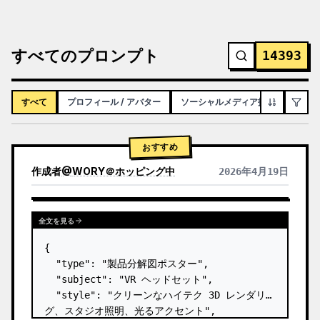
すべてのプロンプト
14393
すべて
プロフィール / アバター
ソーシャルメディア投稿
インフ
おすすめ
作成者
@
WORY＠ホッピング中
2026年4月19日
全文を見る
{

  "type": "製品分解図ポスター",

  "subject": "VR ヘッドセット",

  "style": "クリーンなハイテク 3D レンダリン
グ、スタジオ照明、光るアクセント",
