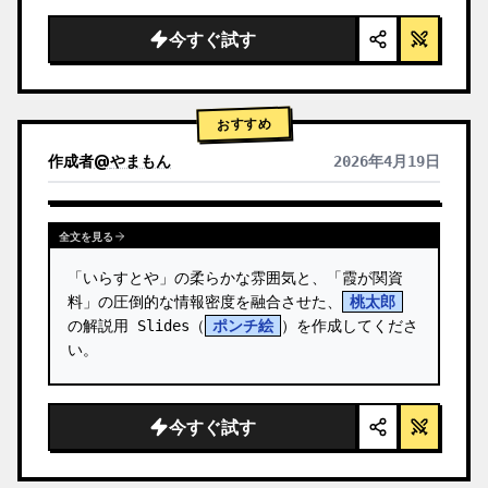
  "background": "
ソフトなパープルとブルー
のグラデーション
",

今すぐ試す
  "header": {

    "logo": "∞ {argument name=\"product 
name\" default=\"…
おすすめ
作成者
@
やまもん
2026年4月19日
他のモデルの結果を表示
全文を見る
「いらすとや」の柔らかな雰囲気と、「霞が関資
料」の圧倒的な情報密度を融合させた、
桃太郎
の解説用 Slides（
ポンチ絵
）を作成してくださ
い。
今すぐ試す