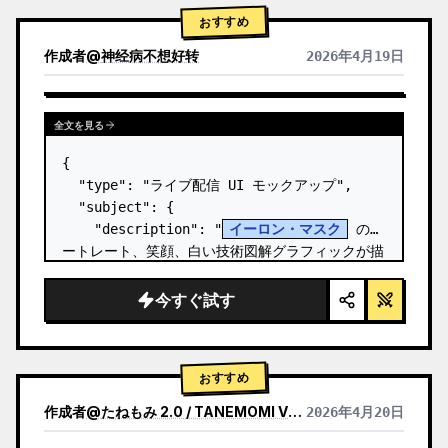
おすすめ
作成者
@
神经病不想好转
2026年4月19日
全文を見る
{

  "type": "ライブ配信 UI モックアップ",

  "subject": {

    "description": "
イーロン・マスク
 のポ
ートレート、笑顔、白い技術図解グラフィックが描
かれた黒い T シャツを着用",

    "background": "左側には '
SPACEX
' の
今すぐ試す
テキストが表示されたスクリー…
おすすめ
作成者
@
たねもみ 2.0 / TANEMOMI VER2.0
2026年4月20日