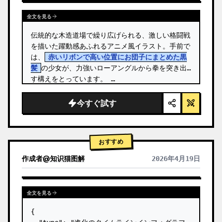
全文を見る
伝統的な木造道場で繰り広げられる、激しい格闘戦
を描いた躍動感あふれるアニメ風イラスト。手前で
は、
赤いリボンで高い位置にお団子にまとめた黒
髪
の少女が、力強いローアングルから拳を突き出
す構えをとっています。 …
今すぐ試す
おすすめ
作成者
@
知识猫图解
2026年4月19日
全文を見る
{
