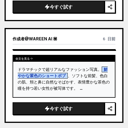
われた繊細な白いドレープのファンタジー衣装を身
今すぐ試す
にまとい、細い腕のジュエリー、ゴールドのレッグ
バンド、淡いブルーの花のアクセサリーを着用して
います。 …
作成者
@
WAREEN AI 💟
6 日前
全文を見る
ドラマチックで超リアルなファッション写真。
鮮
やかな紫色のショートボブ
、ソフトな前髪、色白
の肌、頬と鼻に自然なそばかす、表情豊かな茶色の
瞳を持つ若い女性が被写体です。 …
今すぐ試す