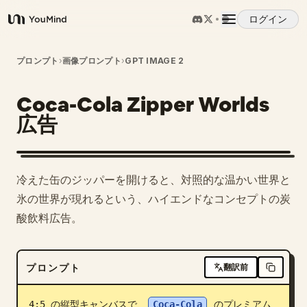
ログイン
YouMind
概要
プロンプト
›
画像プロンプト
›
GPT IMAGE 2
Coca-Cola Zipper Worlds
ユースケース
広告
スキル
冷えた缶のジッパーを開けると、対照的な温かい世界と
プロンプト
氷の世界が現れるという、ハイエンドなコンセプトの炭
酸飲料広告。
料金
プロンプト
翻訳前
ダウンロード
4:5 の縦型キャンバスで、
Coca-Cola
 のプレミアム