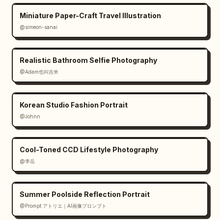
Miniature Paper-Craft Travel Illustration
@simeon-sanai
Realistic Bathroom Selfie Photography
@Adam也叫吉米
Korean Studio Fashion Portrait
@Johnn
Cool-Toned CCD Lifestyle Photography
@李岳
Summer Poolside Reflection Portrait
@Prompt アトリエ｜AI画像プロンプト