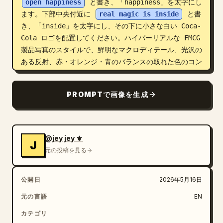
open happiness
 と書き、「happiness」を太字にし
ます。下部中央付近に 
real magic is inside
 と書
き、「inside」を太字にし、その下に小さな白い Coca-
Cola ロゴを配置してください。ハイパーリアルな FMCG 
製品写真のスタイルで、鮮明なマクロディテール、光沢の
ある反射、赤・オレンジ・青のバランスの取れた色のコン
トラスト、Apple レベルのミニマリストな構図、カンヌ
ライオンズのコンセプト広告スタイルを意識してくださ
PROMPTで画像を生成
い。余計なオブジェクトや人物は含めず、透かしも入れな
いでください。
@jey jey ⚜️
J
元の投稿を見る
公開日
2026年5月16日
元の言語
EN
カテゴリ