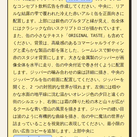
なコンセプト飲料広告を作成してください。中央に、リア
ブログ
ルな結露の雫で覆われた冷えた赤いアルミ缶を正面向きに
配置します。上部には銀色のプルタブと縁が見え、缶全体
更新情報
にはクラシックな白いスクリプトロゴが描かれています。
また、缶の小さなテキスト「ORIGINAL TASTE」も含めて
ください。背景は、高級感のあるコマーシャルライティン
グと柔らかな製品の影を落とした、シームレスで鮮やかな
赤のスタジオ背景にします。大きな金属製のジッパーが画
像全体を水平に走り、缶の中央付近で巻き付くように配置
します。ジッパーの噛み合わせの歯は詳細に描き、中央の
ジッパープルを缶の前面に配置してください。ジッパーを
開くと、2 つの対照的な世界が現れます。左側には穏や
かな水面の地平線に沈む温かいオレンジ色の夕日と遠くの
街のシルエット、右側には霜の降りた松の木と山々が広が
るクールな青い雪山の風景を描きます。ジッパーの縫い目
は波のように有機的な曲線を描き、缶の中に魔法の世界が
詰まっていることを視覚的に表現してください。最小限の
白い広告コピーを追加します。上部中央に 