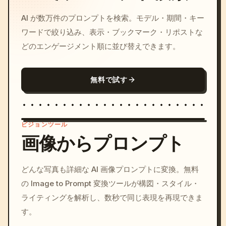
AI が数万件のプロンプトを検索。モデル・期間・キー
ワードで絞り込み、表示・ブックマーク・リポストな
どのエンゲージメント順に並び替えできます。
無料で試す
ビジョンツール
画像からプロンプト
/imagine prompt: cinemati
どんな写真も詳細な AI 画像プロンプトに変換。無料
c, cyberpunk sunset, neon
の Image to Prompt 変換ツールが構図・スタイル・
colors, 8k --v 6.0
ライティングを解析し、数秒で同じ表現を再現できま
す。