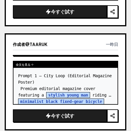
20s in the shallow water of an outdoor 
pool, captured from behind. She is 
今すぐ試す
wearing a 
white one-piece swimsuit
 and 
looking back over her s…
作成者
@
TAARUK
一昨日
全文を見る
Prompt 1 — City Loop (Editorial Magazine 
Poster)

 Premium editorial magazine cover 
featuring a 
stylish young man
 riding a 
minimalist black fixed-gear bicycle
through a {argument name="loca…
今すぐ試す