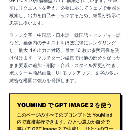
GPT-5.4 の推論基盤の上に構築されています。生成
前にリクエストを考え、必要に応じてウェブで参照を
検索し、出力を自己チェックするため、結果が指示に
忠実に従います。
ラテン文字・中国語・日本語・韓国語・ヒンディー語
など、画像内のテキストをほぼ完璧にレンダリング
し、最大 4K 出力に対応、最大 16 枚の参照画像を受
け付けます。マルチターン編集では他の部分を保った
まま要素の追加・削除・合成・スタイル変更ができ、
ポスターや商品画像、UI モックアップ、文字の多い
緻密な構図に強みを発揮します。
YOUMIND で GPT IMAGE 2 を使う
このページのすべてのプロンプトは YouMind
内で直接実行できます。ひとつ選ぶか自分で
書いて GPT Image 2 で生成し、ひとつのワー