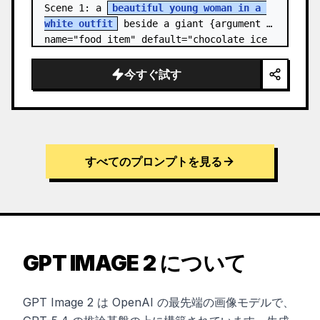
Scene 1: a 
beautiful young woman in a 
white outfit
 beside a giant {argument 
name="food item" default="chocolate ice 
cream cone topped with chocolate…
今すぐ試す
すべてのプロンプトを見る
GPT IMAGE 2 について
GPT Image 2 は OpenAI の最先端の画像モデルで、