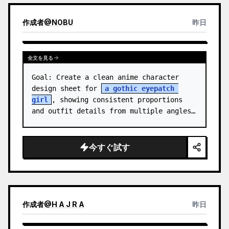
作成者
@
NOBU
昨日
全文を見る
Goal: Create a clean anime character 
design sheet for 
a gothic eyepatch 
girl
, showing consistent proportions 
and outfit details from multiple angles.

Canvas: Wide horizontal white-background 
character sheet, about 16…
今すぐ試す
作成者
@
H A J R A
昨日