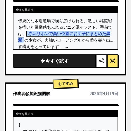
全文を見る
伝統的な木造道場で繰り広げられる、激しい格闘戦
を描いた躍動感あふれるアニメ風イラスト。手前で
は、
赤いリボンで高い位置にお団子にまとめた黒
髪
の少女が、力強いローアングルから拳を突き出
す構えをとっています。 …
今すぐ試す
おすすめ
作成者
@
知识猫图解
2026年4月19日
全文を見る
{
