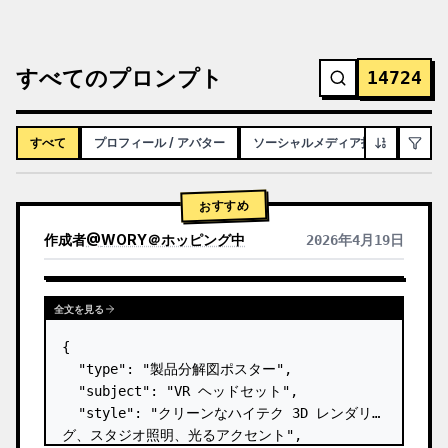
すべてのプロンプト
14724
すべて
プロフィール / アバター
ソーシャルメディア投稿
インフ
おすすめ
作成者
@
WORY＠ホッピング中
2026年4月19日
全文を見る
{

  "type": "製品分解図ポスター",

  "subject": "VR ヘッドセット",

  "style": "クリーンなハイテク 3D レンダリン
グ、スタジオ照明、光るアクセント",
