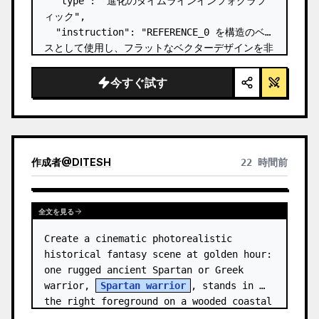
  "type": "進化のタイムラインインフォグラフ
ィック",

  "instruction": "REFERENCE_0 を構造のベー
スとして使用し、フラットなベクターデザインを非
常にリアルな 3D インフォグラフィックに変換し
てください。滑らかなスロープを個別の石の階段に
今すぐ試す
置き換え、すべての生物をフォトリアルな 3D モ
デルにアップグレードしてください。",

  "style": {

    "background": "{argument 
name=\"background style\" default…
作成者
@
DITESH
22 時間前
全文を見る
Create a cinematic photorealistic 
historical fantasy scene at golden hour: 
one rugged ancient Spartan or Greek 
warrior, 
Spartan warrior
, stands in 
the right foreground on a wooded coastal 
hillside, shown from the wais…