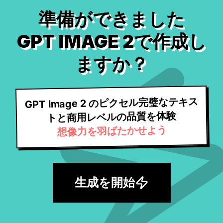
準備ができました
GPT IMAGE 2で作成し
ますか？
GPT Image 2 のピクセル完璧なテキス
トと商用レベルの品質を体験
想像力を羽ばたかせよう
生成を開始