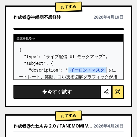
おすすめ
作成者
@
神经病不想好转
2026年4月19日
全文を見る
{

  "type": "ライブ配信 UI モックアップ",

  "subject": {

    "description": "
イーロン・マスク
 のポ
ートレート、笑顔、白い技術図解グラフィックが描
かれた黒い T シャツを着用",

    "background": "左側には '
SPACEX
' の
今すぐ試す
テキストが表示されたスクリー…
おすすめ
作成者
@
たねもみ 2.0 / TANEMOMI VER2.0
2026年4月20日