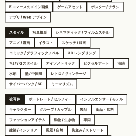
E コマースのメイン画像
ゲームアセット
ポスター / チラシ
アプリ / Web デザイン
スタイル
写真撮影
シネマティック / フィルムスチル
アニメ / 漫画
イラスト
スケッチ / 線画
コミック / グラフィックノベル
3D レンダリング
ちび / Q スタイル
アイソメトリック
ピクセルアート
油絵
水彩
墨 / 中国風
レトロ / ヴィンテージ
サイバーパンク / SF
ミニマリズム
被写体
ポートレート / セルフィー
インフルエンサー / モデル
キャラクター
グループ / カップル
製品
食品・飲料
ファッションアイテム
動物 / 生き物
車両
建築 / インテリア
風景 / 自然
街並み / ストリート