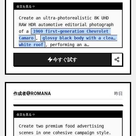
全文を見る
Create an ultra-photorealistic 8K UHD 
RAW HDR automotive editorial photograph 
of a 
1969 first-generation Chevrolet 
Camaro
, 
glossy black body with a clean 
white roof
, performing an a…
今すぐ試す
作成者
@
ROMANA
昨日
全文を見る
Create two premium food advertising 
scenes in one cohesive campaign style. 