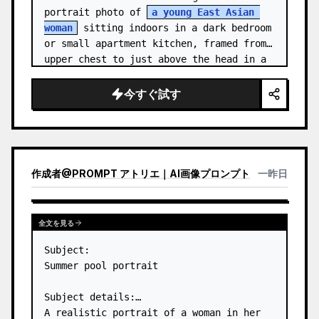
portrait photo of 
a young East Asian 
woman
 sitting indoors in a dark bedroom 
or small apartment kitchen, framed from 
upper chest to just above the head in a 
vertical 3:4 compositio…
今すぐ試す
作成者
@
PROMPT アトリエ｜AI画像プロンプト
一昨日
全文を見る
Subject:

Summer pool portrait

Subject details:

A realistic portrait of a woman in her 