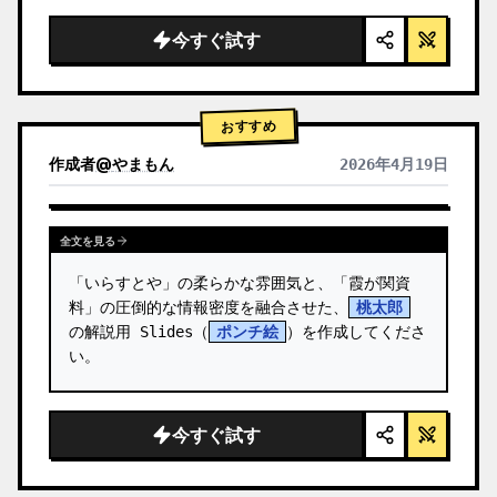
  "background": "
ソフトなパープルとブルー
のグラデーション
",

今すぐ試す
  "header": {

    "logo": "∞ {argument name=\"product 
name\" default=\"…
おすすめ
作成者
@
やまもん
2026年4月19日
他のモデルの結果を表示
全文を見る
「いらすとや」の柔らかな雰囲気と、「霞が関資
料」の圧倒的な情報密度を融合させた、
桃太郎
の解説用 Slides（
ポンチ絵
）を作成してくださ
い。
今すぐ試す