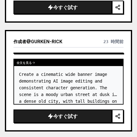
今すぐ試す
作成者
@
GURKEN-RICK
23 時間前
全文を見る
Create a cinematic wide banner image 
demonstrating AI image editing and 
consistent character generation. The 
scene is a moody urban street at dusk in 
a dense old city, with tall buildings on 
both sides, wet pavement, parked and 
moving cars, soft streetlights,…
今すぐ試す