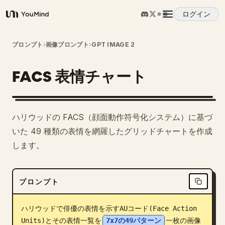
ログイン
YouMind
概要
プロンプト
›
画像プロンプト
›
GPT IMAGE 2
FACS 表情チャート
ユースケース
スキル
ハリウッドの FACS（顔面動作符号化システム）に基づ
いた 49 種類の表情を網羅したグリッドチャートを作成
プロンプト
します。
料金
プロンプト
ダウンロード
ハリウッドで俳優の表情を示すAUコード(Face Action 
Units)とその表情一覧を
7x7の49パターン
一枚の画像