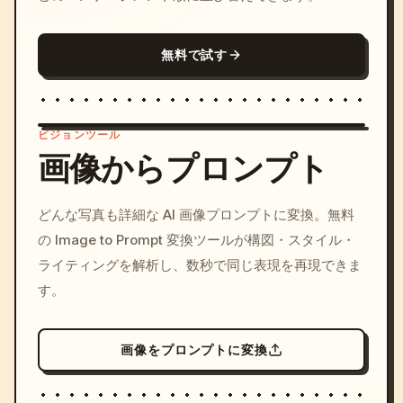
無料で試す
ビジョンツール
画像からプロンプト
/imagine prompt: cinemati
どんな写真も詳細な AI 画像プロンプトに変換。無料
c, cyberpunk sunset, neon
の Image to Prompt 変換ツールが構図・スタイル・
colors, 8k --v 6.0
ライティングを解析し、数秒で同じ表現を再現できま
す。
画像をプロンプトに変換