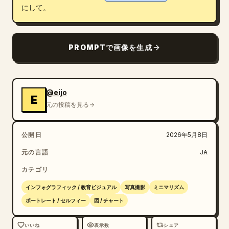
にして。
ブログ
更新情報
PROMPTで画像を生成
@eijo
E
元の投稿を見る
公開日
2026年5月8日
元の言語
JA
カテゴリ
インフォグラフィック / 教育ビジュアル
写真撮影
ミニマリズム
ポートレート / セルフィー
図 / チャート
いいね
表示数
シェア