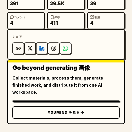
391
29.5K
39
コメント
保存
引用
4
411
4
シェア
Go beyond generating 画像
Collect materials, process them, generate
finished work, and distribute it from one AI
workspace.
YOUMIND を見る