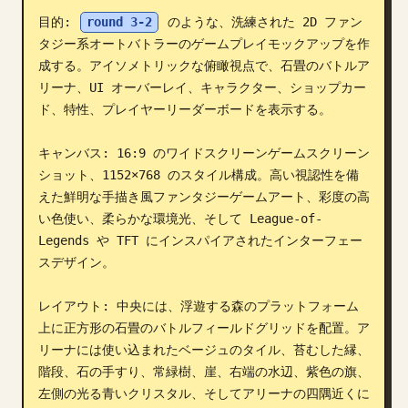
目的: 
round 3-2
 のような、洗練された 2D ファン
ブログ
タジー系オートバトラーのゲームプレイモックアップを作
成する。アイソメトリックな俯瞰視点で、石畳のバトルア
更新情報
リーナ、UI オーバーレイ、キャラクター、ショップカー
ド、特性、プレイヤーリーダーボードを表示する。

キャンバス: 16:9 のワイドスクリーンゲームスクリーン
ショット、1152×768 のスタイル構成。高い視認性を備
えた鮮明な手描き風ファンタジーゲームアート、彩度の高
い色使い、柔らかな環境光、そして League-of-
Legends や TFT にインスパイアされたインターフェー
スデザイン。

レイアウト: 中央には、浮遊する森のプラットフォーム
上に正方形の石畳のバトルフィールドグリッドを配置。ア
リーナには使い込まれたベージュのタイル、苔むした縁、
階段、石の手すり、常緑樹、崖、右端の水辺、紫色の旗、
左側の光る青いクリスタル、そしてアリーナの四隅近くに