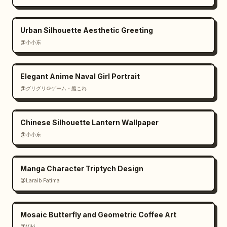
Urban Silhouette Aesthetic Greeting
@小小东
Elegant Anime Naval Girl Portrait
@グリグリ＠ゲーム・艦これ
Chinese Silhouette Lantern Wallpaper
@小小东
Manga Character Triptych Design
@Laraib Fatima‎
Mosaic Butterfly and Geometric Coffee Art
@Viki