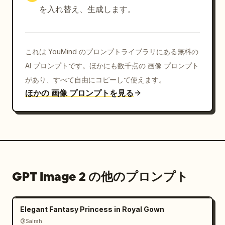
tour」という大きな装飾的な金枠のボタンを配置する。

を入れ替え、生成します。
ビジュアルスタイル: 手描き風ファンタジーゲーム UI、
クリーンなベベル加工、ダークティールとブロンズのイン
これは YouMind のプロンプトライブラリにある無料の
ターフェースフレーム、読みやすい小さなテキスト、光る
魔法のエフェクト、暖かい火の光、シアンのハイライト、
AI プロンプトです。ほかにも数千点の 画像 プロンプト
そしてコンパクトなモバイル/PC 戦略ゲームのプレゼン
があり、すべて自由にコピーして使えます。
テーション。モックアップはポスターやコンセプトシート
ほかの 画像 プロンプトを見る
ではなく、単一のゲーム内スクリーンショットとして維持
すること。フォトリアリズム、余分なパネル、透かしは避
け、指定された数以上のユニット、ショップカード、特性
行、プレイヤーを追加しないこと。
GPT Image 2 の他のプロンプト
Elegant Fantasy Princess in Royal Gown
@Sairah