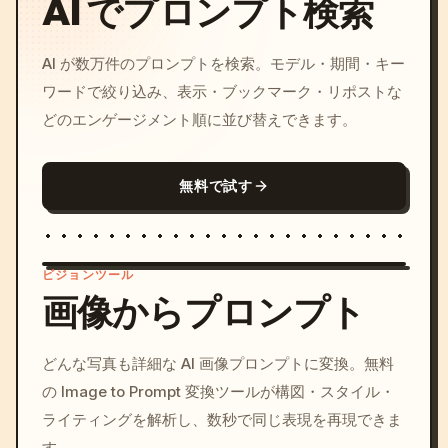
AI でプロンプト検索
AI が数万件のプロンプトを検索。モデル・期間・キー
ワードで絞り込み、表示・ブックマーク・リポストな
どのエンゲージメント順に並び替えできます。
無料で試す
ビジョンツール
画像からプロンプト
/imagine prompt: cinemati
どんな写真も詳細な AI 画像プロンプトに変換。無料
c, cyberpunk sunset, neon
の Image to Prompt 変換ツールが構図・スタイル・
colors, 8k --v 6.0
ライティングを解析し、数秒で同じ表現を再現できま
す。