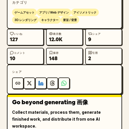
カテゴリ
ベンチキャラクターを 1 体追加する。

ゲームアセット
アプリ / Web デザイン
アイソメトリック
左側の特性パネル: 6 行の垂直シナジーリストを作成す
3D レンダリング
キャラクター
要旨 / 背景
る。各行にはブロンズまたはダークカラーのアイコン、ク
ラス名、現在のカウント、しきい値を表示する。フランス
いいね
表示数
シェア
127
12.0K
9
語のテキストを維持すること: 「Guerrier」（4、2 / 
4 / 6）、「Mage」（3、3 / 6 / 9）、「Assassin」
（2、2 / 4 / 6）、「Gardien」（2、2 / 4 / 6）、
コメント
保存
引用
10
148
2
「Elfe」（1 / 2）、「Nécromancien」（1 / 2）。

シェア
右側のリーダーボード: 8 人のプレイヤーリストを垂直
に配置する。各プレイヤーは、右側に円形のアバターと体
力数値が表示された暗い水平のネームプレートを使用す
る。以下の名前と数値を使用すること: 「Lunaire 
Go beyond generating 画像
100」、「Ragnar 89」、「Akira 78」、「Zorvath 
64」、「Nyméria 56」、「Scarn 42」、「Yuki 
Collect materials, process them, generate
34」、「Kaldrin 21」。紫の魔道士のオーブ、青いクリ
finished work, and distribute it from one AI
ーチャー、ダークレッドのポートレート、緑のオーク、ピ
workspace.