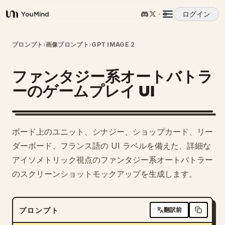
ログイン
YouMind
概要
プロンプト
›
画像プロンプト
›
GPT IMAGE 2
ファンタジー系オートバトラ
ユースケース
ーのゲームプレイ UI
スキル
ボード上のユニット、シナジー、ショップカード、リー
プロンプト
ダーボード、フランス語の UI ラベルを備えた、詳細な
アイソメトリック視点のファンタジー系オートバトラー
のスクリーンショットモックアップを生成します。
料金
ダウンロード
プロンプト
翻訳前