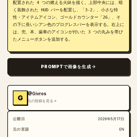
配置された 4 つの燃える火鉢を描く。上部中央には、暗
く装飾された HUD バーを配置し、「3-2」、小さな特
性・アイテムアイコン、ゴールドカウンター「26」、そ
の下に長いシアン色のプログレスバーを表示する。右上に
は、兜、本、歯車のアイコンが付いた 3 つの丸みを帯び
たメニューボタンを追加する。

バトルフィールドのユニット: ボード上に合計 11 体の
キャラクターを表示する。上半分に赤い体力バーを持つ敵
PROMPTで画像を生成
ユニット 5 体、下半分に緑の体力バーと黄色の星評価を
持つ味方ユニット 6 体を配置する。敵ユニット: スケル
トンの剣士 1 体、斧を持った大きな角のある獣戦士 1 
体、魔法を放つ紫色の魔道士 1 体、斧を持った小さな闇
@Givros
G
のローグ 1 体、鎧を着たスケルトンファイター 1 体。
元の投稿を見る
味方ユニット: 剣と盾を持った青と茶色の騎士 1 体、緑
のエルフの弓兵兼剣士 1 体、杖を持った青い鎧の魔道士
公開日
2026年5月17日
または騎士 1 体、黄金の杖を持った金髪のクレリック 1 
体、盾を持った巨大な角のあるタンク戦士 1 体、小さな
元の言語
EN
青いノームのエンジニア兼戦士 1 体。ボードの左下端に