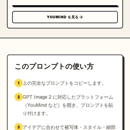
ンク髪のキャラクター、シアンのクリーチャー、オレンジ
髪のキャラクター、青い仮面のキャラクターなど、多彩で
カラフルなファンタジー風のポートレートを使用する。

YOUMIND を見る
下部のショップとコントロール: 下部に幅の広いショッ
プ UI パネルを作成する。左側には「NIV. 6」、
XP「12/36」、および小さなシアン色のプログレスバーを
表示する。その下に 2 つのコントロールボタンを配置す
る: コインコスト「4」と青いダブルアップ矢印アイコン
の「Acheter XP」、およびコインコスト「2」と円形の
このプロンプトの使い方
更新矢印の「Actualiser」。中央には、ポートレートア
ート、クラス/特性アイコン、フランス語の名前と特性、
上の完全なプロンプトをコピーします。
1
ゴールドコストを表示した 5 枚の購入可能なチャンピオ
ンカードを配置する: 「Chevalier」/「Guerrier」
GPT Image 2 に対応したプラットフォーム
2
（コスト 1）、「Archer sylvestre」/「Elfe」（コ
スト 2）、「Mage de givre」/「Mage」（コスト 
（YouMind など）を開き、プロンプトを貼
3）、「Assassin des ombres」/「Assassin」（コス
り付けます。
ト 2）、「Clerc lumineux」/「Gardien」（コスト 
1）。右下には、コインコスト「5」と書かれた「Fin du 
アイデアに合わせて被写体・スタイル・細部
3