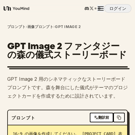
ログイン
YouMind
概要
プロンプト
›
画像プロンプト
›
GPT IMAGE 2
GPT Image 2 ファンタジー
ユースケース
の森の儀式ストーリーボード
スキル
GPT Image 2 用のシネマティックなストーリーボード
プロンプト
プロンプトです。森を舞台にした儀式がテーマのプロジ
ェクトカードを作成するために設計されています。
料金
プロンプト
翻訳前
ダウンロード
16:9 の画像を作成してください。 [PROJECT CARD] 表