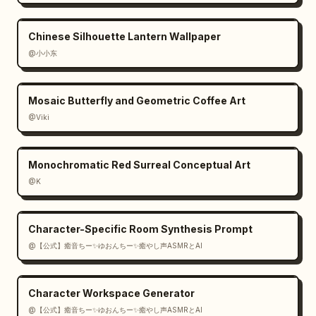
Chinese Silhouette Lantern Wallpaper
@小小东
Mosaic Butterfly and Geometric Coffee Art
@Viki
Monochromatic Red Surreal Conceptual Art
@K
Character-Specific Room Synthesis Prompt
@【公式】癒音ちー✨ゆおんちー✨癒やし声ASMRとAI
Character Workspace Generator
@【公式】癒音ちー✨ゆおんちー✨癒やし声ASMRとAI