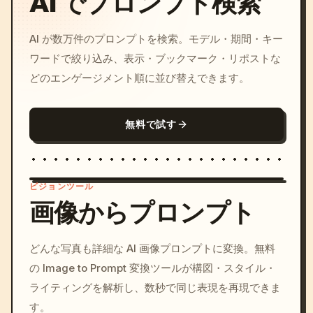
AI でプロンプト検索
AI が数万件のプロンプトを検索。モデル・期間・キー
ワードで絞り込み、表示・ブックマーク・リポストな
どのエンゲージメント順に並び替えできます。
無料で試す
ビジョンツール
画像からプロンプト
/imagine prompt: cinemati
どんな写真も詳細な AI 画像プロンプトに変換。無料
c, cyberpunk sunset, neon
の Image to Prompt 変換ツールが構図・スタイル・
colors, 8k --v 6.0
ライティングを解析し、数秒で同じ表現を再現できま
す。