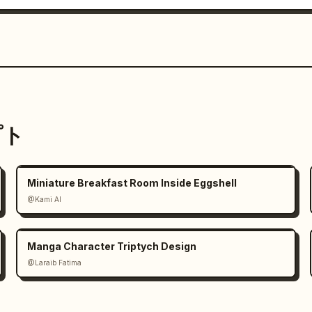
プト
Miniature Breakfast Room Inside Eggshell
@Kami AI
Manga Character Triptych Design
@Laraib Fatima‎