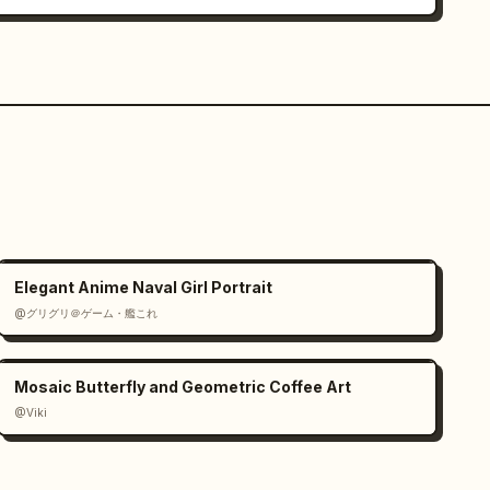
Elegant Anime Naval Girl Portrait
@グリグリ＠ゲーム・艦これ
Mosaic Butterfly and Geometric Coffee Art
@Viki