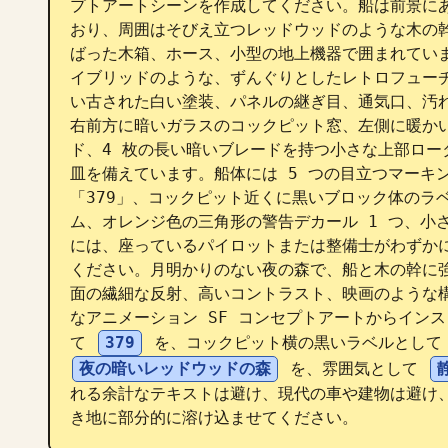
プトアートシーンを作成してください。船は前景に
おり、周囲はそびえ立つレッドウッドのような木の
ばった木箱、ホース、小型の地上機器で囲まれてい
イブリッドのような、ずんぐりとしたレトロフュー
い古された白い塗装、パネルの継ぎ目、通気口、汚
右前方に暗いガラスのコックピット窓、左側に暖か
ド、4 枚の長い暗いブレードを持つ小さな上部ロー
皿を備えています。船体には 5 つの目立つマーキ
「379」、コックピット近くに黒いブロック体のラ
ム、オレンジ色の三角形の警告デカール 1 つ、小さ
には、座っているパイロットまたは整備士がわずか
ください。月明かりのない夜の森で、船と木の幹に
面の繊細な反射、高いコントラスト、映画のような
なアニメーション SF コンセプトアートからイン
て 
379
 を、コックピット横の黒いラベルとして
夜の暗いレッドウッドの森
 を、雰囲気として 
れる余計なテキストは避け、現代の車や建物は避け
き地に部分的に溶け込ませてください。