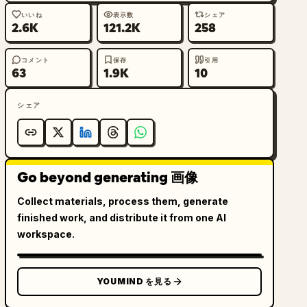
いいね
表示数
シェア
2.6K
121.2K
258
コメント
保存
引用
63
1.9K
10
シェア
Go beyond generating 画像
Collect materials, process them, generate
finished work, and distribute it from one AI
workspace.
YOUMIND を見る