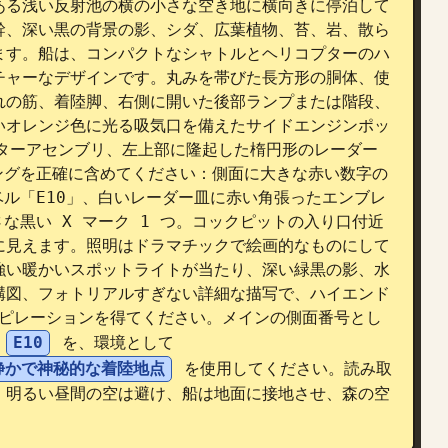
ある浅い反射池の横の小さな空き地に横向きに停泊して
幹、深い黒の背景の影、シダ、広葉植物、苔、岩、散ら
ます。船は、コンパクトなシャトルとヘリコプターのハ
チャーなデザインです。丸みを帯びた長方形の胴体、使
れの筋、着陸脚、右側に開いた後部ランプまたは階段、
いオレンジ色に光る吸気口を備えたサイドエンジンポッ
ターアセンブリ、左上部に隆起した楕円形のレーダー
ングを正確に含めてください：側面に大きな赤い数字の
ベル「E10」、白いレーダー皿に赤い角張ったエンブレ
な黒い X マーク 1 つ。コックピットの入り口付近
に見えます。照明はドラマチックで絵画的なものにして
強い暖かいスポットライトが当たり、深い緑黒の影、水
構図、フォトリアルすぎない詳細な描写で、ハイエンド
スピレーションを得てください。メインの側面番号とし
 
E10
 を、環境として 
静かで神秘的な着陸地点
 を使用してください。読み取
、明るい昼間の空は避け、船は地面に接地させ、森の空