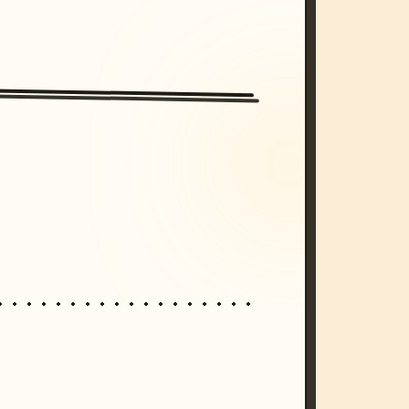
/imagine prompt: cinematic, cyberpunk s
unset, neon colors, 8k --v 6.0