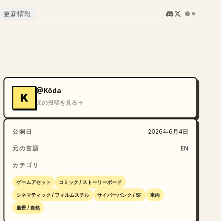
更新情報
@Kōda
K
元の投稿を見る
公開日
2026年6月4日
元の言語
EN
カテゴリ
ゲームアセット
コミック / ストーリーボード
シネマティック / フィルムスチル
サイバーパンク / SF
車両
風景 / 自然