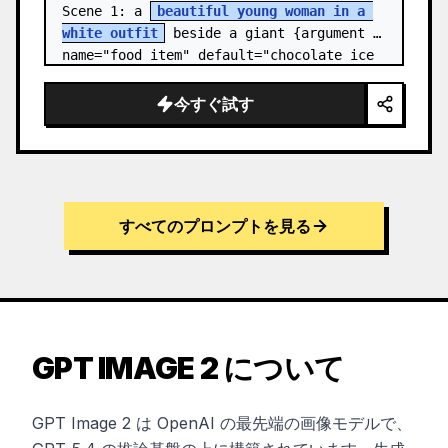
Scene 1: a 
beautiful young woman in a 
white outfit
 beside a giant {argument 
name="food item" default="chocolate ice 
cream cone topped with chocolate…
今すぐ試す
すべてのプロンプトを見る
GPT IMAGE 2 について
GPT Image 2 は OpenAI の最先端の画像モデルで、