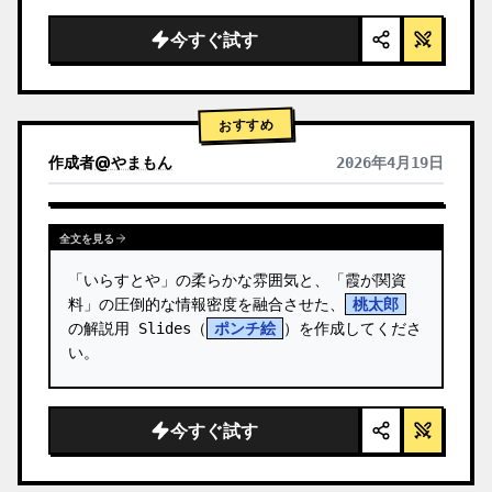
  "background": "
ソフトなパープルとブルー
のグラデーション
",

今すぐ試す
  "header": {

    "logo": "∞ {argument name=\"product 
name\" default=\"…
おすすめ
作成者
@
やまもん
2026年4月19日
他のモデルの結果を表示
全文を見る
「いらすとや」の柔らかな雰囲気と、「霞が関資
料」の圧倒的な情報密度を融合させた、
桃太郎
の解説用 Slides（
ポンチ絵
）を作成してくださ
い。
今すぐ試す