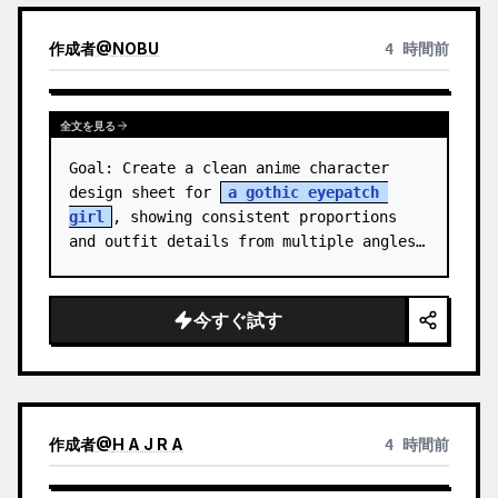
作成者
@
NOBU
4 時間前
全文を見る
Goal: Create a clean anime character 
design sheet for 
a gothic eyepatch 
girl
, showing consistent proportions 
and outfit details from multiple angles.

Canvas: Wide horizontal white-background 
character sheet, about 16…
今すぐ試す
作成者
@
H A J R A
4 時間前