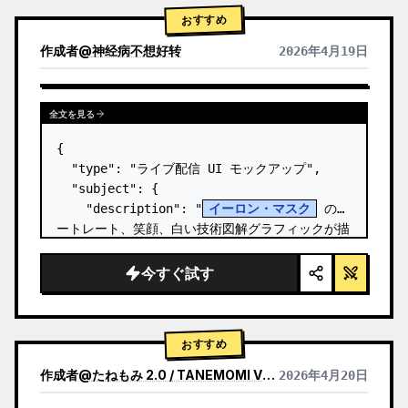
おすすめ
作成者
@
神经病不想好转
2026年4月19日
全文を見る
{

  "type": "ライブ配信 UI モックアップ",

  "subject": {

    "description": "
イーロン・マスク
 のポ
ートレート、笑顔、白い技術図解グラフィックが描
かれた黒い T シャツを着用",

    "background": "左側には '
SPACEX
' の
今すぐ試す
テキストが表示されたスクリー…
おすすめ
作成者
@
たねもみ 2.0 / TANEMOMI VER2.0
2026年4月20日