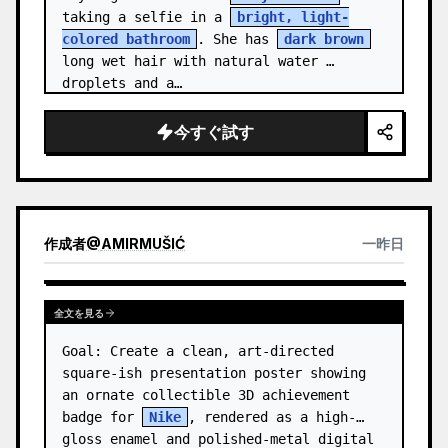
taking a selfie in a 
bright, light-
colored bathroom
. She has 
dark brown
long wet hair with natural water 
droplets and a…
今すぐ試す
作成者
@
AMIRMUŠIĆ
一昨日
全文を見る
Goal: Create a clean, art-directed 
square-ish presentation poster showing 
an ornate collectible 3D achievement 
badge for 
Nike
, rendered as a high-
gloss enamel and polished-metal digital 