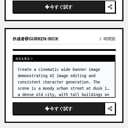
今すぐ試す
作成者
@
GURKEN-RICK
3 時間前
全文を見る
Create a cinematic wide banner image 
demonstrating AI image editing and 
consistent character generation. The 
scene is a moody urban street at dusk in 
a dense old city, with tall buildings on 
both sides, wet pavement, parked and 
moving cars, soft streetlights,…
今すぐ試す