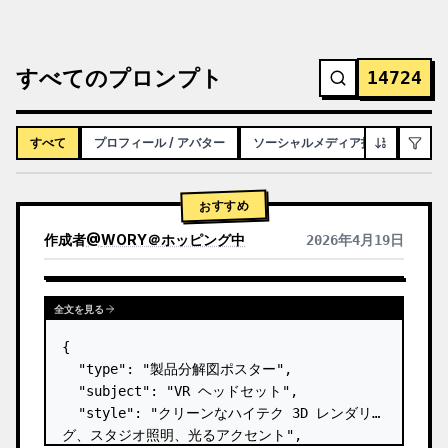
すべてのプロンプト
14724
すべて
プロフィール / アバター
ソーシャルメディア投稿
インフ
おすすめ
作成者
@
WORY＠ホッピング中
2026年4月19日
全文を見る
{

  "type": "製品分解図ポスター",

  "subject": "VR ヘッドセット",

  "style": "クリーンなハイテク 3D レンダリン
グ、スタジオ照明、光るアクセント",
