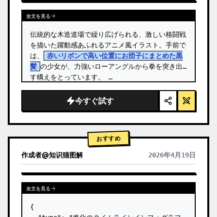
全文を見る
伝統的な木造道場で繰り広げられる、激しい格闘戦
を描いた躍動感あふれるアニメ風イラスト。手前で
は、
赤いリボンで高い位置にお団子にまとめた黒
髪
の少女が、力強いローアングルから拳を突き出
す構えをとっています。 …
今すぐ試す
おすすめ
作成者
@
知识猫图解
2026年4月19日
全文を見る
{
