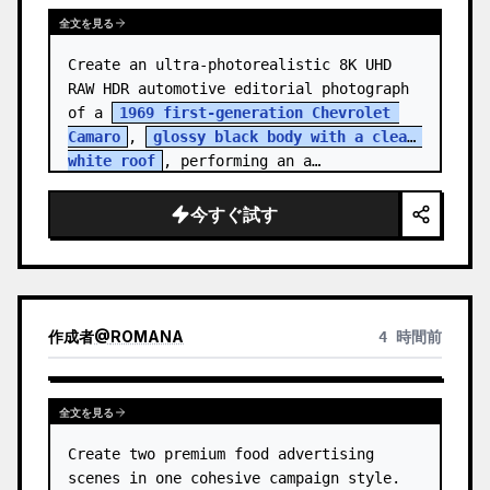
全文を見る
Create an ultra-photorealistic 8K UHD 
RAW HDR automotive editorial photograph 
of a 
1969 first-generation Chevrolet 
Camaro
, 
glossy black body with a clean 
white roof
, performing an a…
今すぐ試す
作成者
@
ROMANA
4 時間前
全文を見る
Create two premium food advertising 
scenes in one cohesive campaign style. 