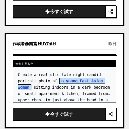
medal.

今すぐ試す
Canvas: Wide 16:9 white stu…
作成者
@
南鸢 NUYOAH
昨日
全文を見る
Create a realistic late-night candid 
portrait photo of 
a young East Asian 
woman
 sitting indoors in a dark bedroom 
or small apartment kitchen, framed from 
upper chest to just above the head in a 
vertical 3:4 compositio…
今すぐ試す