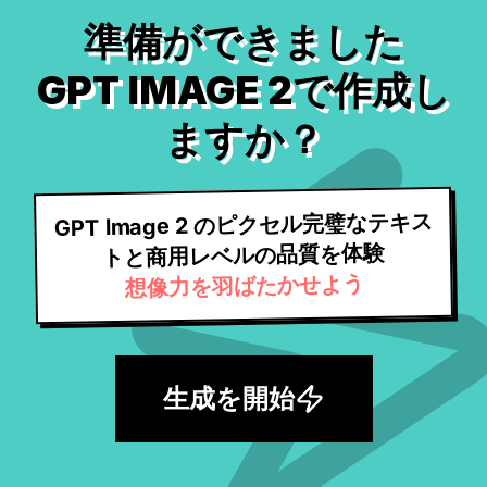
準備ができました
GPT IMAGE 2で作成し
ますか？
GPT Image 2 のピクセル完璧なテキス
トと商用レベルの品質を体験
想像力を羽ばたかせよう
生成を開始