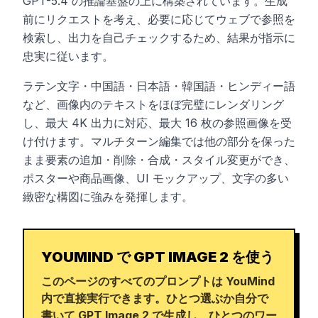
GPT-5.4 の推論基盤の上に構築されています。生成
前にリクエストを考え、必要に応じてウェブで参照を
検索し、出力を自己チェックするため、結果が指示に
忠実に従います。
ラテン文字・中国語・日本語・韓国語・ヒンディー語
など、画像内のテキストをほぼ完璧にレンダリング
し、最大 4K 出力に対応、最大 16 枚の参照画像を受
け付けます。マルチターン編集では他の部分を保った
まま要素の追加・削除・合成・スタイル変更ができ、
ポスターや商品画像、UI モックアップ、文字の多い
緻密な構図に強みを発揮します。
YOUMIND で GPT IMAGE 2 を使う
このページのすべてのプロンプトは YouMind
内で直接実行できます。ひとつ選ぶか自分で
書いて GPT Image 2 で生成し、ひとつのワー