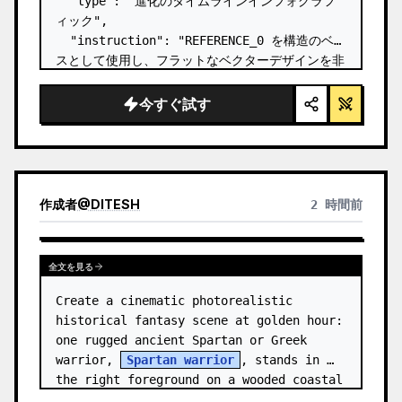
  "type": "進化のタイムラインインフォグラフ
ィック",

  "instruction": "REFERENCE_0 を構造のベー
スとして使用し、フラットなベクターデザインを非
常にリアルな 3D インフォグラフィックに変換し
てください。滑らかなスロープを個別の石の階段に
今すぐ試す
置き換え、すべての生物をフォトリアルな 3D モ
デルにアップグレードしてください。",

  "style": {

    "background": "{argument 
name=\"background style\" default…
作成者
@
DITESH
2 時間前
全文を見る
Create a cinematic photorealistic 
historical fantasy scene at golden hour: 
one rugged ancient Spartan or Greek 
warrior, 
Spartan warrior
, stands in 
the right foreground on a wooded coastal 
hillside, shown from the wais…