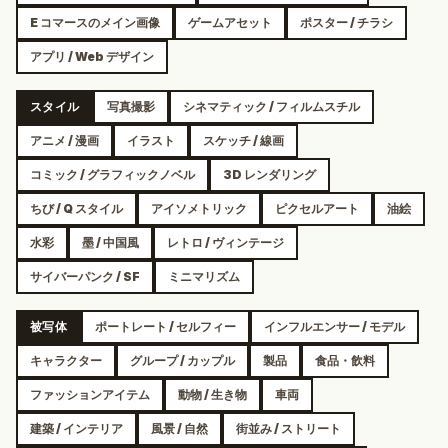
E コマースのメイン画像
ゲームアセット
ポスター / チラシ
アプリ / Web デザイン
スタイル
写真撮影
シネマティック / フィルムスチル
アニメ / 漫画
イラスト
スケッチ / 線画
コミック / グラフィックノベル
3D レンダリング
ちび / Q スタイル
アイソメトリック
ピクセルアート
油絵
水彩
墨 / 中国風
レトロ / ヴィンテージ
サイバーパンク / SF
ミニマリズム
被写体
ポートレート / セルフィー
インフルエンサー / モデル
キャラクター
グループ / カップル
製品
食品・飲料
ファッションアイテム
動物 / 生き物
車両
建築 / インテリア
風景 / 自然
街並み / ストリート