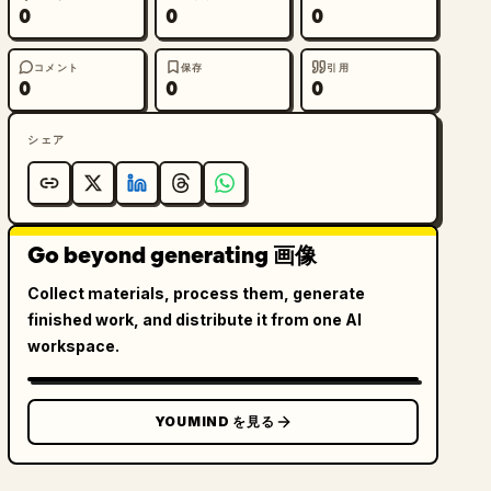
0
0
0
コメント
保存
引用
0
0
0
シェア
Go beyond generating 画像
Collect materials, process them, generate
finished work, and distribute it from one AI
workspace.
YOUMIND を見る