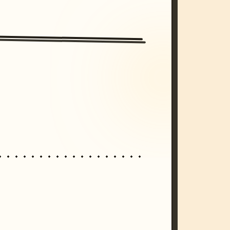
/imagine prompt: cinematic, cyberpunk s
unset, neon colors, 8k --v 6.0