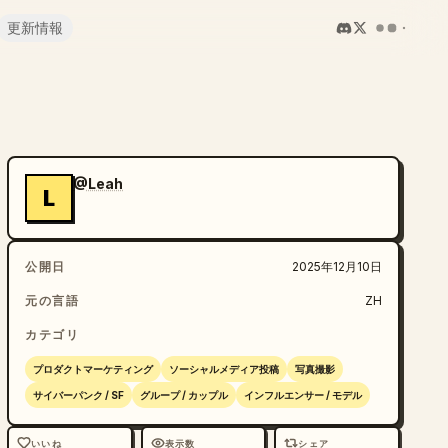
更新情報
@Leah
L
公開日
2025年12月10日
元の言語
ZH
カテゴリ
プロダクトマーケティング
ソーシャルメディア投稿
写真撮影
サイバーパンク / SF
グループ / カップル
インフルエンサー / モデル
いいね
表示数
シェア