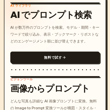
AI ライブラリ
AI でプロンプト検索
AI が数万件のプロンプトを検索。モデル・期間・キー
ワードで絞り込み、表示・ブックマーク・リポストな
どのエンゲージメント順に並び替えできます。
無料で試す
ビジョンツール
画像からプロンプト
/imagine prompt: cinemati
どんな写真も詳細な AI 画像プロンプトに変換。無料
c, cyberpunk sunset, neon
の Image to Prompt 変換ツールが構図・スタイル・
colors, 8k --v 6.0