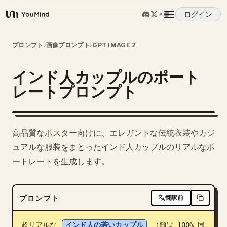
ログイン
YouMind
概要
プロンプト
›
画像プロンプト
›
GPT IMAGE 2
インド人カップルのポート
ユースケース
レートプロンプト
スキル
高品質なポスター向けに、エレガントな伝統衣装やカジ
プロンプト
ュアルな服装をまとったインド人カップルのリアルなポ
ートレートを生成します。
料金
プロンプト
翻訳前
ダウンロード
超リアルな 
インド人の若いカップル
 （顔は 100% 同