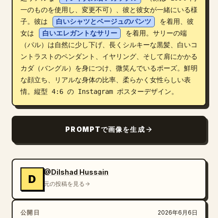
一のものを使用し、変更不可）、彼と彼女が一緒にいる様
ブログ
子。彼は 
白いシャツとベージュのパンツ
 を着用、彼
女は 
白いエレガントなサリー
 を着用。サリーの端
更新情報
（パル）は自然に少し下げ、長くシルキーな黒髪、白いコ
ントラストのペンダント、イヤリング、そして肩にかかる
カダ（バングル）を身につけ、微笑んでいるポーズ。鮮明
な顔立ち、リアルな身体の比率、柔らかく女性らしい表
情。縦型 4:6 の Instagram ポスターデザイン。
PROMPTで画像を生成
@Dilshad Hussain
D
元の投稿を見る
公開日
2026年6月6日