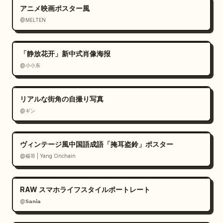
アニメ映画ポスター風
@MELTEN
「静放花开」新中式肖像海报
@小小东
リアルな街角の自撮り写真
@ギン
ヴィンテージ風中国語成語「掩耳盗鈴」ポスター
@楊哥 | Yang Onchain
RAW スマホライフスタイルポートレート
@𝗦𝗮𝗻𝗶𝗮