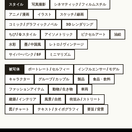
スタイル
写真撮影
シネマティック / フィルムスチル
アニメ / 漫画
イラスト
スケッチ / 線画
コミック / グラフィックノベル
3D レンダリング
ちび / Q スタイル
アイソメトリック
ピクセルアート
油絵
水彩
墨 / 中国風
レトロ / ヴィンテージ
サイバーパンク / SF
ミニマリズム
被写体
ポートレート / セルフィー
インフルエンサー / モデル
キャラクター
グループ / カップル
製品
食品・飲料
ファッションアイテム
動物 / 生き物
車両
建築 / インテリア
風景 / 自然
街並み / ストリート
図 / チャート
テキスト / タイポグラフィ
要旨 / 背景