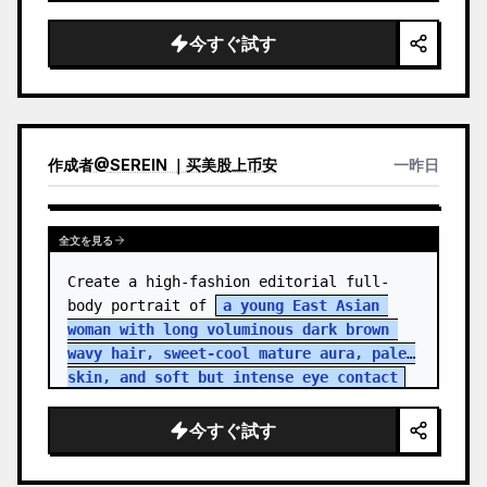
今すぐ試す
作成者
@
SEREIN ｜买美股上币安
一昨日
全文を見る
Create a high-fashion editorial full-
body portrait of 
a young East Asian 
woman with long voluminous dark brown 
wavy hair, sweet-cool mature aura, pale 
skin, and soft but intense eye contact
standing in an aband…
今すぐ試す