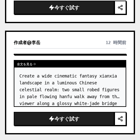
dress
 leaning her cheek on one hand and 
今すぐ試す
smiling with one eye closed at a wooden 
table in a {argum…
作成者
@
李岳
12 時間前
全文を見る
Create a wide cinematic fantasy xianxia 
landscape in a luminous Chinese 
celestial realm: two small robed figures 
in pale flowing hanfu walk away from the 
viewer along a glossy white-jade bridge 
toward an enormous ornate palace gate 
rising from a mirror-still l…
今すぐ試す