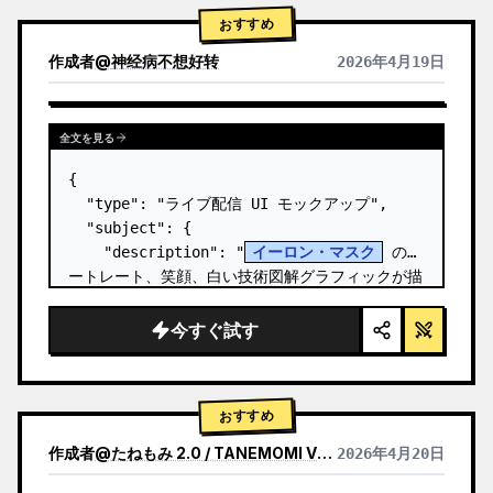
おすすめ
作成者
@
神经病不想好转
2026年4月19日
全文を見る
{

  "type": "ライブ配信 UI モックアップ",

  "subject": {

    "description": "
イーロン・マスク
 のポ
ートレート、笑顔、白い技術図解グラフィックが描
かれた黒い T シャツを着用",

    "background": "左側には '
SPACEX
' の
今すぐ試す
テキストが表示されたスクリー…
おすすめ
作成者
@
たねもみ 2.0 / TANEMOMI VER2.0
2026年4月20日