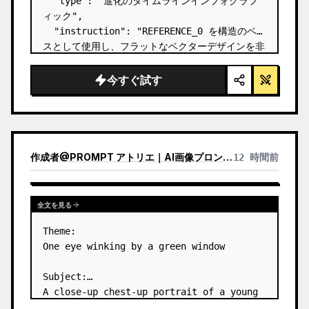
  "type": "進化のタイムラインインフォグラフ
ィック",

  "instruction": "REFERENCE_0 を構造のベー
スとして使用し、フラットなベクターデザインを非
常にリアルな 3D インフォグラフィックに変換し
てください。滑らかなスロープを個別の石の階段に
今すぐ試す
置き換え、すべての生物をフォトリアルな 3D モ
デルにアップグレードしてください。",

  "style": {

    "background": "{argument 
name=\"background style\" default…
作成者
@
PROMPT アトリエ｜AI画像プロンプト
12 時間前
全文を見る
Theme:

One eye winking by a green window

Subject:

A close-up chest-up portrait of a young 
woman wearing a 
white lace-trimmed 