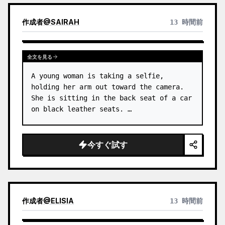
作成者
@
SAIRAH
13 時間前
全文を見る
A young woman is taking a selfie, 
holding her arm out toward the camera. 
She is sitting in the back seat of a car 
on black leather seats. …
今すぐ試す
作成者
@
ELISIA
13 時間前