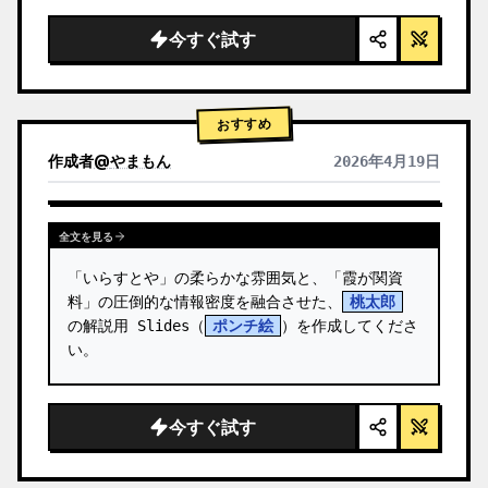
  "background": "
ソフトなパープルとブルー
のグラデーション
",

今すぐ試す
  "header": {

    "logo": "∞ {argument name=\"product 
name\" default=\"…
おすすめ
作成者
@
やまもん
2026年4月19日
他のモデルの結果を表示
全文を見る
「いらすとや」の柔らかな雰囲気と、「霞が関資
料」の圧倒的な情報密度を融合させた、
桃太郎
の解説用 Slides（
ポンチ絵
）を作成してくださ
い。
今すぐ試す