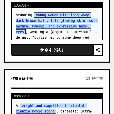
全文を見る
stunning 
young woman with long wavy 
dark brown hair, fair glowing skin, soft 
natural makeup, and expressive hazel 
eyes
, wearing a {argument name="outfit" 
default="stylish monochrome deep red 
streetwear outfit consisting of a…
今すぐ試す
作成者
@
李岳
13 時間前
全文を見る
A 
bright and magnificent oriental 
xianxia movie scene
, cinematic ultra-