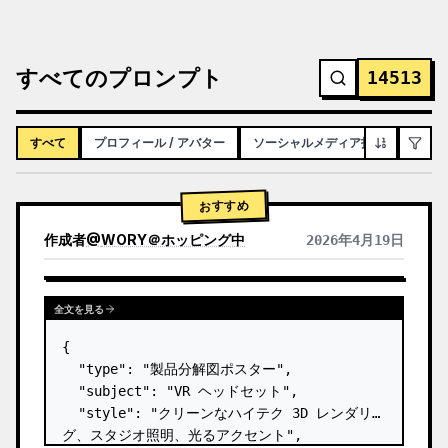
すべてのプロンプト
14513
すべて
プロフィール / アバター
ソーシャルメディア投稿
インフ
おすすめ
作成者
@
WORY＠ホッピング中
2026年4月19日
全文を見る
{

  "type": "製品分解図ポスター",

  "subject": "VR ヘッドセット",

  "style": "クリーンなハイテク 3D レンダリン
グ、スタジオ照明、光るアクセント",
