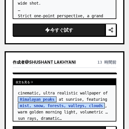
wide shot.

Strict one-point perspective, a grand 
heavenly staircase paved with light 
golden jade, passing through the sea of 
今すぐ試す
clouds from the bottom…
作成者
@
SHUSHANT LAKHYANI
13 時間前
全文を見る
cinematic, ultra realistic wallpaper of 
Himalayan peaks
 at sunrise, featuring 
mist, snow, forests, valleys, clouds
, 
warm golden morning light, volumetric 
sun rays, dramatic…