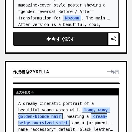
magazine-cover style poster showing a 
“gender-reversal Before / After” 
transformation for 
Nozomu
. The main 
After version is a beautiful, cool, 
androgynous anime boy who preserves…
今すぐ試す
作成者
@
ZYRELLA
一昨日
全文を見る
A dreamy cinematic portrait of a 
beautiful young woman with 
long, wavy 
golden-blonde hair
, wearing a 
cream-
beige oversized shirt
 and a {argument 
name="accessory" default="black leather…