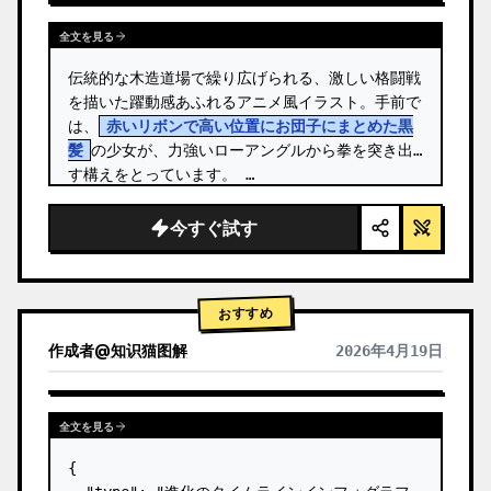
全文を見る
伝統的な木造道場で繰り広げられる、激しい格闘戦
を描いた躍動感あふれるアニメ風イラスト。手前で
は、
赤いリボンで高い位置にお団子にまとめた黒
髪
の少女が、力強いローアングルから拳を突き出
す構えをとっています。 …
今すぐ試す
おすすめ
作成者
@
知识猫图解
2026年4月19日
全文を見る
{
