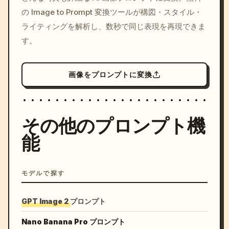
c, cyberpunk sunset, neon
の Image to Prompt 変換ツールが構図・スタイル・
colors, 8k --v 6.0
ライティングを解析し、数秒で同じ表現を再現できま
す。
画像をプロンプトに変換
その他のプロンプト機
能
モデルで探す
GPT Image 2 プロンプト
Nano Banana Pro プロンプト