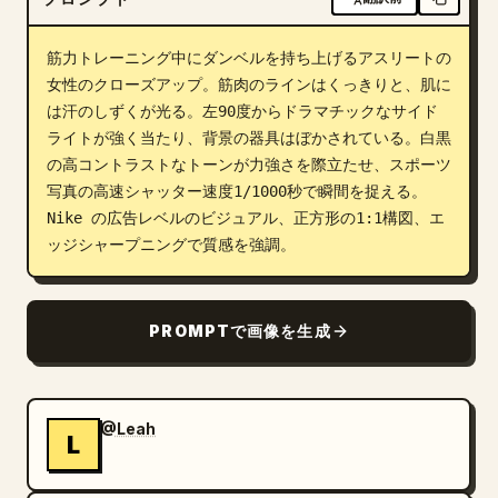
ブログ
筋力トレーニング中にダンベルを持ち上げるアスリートの
女性のクローズアップ。筋肉のラインはくっきりと、肌に
更新情報
は汗のしずくが光る。左90度からドラマチックなサイド
ライトが強く当たり、背景の器具はぼかされている。白黒
の高コントラストなトーンが力強さを際立たせ、スポーツ
写真の高速シャッター速度1/1000秒で瞬間を捉える。
Nike の広告レベルのビジュアル、正方形の1:1構図、エ
ッジシャープニングで質感を強調。
PROMPTで画像を生成
@Leah
L