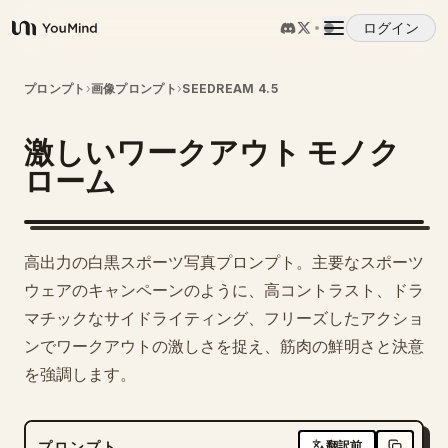
ログイン
YouMind
概要
プロンプト
›
画像プロンプト
›
SEEDREAM 4.5
激しいワークアウト モノク
ユースケース
ローム
スキル
高出力の白黒スポーツ写真プロンプト。主要なスポーツ
プロンプト
ウェアのキャンペーンのように、高コントラスト、ドラ
マチックなサイドライティング、フリーズしたアクショ
ンでワークアウトの激しさを捉え、筋肉の鮮明さと決意
料金
を強調します。
ダウンロード
プロンプト
翻訳前