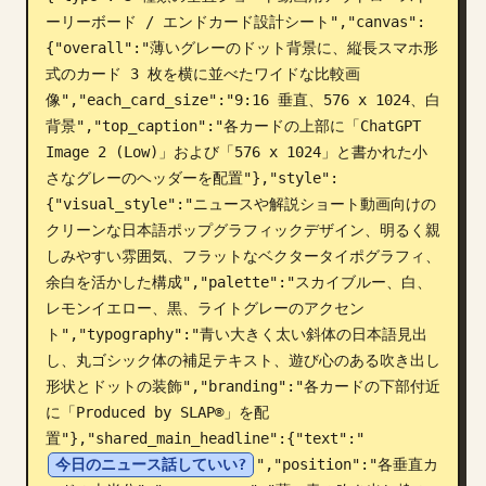
ーリーボード / エンドカード設計シート","canvas":
ブログ
{"overall":"薄いグレーのドット背景に、縦長スマホ形
式のカード 3 枚を横に並べたワイドな比較画
更新情報
像","each_card_size":"9:16 垂直、576 x 1024、白
背景","top_caption":"各カードの上部に「ChatGPT 
Image 2 (Low)」および「576 x 1024」と書かれた小
さなグレーのヘッダーを配置"},"style":
{"visual_style":"ニュースや解説ショート動画向けの
クリーンな日本語ポップグラフィックデザイン、明るく親
しみやすい雰囲気、フラットなベクタータイポグラフィ、
余白を活かした構成","palette":"スカイブルー、白、
レモンイエロー、黒、ライトグレーのアクセン
ト","typography":"青い大きく太い斜体の日本語見出
し、丸ゴシック体の補足テキスト、遊び心のある吹き出し
形状とドットの装飾","branding":"各カードの下部付近
に「Produced by SLAP®」を配
置"},"shared_main_headline":{"text":"
今日のニュース話していい?
","position":"各垂直カ