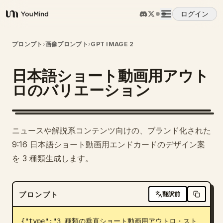
ログイン
YouMind
概要
プロンプト
›
画像プロンプト
›
GPT IMAGE 2
日本語ショート動画用アウト
ユースケース
ロのバリエーション
スキル
ニュースや解説系コンテンツ向けの、ブランド化された
プロンプト
9:16 日本語ショート動画用エンドカードのデザイン案
を 3 種類生成します。
料金
プロンプト
翻訳前
ダウンロード
{"type":"3 種類の垂直ショート動画用アウトロ・スト