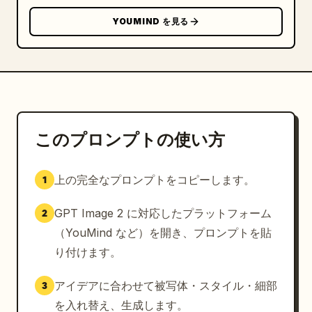
ン）、チャンネル登録（再生ボタンアイコン）、シェア
YOUMIND を見る
（矢印）","その下に中央揃えの黒いテキスト：よろしく
お願いします！","グレー/黒の SLAP® ロゴの上に
「Produced by」","散りばめられた青と黄色のスパーク
ル、円、ダイヤモンド、ドットの装飾","境界線周りの斜
めのモーションラインによる祝祭感のあるバースト効
果"],"bottom_badge":"左下に小さなダークカラーの丸
みを帯びた 9:16 ラベ
このプロンプトの使い方
ル"}]},"composition_notes":"3 種類の 9:16 エン
ドカードデザインすべてを、デザイン比較プレビューのよ
上の完全なプロンプトをコピーします。
1
うに、狭い間隔で左から右へ均等に並べた単一の横長画像
を生成してください。日本語のテキストは鮮明で読みやす
GPT Image 2 に対応したプラットフォーム
2
くし、青と黄色のブランドの一貫性を保ち、ショート動画
のエンディングとしてそのまま使えるクオリティに仕上げ
（YouMind など）を開き、プロンプトを貼
てください。"}
り付けます。
アイデアに合わせて被写体・スタイル・細部
3
を入れ替え、生成します。