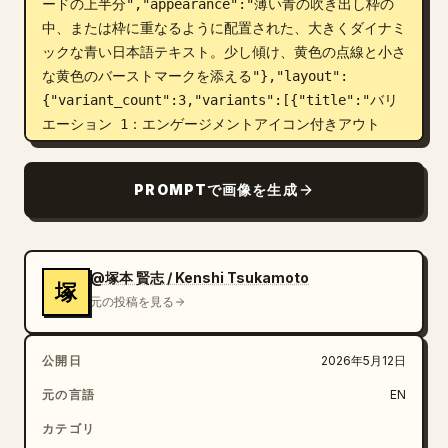
ードの上半分","appearance":"薄い青の吹き出し枠の
中、または枠に重なるように配置された、大きくダイナミ
ックな青い日本語テキスト。少し傾け、黄色の点線と小さ
な黄色のバーストマークを添える"},"layout":
{"variant_count":3,"variants":[{"title":"バリ
エーション 1：エンゲージメントアイコン付きアウト
ロ","position":"左側のカー
ド","elements_count":6,"elements":["中央上部に
PROMPTで画像を生成
大きな見出し","
最後までご視聴ありがとうございました！
 と書かれた
青い丸みを帯びたバナー","1 行に並んだ 3 つの青いソ
ーシャルアイコン：いいね（親指）、コメント（吹き出
@塚本 賢志 / Kenshi Tsukamoto
塚
し）、シェア（矢印）","青いドットの水平区切り
元の投稿を見る
線","大きな黒い SLAP® ロゴの上に「Produced by」テ
キスト","コーナー装飾：青と黄色の丸みを帯びた斜めの
公開日
2026年5月12日
バー、ドット、小さな円形のアクセント、小さなバースト
マーク"],"bottom_badge":"左下に小さなダークカラー
元の言語
EN
の丸みを帯びた 9:16 ラベル"},{"title":"バリエーシ
カテゴリ
ョン 2：青い波のフッター付きチャンネル登録誘