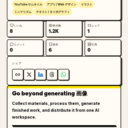
導","position":"中央のカー
YouTube サムネイル
アプリ / Web デザイン
イラスト
ド","elements_count":6,"elements":["中央上部に
ミニマリズム
テキスト / タイポグラフィ
大きな見出し","中央揃えの黒いメッセージ：
ご視聴いただきありがとうございました！
","青いテキ
いいね
表示数
シェア
8
1.2K
1
ストが入った黄色のピル型 CTA ボタン：
チャンネル登録＆高評価お願いします！
","大きな曲線
を描く青い波のフッターと、その上の細い黄色の曲
コメント
保存
引用
0
6
0
線","青いフッター内に白い「Produced by」と大きな白
い SLAP® ロゴ","下部周辺に小さな三角形、円、ドット
シェア
グリッド、青い放射状のマークの装
飾"],"bottom_badge":"左下に小さなダークカラーの丸
みを帯びた 9:16 ラベル"},{"title":"バリエーション 
3：エネルギッシュな登録・シェア誘導アウト
Go beyond generating 画像
ロ","position":"右側のカー
ド","elements_count":7,"elements":["中央上部に
Collect materials, process them, generate
大きな見出し、端から放射状に広がる青いスピードライ
finished work, and distribute it from one AI
ン","中央揃えの太い黒いメッセージ：
workspace.
ご視聴ありがとうございました！
","3 つのセグメン
トで構成された青い水平 CTA バー：高評価（親指アイコ