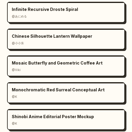
Infinite Recursive Droste Spiral
@あにめる
Chinese Silhouette Lantern Wallpaper
@小小东
Mosaic Butterfly and Geometric Coffee Art
@Viki
Monochromatic Red Surreal Conceptual Art
@K
Shinobi Anime Editorial Poster Mockup
@K