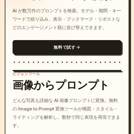
AI が数万件のプロンプトを検索。モデル・期間・キー
ワードで絞り込み、表示・ブックマーク・リポストな
どのエンゲージメント順に並び替えできます。
無料で試す
ビジョンツール
画像からプロンプト
/imagine prompt: cinemati
どんな写真も詳細な AI 画像プロンプトに変換。無料
c, cyberpunk sunset, neon
の Image to Prompt 変換ツールが構図・スタイル・
colors, 8k --v 6.0
ライティングを解析し、数秒で同じ表現を再現できま
す。