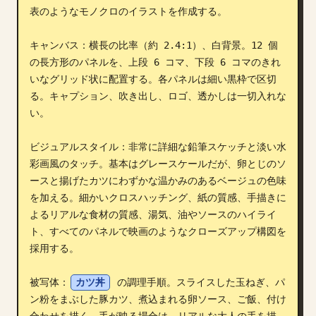
表のようなモノクロのイラストを作成する。

ブログ
キャンバス：横長の比率（約 2.4:1）、白背景。12 個
の長方形のパネルを、上段 6 コマ、下段 6 コマのきれ
更新情報
いなグリッド状に配置する。各パネルは細い黒枠で区切
る。キャプション、吹き出し、ロゴ、透かしは一切入れな
い。

ビジュアルスタイル：非常に詳細な鉛筆スケッチと淡い水
彩画風のタッチ。基本はグレースケールだが、卵とじのソ
ースと揚げたカツにわずかな温かみのあるベージュの色味
を加える。細かいクロスハッチング、紙の質感、手描きに
よるリアルな食材の質感、湯気、油やソースのハイライ
ト、すべてのパネルで映画のようなクローズアップ構図を
採用する。

被写体：
カツ丼
 の調理手順。スライスした玉ねぎ、パ
ン粉をまぶした豚カツ、煮込まれる卵ソース、ご飯、付け