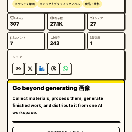
8. 鍋に金属製の蓋がされ、縁から湯気が漏れているクロ
スケッチ / 線画
コミック / グラフィックノベル
食品・飲料
ーズアップ。

9. ふっくらとした白米が盛られた大きな丼。米粒がはっ
いいね
表示数
シェア
307
27.1K
27
きりと描かれているクローズアップ。

10. 調理されたカツ、玉ねぎ、とろとろの卵を鍋から丼
のご飯の上へ滑らせている様子。卵がとろりと伸びている
コメント
保存
引用
7
243
1
クローズアップ。

11. 完成した丼に細切りの海苔と緑の付け合わせを振り
シェア
かけている様子。湯気が立ち上っているクローズアップ。

12. 箸でソースの絡んだカツを一切れ持ち上げ、卵が滴
り落ちている様子。下に丼が見える盛り付けのクローズア
ップ。

Go beyond generating 画像
構図の制約：各パネルは食材に焦点を当て、タイトにフレ
Collect materials, process them, generate
ーミングすること。すべてのパネルで一貫した照明と手描
finished work, and distribute it from one AI
きの鉛筆の陰影を維持すること。レシピのストーリーボー
workspace.
ドとして順序が読み取れるようにすること。テキストラベ
ル、数字、余分なパネル、説明にない調理器具、カラフル
で現代的なグラフィックは追加しないこと。