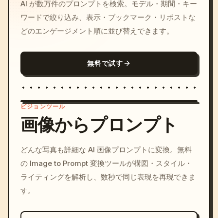
AI が数万件のプロンプトを検索。モデル・期間・キー
ワードで絞り込み、表示・ブックマーク・リポストな
どのエンゲージメント順に並び替えできます。
無料で試す
ビジョンツール
画像からプロンプト
/imagine prompt: cinemati
どんな写真も詳細な AI 画像プロンプトに変換。無料
c, cyberpunk sunset, neon
の Image to Prompt 変換ツールが構図・スタイル・
colors, 8k --v 6.0
ライティングを解析し、数秒で同じ表現を再現できま
す。