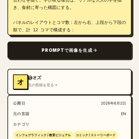
合わせを描く。手が映る場合は、リアルな大人の手を描
き、食材に寄った構図にする。

パネルのレイアウトとコマ数：左から右、上段から下段の
順で、計 12 コマで構成する：

1. まな板の上で、大きな包丁を使い、淡い色の玉ねぎを
薄い三日月型にスライスしている手のクローズアップ。

PROMPTで画像を生成
2. まな板の上にある、粗いパン粉をまとった豚カツをト
ングで持っているクローズアップ。

3. 揚げたカツを包丁で厚切りにしている様子。指でしっ
かりと押さえているクローズアップ。

@オズ
オ
4. 丸い金属製の鍋に透明な液体（出汁）が注がれ、波紋
元の投稿を見る
が広がっている様子を真上から捉えたクローズアップ。

5. 鍋の中でスライスした玉ねぎが沸騰した出汁で煮込ま
公開日
2026年6月2日
れ、湯気が立ち上っているクローズアップ。

6. スライスしたカツを、手で鍋の中の玉ねぎの上にのせ
元の言語
EN
ているクローズアップ。

カテゴリ
7. 溶き卵をカツと玉ねぎの上から回し入れ、クリーミー
な卵液が鍋全体に広がっているクローズアップ。

インフォグラフィック / 教育ビジュアル
コミック / ストーリーボード