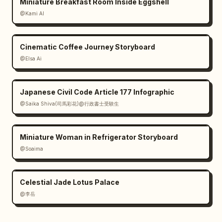
Miniature Breakfast Room Inside Eggshell
@Kami AI
Cinematic Coffee Journey Storyboard
@Elsa Ai
Japanese Civil Code Article 177 Infographic
@Saika Shiva(司馬彩花)@行政書士受験生
Miniature Woman in Refrigerator Storyboard
@Soaima
Celestial Jade Lotus Palace
@李岳