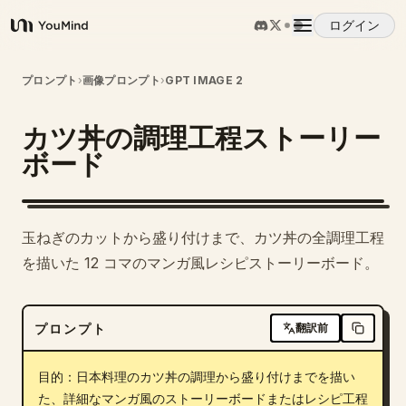
ログイン
YouMind
概要
プロンプト
›
画像プロンプト
›
GPT IMAGE 2
カツ丼の調理工程ストーリー
ユースケース
ボード
スキル
玉ねぎのカットから盛り付けまで、カツ丼の全調理工程
プロンプト
を描いた 12 コマのマンガ風レシピストーリーボード。
料金
プロンプト
翻訳前
ダウンロード
目的：日本料理のカツ丼の調理から盛り付けまでを描い
た、詳細なマンガ風のストーリーボードまたはレシピ工程