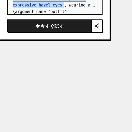
expressive hazel eyes
, wearing a 
{argument name="outfit" 
default="stylish monochrome deep 
red streetwear outfit consisting of 
今すぐ試す
a…