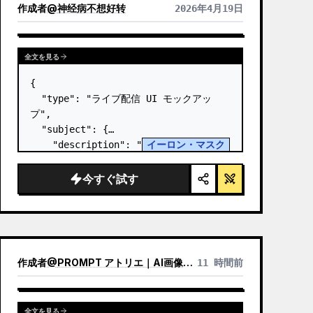
作成者
@
神经病不想好转
2026年4月19日
全文を見る
{

  "type": "ライブ配信 UI モックアッ
プ",

  "subject": {

    "description": "
イーロン・マスク
のポートレート、笑顔、白い技術図解グラフ
ィックが描かれた黒い T シャツを着用",

今すぐ試す
    "background": "左側には 
'
SPACEX
' のテキストが表示されたスクリ
ー…
作成者
@
PROMPT アトリエ｜AI画像プロンプト
11 時間前
全文を見る