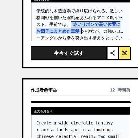
伝統的な木造道場で繰り広げられる、激しい
格闘戦を描いた躍動感あふれるアニメ風イラ
スト。手前では、
赤いリボンで高い位置に
お団子にまとめた黒髪
の少女が、力強いロ
ーアングルから拳を突き出す構えをとってい
ます。 …
今すぐ試す
作成者
@
李岳
12 時間前
全文を見る
Create a wide cinematic fantasy 
xianxia landscape in a luminous 
Chinese celestial realm: two small 