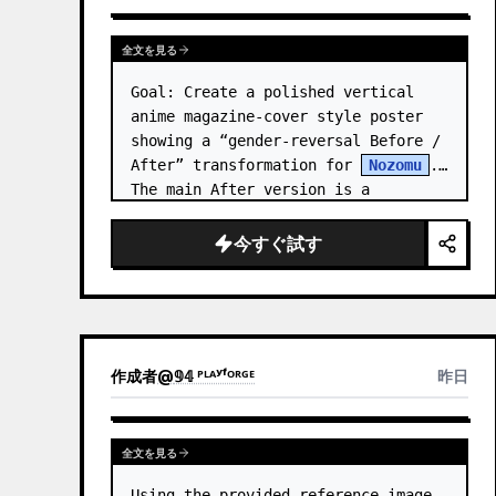
全文を見る
Goal: Create a polished vertical 
anime magazine-cover style poster 
showing a “gender-reversal Before / 
After” transformation for 
Nozomu
. 
The main After version is a 
beautiful, cool, androgynous anime 
boy who preserves…
今すぐ試す
作成者
@
𝟡𝟜 ᴾᴸᴬʸᶠᴼᴿᴳᴱ
昨日
全文を見る
Using the provided reference image 