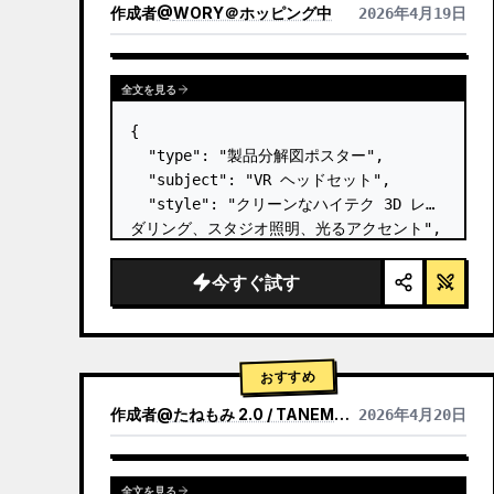
作成者
@
WORY＠ホッピング中
2026年4月19日
全文を見る
{

  "type": "製品分解図ポスター",

  "subject": "VR ヘッドセット",

  "style": "クリーンなハイテク 3D レン
ダリング、スタジオ照明、光るアクセント",

  "background": "
ソフトなパープルとブ
ルーのグラデーション
",

今すぐ試す
  "header": {

    "logo": "∞ {argument 
name=\"product name\" default=\"…
おすすめ
作成者
@
たねもみ 2.0 / TANEMOMI VER2.0
2026年4月20日
全文を見る