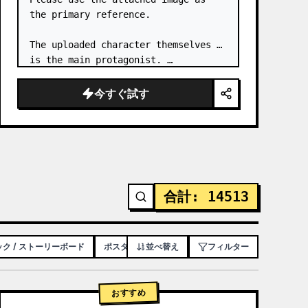
the primary reference.

The uploaded character themselves 
is the main protagonist. …
今すぐ試す
合計
:
14513
ク / ストーリーボード
ポスター / チラシ
並べ替え
アプリ / WEB デザイン
フィルター
おすすめ