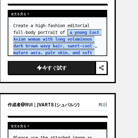
全文を見る
Create a high-fashion editorial 
full-body portrait of 
a young East 
Asian woman with long voluminous 
dark brown wavy hair, sweet-cool 
mature aura, pale skin, and soft 
but intense eye contact
 standing 
in an aband…
今すぐ試す
作成者
@
RUI｜∫VARTS (シュバルツ)
昨日
全文を見る
Please use the attached image as 