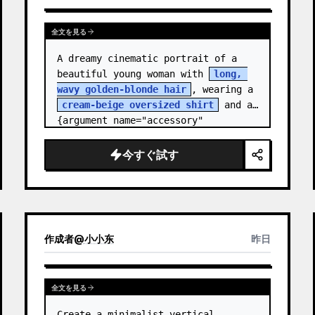
全文を見る
A dreamy cinematic portrait of a 
beautiful young woman with 
long, 
wavy golden-blonde hair
, wearing a 
cream-beige oversized shirt
 and a 
{argument name="accessory" 
default="black leather…
今すぐ試す
作成者
@
小小东
昨日
全文を見る
Create a minimalist vertical 