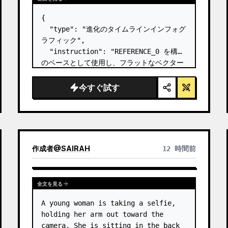
{

  "type": "進化のタイムラインインフォグ
ラフィック",

  "instruction": "REFERENCE_0 を構造
のベースとして使用し、フラットなベクター
デザインを非常にリアルな 3D インフォグラ
フィックに変換してください。滑らかなスロ
今すぐ試す
ープを個別の石の階段に置き換え、すべての
生物をフォトリアルな 3D モデルにアップグ
レードしてください。",

  "style": {

    "background": "{argument 
作成者
@
SAIRAH
12 時間前
name=\"background style\" default…
全文を見る
A young woman is taking a selfie, 
holding her arm out toward the 
camera. She is sitting in the back 