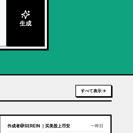
生成
すべて表示
作成者
@
SEREIN ｜买美股上币安
一昨日