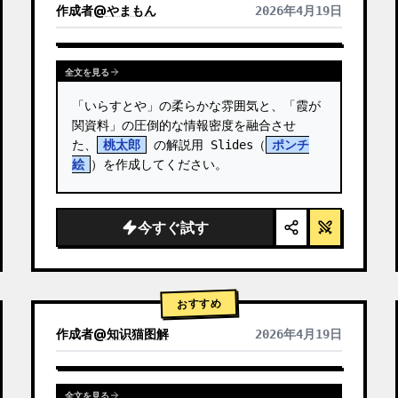
作成者
@
やまもん
2026年4月19日
他のモデルの結果を表示
全文を見る
「いらすとや」の柔らかな雰囲気と、「霞が
関資料」の圧倒的な情報密度を融合させ
た、
桃太郎
 の解説用 Slides（
ポンチ
絵
）を作成してください。
今すぐ試す
おすすめ
作成者
@
知识猫图解
2026年4月19日
全文を見る