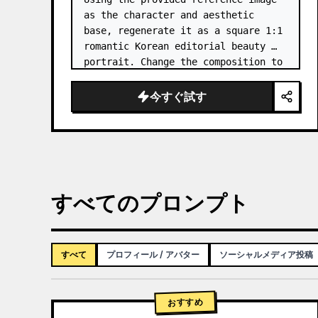
as the character and aesthetic 
base, regenerate it as a square 1:1 
romantic Korean editorial beauty 
portrait. Change the composition to 
a softer side-profile close-up with 
the subject facing right, eyes 
今すぐ試す
closed, gently smellin…
すべてのプロンプト
すべて
プロフィール / アバター
ソーシャルメディア投稿
おすすめ