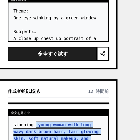
Theme:

One eye winking by a green window

Subject:

A close-up chest-up portrait of a 
young woman wearing a 
white lace-
trimmed dress
 leaning her cheek on 
今すぐ試す
one hand and smiling with one eye 
closed at a wooden table in a 
{argum…
作成者
@
ELISIA
12 時間前
全文を見る
stunning 
young woman with long 
wavy dark brown hair, fair glowing 
skin, soft natural makeup, and 