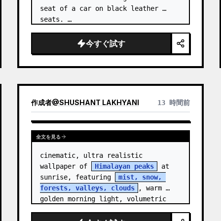
seat of a car on black leather 
seats. …
今すぐ試す
作成者
@
SHUSHANT LAKHYANI
13 時間前
全文を見る
cinematic, ultra realistic 
wallpaper of 
Himalayan peaks
 at 
sunrise, featuring 
mist, snow, 
forests, valleys, clouds
, warm 
golden morning light, volumetric 
sun rays, dramatic…