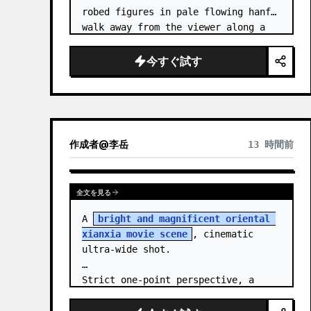
robed figures in pale flowing hanfu 
walk away from the viewer along a 
glossy white-jade bridge toward an 
enormous ornate palace gate rising 
今すぐ試す
from a mirror-still l…
作成者
@
李岳
13 時間前
全文を見る
A 
bright and magnificent oriental 
xianxia movie scene
, cinematic 
ultra-wide shot.

Strict one-point perspective, a 
grand heavenly staircase paved with 
light golden jade, passing through 