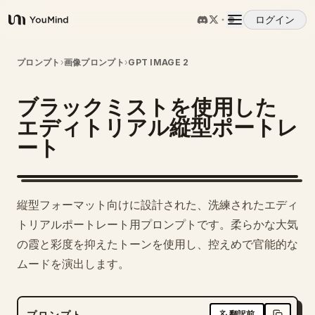
ログイン
YouMind
概要
プロンプト
›
画像プロンプト
›
GPT IMAGE 2
ブラックミストを使用した
ユースケース
エディトリアル縦型ポートレ
ート
スキル
プロンプト
縦型フォーマット向けに設計された、洗練されたエディ
トリアルポートレート用プロンプトです。柔らかな大気
料金
の霞と彩度を抑えたトーンを使用し、控えめで官能的な
ムードを演出します。
ダウンロード
プロンプト
翻訳前