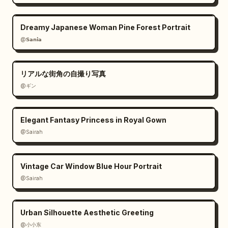
Dreamy Japanese Woman Pine Forest Portrait
@𝗦𝗮𝗻𝗶𝗮
リアルな街角の自撮り写真
@ギン
Elegant Fantasy Princess in Royal Gown
@Sairah
Vintage Car Window Blue Hour Portrait
@Sairah
Urban Silhouette Aesthetic Greeting
@小小东