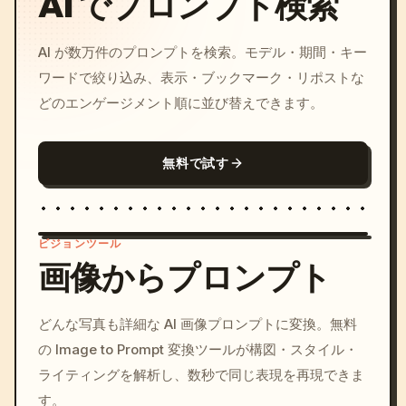
AI でプロンプト検索
AI が数万件のプロンプトを検索。モデル・期間・キー
ワードで絞り込み、表示・ブックマーク・リポストな
どのエンゲージメント順に並び替えできます。
無料で試す
ビジョンツール
画像からプロンプト
/imagine prompt: cinemati
どんな写真も詳細な AI 画像プロンプトに変換。無料
c, cyberpunk sunset, neon
の Image to Prompt 変換ツールが構図・スタイル・
colors, 8k --v 6.0
ライティングを解析し、数秒で同じ表現を再現できま
す。