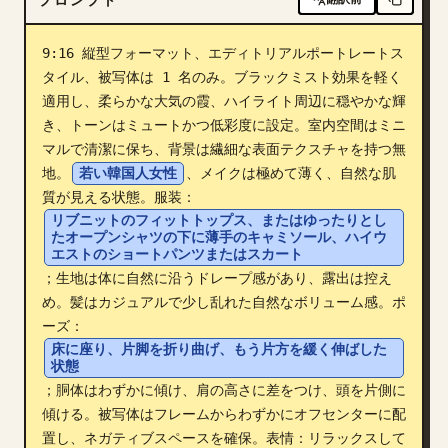
ブログ
9:16 縦型フォーマット、エディトリアルポートレートス
タイル、被写体は 1 名のみ。ブラックミスト効果を軽く
更新情報
適用し、柔らかな大気の霞、ハイライト周辺に穏やかな輝
き、トーンはミュートかつ低彩度に設定。室内空間はミニ
マルで清潔に保ち、背景は繊細な表面テクスチャを持つ無
地。
若い韓国人女性
、メイクは極めて薄く、自然な肌
質が見える状態。服装：
リブニットのフィットトップス、またはゆったりとし
たオープンシャツの下に薄手のキャミソール、ハイウ
エストのショートパンツまたはスカート
；生地は体に自然に沿うドレープ感があり、露出は控え
め。髪はカジュアルで少し乱れた自然なボリューム感。ポ
ーズ：
床に座り、片脚を折り曲げ、もう片方を緩く伸ばした
状態
；胴体はわずかに傾け、肩の高さに差をつけ、頭を片側に
傾ける。被写体はフレームからわずかにオフセンターに配
置し、ネガティブスペースを確保。表情：リラックスして