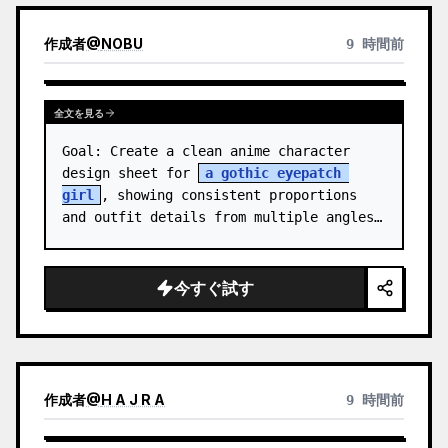
作成者
@
NOBU
9 時間前
全文を見る
Goal: Create a clean anime character 
design sheet for 
a gothic eyepatch 
girl
, showing consistent proportions 
and outfit details from multiple angles.

Canvas: Wide horizontal white-background 
character sheet, about 16…
今すぐ試す
作成者
@
H A J R A
9 時間前