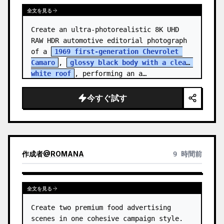
全文を見る
Create an ultra-photorealistic 8K UHD 
RAW HDR automotive editorial photograph 
of a 
1969 first-generation Chevrolet 
Camaro
, 
glossy black body with a clean 
white roof
, performing an a…
今すぐ試す
作成者
@
ROMANA
9 時間前
全文を見る
Create two premium food advertising 
scenes in one cohesive campaign style. 