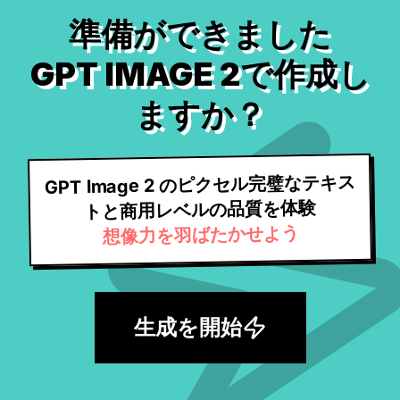
準備ができました
GPT IMAGE 2で作成し
ますか？
GPT Image 2 のピクセル完璧なテキス
トと商用レベルの品質を体験
想像力を羽ばたかせよう
生成を開始