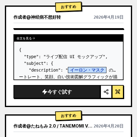
おすすめ
作成者
@
神经病不想好转
2026年4月19日
全文を見る
{

  "type": "ライブ配信 UI モックアップ",

  "subject": {

    "description": "
イーロン・マスク
 のポ
ートレート、笑顔、白い技術図解グラフィックが描
かれた黒い T シャツを着用",

    "background": "左側には '
SPACEX
' の
今すぐ試す
テキストが表示されたスクリー…
おすすめ
作成者
@
たねもみ 2.0 / TANEMOMI VER2.0
2026年4月20日