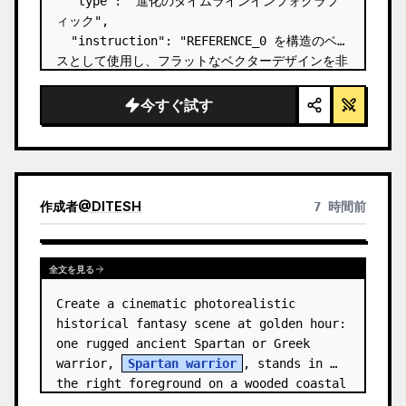
  "type": "進化のタイムラインインフォグラフ
ィック",

  "instruction": "REFERENCE_0 を構造のベー
スとして使用し、フラットなベクターデザインを非
常にリアルな 3D インフォグラフィックに変換し
てください。滑らかなスロープを個別の石の階段に
今すぐ試す
置き換え、すべての生物をフォトリアルな 3D モ
デルにアップグレードしてください。",

  "style": {

    "background": "{argument 
name=\"background style\" default…
作成者
@
DITESH
7 時間前
全文を見る
Create a cinematic photorealistic 
historical fantasy scene at golden hour: 
one rugged ancient Spartan or Greek 
warrior, 
Spartan warrior
, stands in 
the right foreground on a wooded coastal 
hillside, shown from the wais…