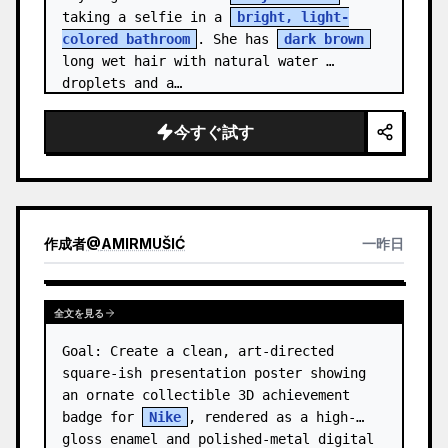
taking a selfie in a 
bright, light-
colored bathroom
. She has 
dark brown
long wet hair with natural water 
droplets and a…
今すぐ試す
作成者
@
AMIRMUŠIĆ
一昨日
全文を見る
Goal: Create a clean, art-directed 
square-ish presentation poster showing 
an ornate collectible 3D achievement 
badge for 
Nike
, rendered as a high-
gloss enamel and polished-metal digital 