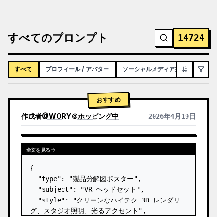
すべてのプロンプト
14724
すべて
プロフィール / アバター
ソーシャルメディア投稿
インフ
おすすめ
作成者
@
WORY＠ホッピング中
2026年4月19日
全文を見る
{

  "type": "製品分解図ポスター",

  "subject": "VR ヘッドセット",

  "style": "クリーンなハイテク 3D レンダリン
グ、スタジオ照明、光るアクセント",
