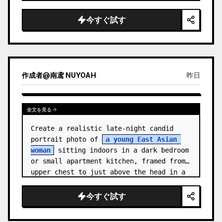
medal.

今すぐ試す
Canvas: Wide 16:9 white stu…
作成者
@
南鸢 NUYOAH
昨日
全文を見る
Create a realistic late-night candid 
portrait photo of 
a young East Asian 
woman
 sitting indoors in a dark bedroom 
or small apartment kitchen, framed from 
upper chest to just above the head in a 
vertical 3:4 compositio…
今すぐ試す