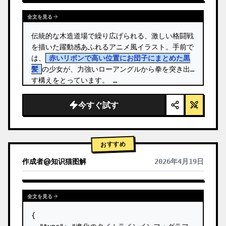
全文を見る
伝統的な木造道場で繰り広げられる、激しい格闘戦
を描いた躍動感あふれるアニメ風イラスト。手前で
は、
赤いリボンで高い位置にお団子にまとめた黒
髪
の少女が、力強いローアングルから拳を突き出
す構えをとっています。 …
今すぐ試す
おすすめ
作成者
@
知识猫图解
2026年4月19日
全文を見る
{
