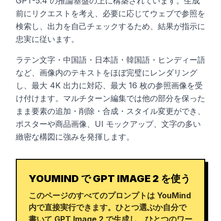
GPT-5.4 の推論基盤の上に構築されています。生成
前にリクエストを考え、必要に応じてウェブで参照を
検索し、出力を自己チェックするため、結果が指示に
忠実に従います。
ラテン文字・中国語・日本語・韓国語・ヒンディー語
など、画像内のテキストをほぼ完璧にレンダリング
し、最大 4K 出力に対応、最大 16 枚の参照画像を受
け付けます。マルチターン編集では他の部分を保った
まま要素の追加・削除・合成・スタイル変更ができ、
ポスターや商品画像、UI モックアップ、文字の多い
緻密な構図に強みを発揮します。
YOUMIND で GPT IMAGE 2 を使う
このページのすべてのプロンプトは YouMind
内で直接実行できます。ひとつ選ぶか自分で
書いて GPT Image 2 で生成し、ひとつのワー