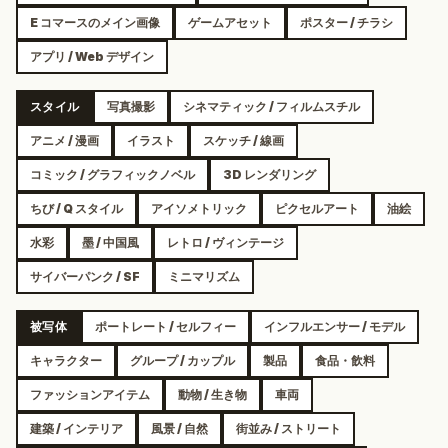
E コマースのメイン画像
ゲームアセット
ポスター / チラシ
アプリ / Web デザイン
スタイル
写真撮影
シネマティック / フィルムスチル
アニメ / 漫画
イラスト
スケッチ / 線画
コミック / グラフィックノベル
3D レンダリング
ちび / Q スタイル
アイソメトリック
ピクセルアート
油絵
水彩
墨 / 中国風
レトロ / ヴィンテージ
サイバーパンク / SF
ミニマリズム
被写体
ポートレート / セルフィー
インフルエンサー / モデル
キャラクター
グループ / カップル
製品
食品・飲料
ファッションアイテム
動物 / 生き物
車両
建築 / インテリア
風景 / 自然
街並み / ストリート