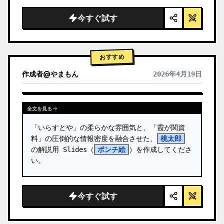
  "background": "
ソフトなパープルとブルー
のグラデーション
",

今すぐ試す
  "header": {

    "logo": "∞ {argument name=\"product 
name\" default=\"…
おすすめ
作成者
@
やまもん
2026年4月19日
他のモデルの結果を表示
全文を見る
「いらすとや」の柔らかな雰囲気と、「霞が関資
料」の圧倒的な情報密度を融合させた、
桃太郎
の解説用 Slides（
ポンチ絵
）を作成してくださ
い。
今すぐ試す