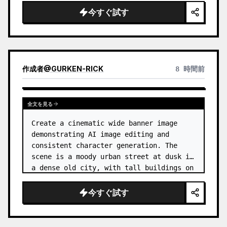
今すぐ試す
作成者
@
GURKEN-RICK
8 時間前
全文を見る
Create a cinematic wide banner image 
demonstrating AI image editing and 
consistent character generation. The 
scene is a moody urban street at dusk in 
a dense old city, with tall buildings on 
both sides, wet pavement, parked and 
moving cars, soft streetlights,…
今すぐ試す