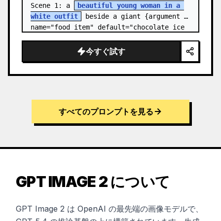
Scene 1: a 
beautiful young woman in a 
white outfit
 beside a giant {argument 
name="food item" default="chocolate ice 
cream cone topped with chocolate…
今すぐ試す
すべてのプロンプトを見る
GPT IMAGE 2 について
GPT Image 2 は OpenAI の最先端の画像モデルで、