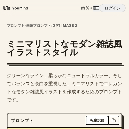
ログイン
YouMind
概要
プロンプト
›
画像プロンプト
›
GPT IMAGE 2
ミニマリストなモダン雑誌風
ユースケース
イラストスタイル
スキル
クリーンなライン、柔らかなニュートラルカラー、そし
プロンプト
てバランスと余白を重視した、ミニマリストでエレガン
トなモダン雑誌風イラストを作成するためのプロンプト
です。
料金
ダウンロード
プロンプト
翻訳前