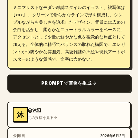
ミニマリストなモダン雑誌スタイルのイラスト、被写体は 
ブログ
[xxx] 。クリーンで滑らかなラインで形を構成し、シン
プルながらも美しさを追求したデザイン。背景には広めの
更新情報
余白を活かし、柔らかなニュートラルカラーをベースに、
アクセントとして少量の鮮やかな色を視覚的な焦点として
加える。全体的に精巧でバランスの取れた構図で、エレガ
ントかつ爽やかな雰囲気。高級雑誌の挿絵や現代アートポ
スターのような質感で、文字は含めない。
PROMPTで画像を生成
@沐阳
沐
元の投稿を見る
公開日
2026年6月2日