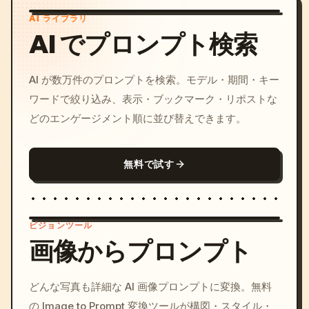
AI ライブラリ
AI でプロンプト検索
AI が数万件のプロンプトを検索。モデル・期間・キー
ワードで絞り込み、表示・ブックマーク・リポストな
どのエンゲージメント順に並び替えできます。
無料で試す
ビジョンツール
画像からプロンプト
/imagine prompt: cinemati
どんな写真も詳細な AI 画像プロンプトに変換。無料
c, cyberpunk sunset, neon
の Image to Prompt 変換ツールが構図・スタイル・
colors, 8k --v 6.0