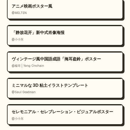
アニメ映画ポスター風
@MELTEN
「静放花开」新中式肖像海报
@小小东
ヴィンテージ風中国語成語「掩耳盗鈴」ポスター
@楊哥 | Yang Onchain
ミニマルな 3D 粘土イラストテンプレート
@Saul Goodman
セレモニアル・セレブレーション・ビジュアルポスター
@小小东