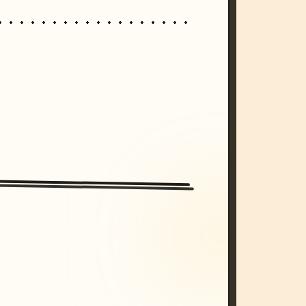
/imagine prompt: cinematic, cyberpunk s
unset, neon colors, 8k --v 6.0