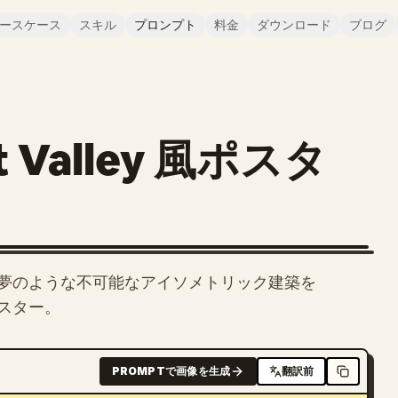
ースケース
スキル
プロンプト
料金
ダウンロード
ブログ
 Valley 風ポスタ
夢のような不可能なアイソメトリック建築を
スター。
PROMPTで画像を生成
翻訳前