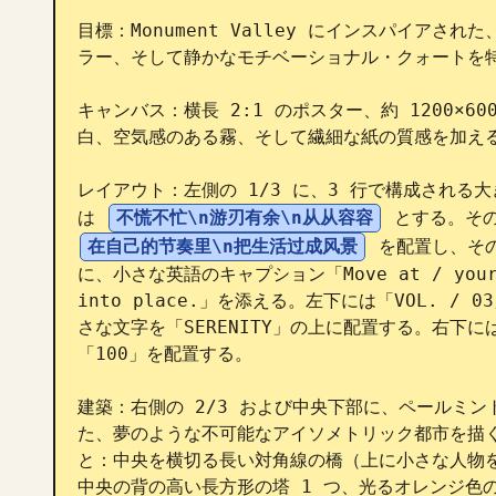
目標：Monument Valley にインスパイア
ラー、そして静かなモチベーショナル・クォートを特
キャンバス：横長 2:1 のポスター、約 1200×
白、空気感のある霧、そして繊細な紙の質感を加える
レイアウト：左側の 1/3 に、3 行で構成され
は 
不慌不忙\n游刃有余\n从从容容
 とする。そ
在自己的节奏里\n把生活过成风景
 を配置し、そ
に、小さな英語のキャプション「Move at / your own
into place.」を添える。左下には「VOL. /
さな文字を「SERENITY」の上に配置する。右下
「100」を配置する。

建築：右側の 2/3 および中央下部に、ペールミ
た、夢のような不可能なアイソメトリック都市を描く
と：中央を横切る長い対角線の橋（上に小さな人物を
中央の背の高い長方形の塔 1 つ、光るオレンジ色