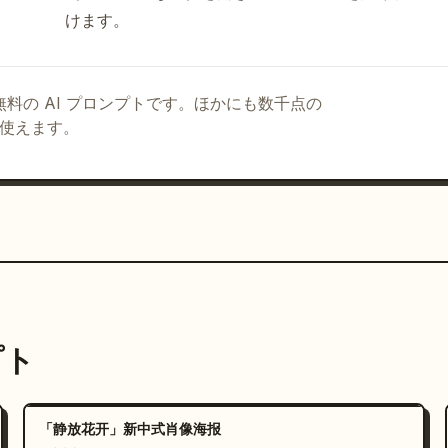
けます。
る無料の AI プロンプトです。ほかにも数千点の
て使えます。
プト
「静放花开」新中式肖像海报