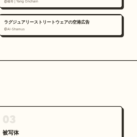
@楊哥 | Yang Onchain
ラグジュアリーストリートウェアの空港広告
@Al-Shamus
03
被写体