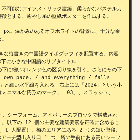
された、不可能なアイソメトリック建築、柔らかなパステルカ
徴とする、癒やし系の壁紙ポスターを作成する。

600 px。温かみのあるオフホワイトの背景に、十分な余
。

る大きな縦書きの中国語タイポグラフィを配置する。内容
の下に小さな中国語のサブタイトル 
の下に細いオレンジ色の区切り線を引く。さらにその下
 pace, / and everything / falls 
 03」と細い水平線を入れる。右上には「2024」という小
にはミニマルな円形のマーク、「03」、スラッシュ、
ント、シーフォーム、アイボリーのブロックで構成され
。以下の 12 個の主要な建築要素を正確に含めるこ
 1 人配置）、橋のエリアにある 2 つの短い階段、
のアーチ型出入り口 1 つ、塔の手前にある高いシーフ