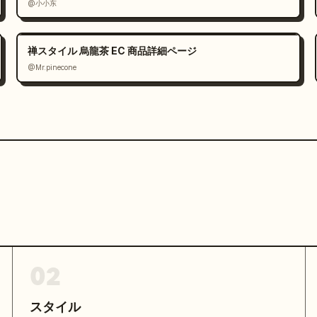
@小小东
禅スタイル 烏龍茶 EC 商品詳細ページ
@Mr.pinecone
02
スタイル