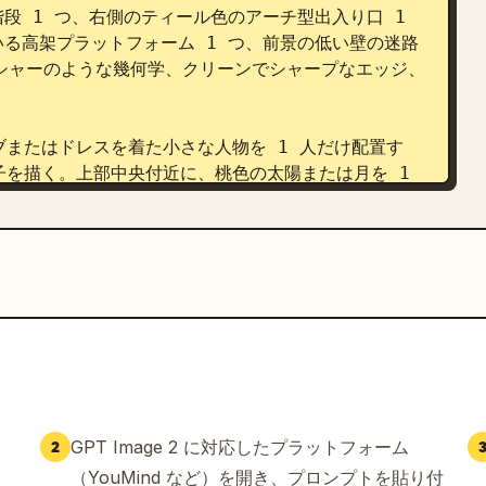
段 1 つ、右側のティール色のアーチ型出入り口 1 
る高架プラットフォーム 1 つ、前景の低い壁の迷路 
ッシャーのような幾何学、クリーンでシャープなエッジ、
またはドレスを着た小さな人物を 1 人だけ配置す
を描く。上部中央付近に、桃色の太陽または月を 1 
 つ追加する。

ポスター、柔らかな映画のようなライティング、日本や
ey のゲームのような不可能な建築、すりガラスのような半
アン、アイボリー、温かみのあるクリーム色、そして小
タイポグラフィ、バランスの取れた構図、洗練されたエ
余分なキャラクター、乗り物、ロゴ、または雑多な要素
長の壁紙の構図を厳守すること。
GPT Image 2 に対応したプラットフォーム
2
（YouMind など）を開き、プロンプトを貼り付