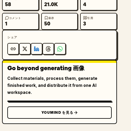
58
21.0K
4
コメント
保存
引用
1
50
3
シェア
Go beyond generating 画像
Collect materials, process them, generate
finished work, and distribute it from one AI
workspace.
YOUMIND を見る