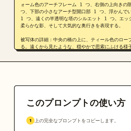
ォーム色のアーチフレーム 1 つ、右側の上向きの階
つ、下部の小さなアーチ型開口部 1 つ、浮かんでい
1 つ、遠くの半透明な塔のシルエット 1 つ。エ
柔らかな影、そして大気的な奥行きを表現する。

被写体の詳細：中央の橋の上に、ティール色のローブ
る。遠くから見たような、穏やかで思索にふける様子
つ追加する。右端から伸びる小さな葉のついた枝を 1
ビジュアルスタイル：ミニマリストなパステル調の
中国の静かな癒やしの美学、Monument Vall
透明の表面、落ち着いたミントグリーン、ペールシ
さなオレンジ色のアクセント。繊細でエレガントな
ディトリアルデザイン。

このプロンプトの使い方
制約事項：穏やかで広々とした雰囲気を保つこと。
を追加しないこと。視覚的なテキストの階層と、横
上の完全なプロンプトをコピーします。
1