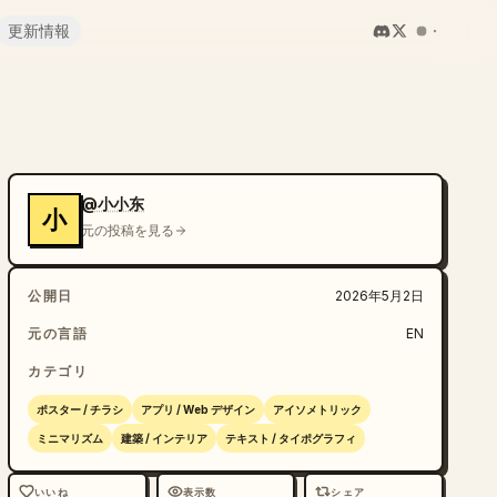
更新情報
@小小东
小
元の投稿を見る
公開日
2026年5月2日
元の言語
EN
カテゴリ
ポスター / チラシ
アプリ / Web デザイン
アイソメトリック
ミニマリズム
建築 / インテリア
テキスト / タイポグラフィ
いいね
表示数
シェア