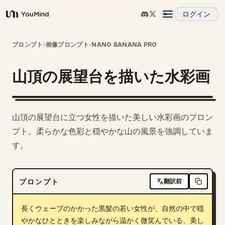
ログイン
YouMind
概要
プロンプト
›
画像プロンプト
›
NANO BANANA PRO
山頂の展望台を描いた水彩画
ユースケース
スキル
山頂の展望台に立つ女性を描いた美しい水彩画のプロン
プト。柔らかな色彩と穏やかな山の風景を強調していま
プロンプト
す。
料金
プロンプト
翻訳前
ダウンロード
長くウェーブのかかった黒髪の若い女性が、自然の中で穏
やかなひとときを楽しみながら温かく微笑んでいる、美し