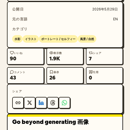
公開日
2026年5月29日
元の言語
EN
カテゴリ
水彩
イラスト
ポートレート / セルフィー
風景 / 自然
いいね
表示数
シェア
90
1.9K
7
コメント
保存
引用
43
26
0
シェア
Go beyond generating 画像