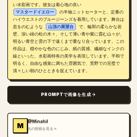
い水彩画です。彼女は着心地の良い 
ブログ
マスタードイエロー
 の半袖ニットセーターと、定番の
ハイウエストのブルージーンズを着用しています。舞台は
息をのむような 
山頂の展望台
 で、輪郭の柔らかな岩
更新情報
壁、深い緑の松の木々、そして薄い青や紫に霞む山々が、
明るい青空と雲の下で遠くまで重なり合っています。この
作品は、穏やかな色のにじみ、紙の質感、繊細なインクの
線といった、水彩画特有の美学を表現しています。平和で
明るく、自由な感覚に満ちた雰囲気で、荒野での完璧で
清々しい朝のひとときを捉えています。
PROMPTで画像を生成
@Minahil
M
元の投稿を見る