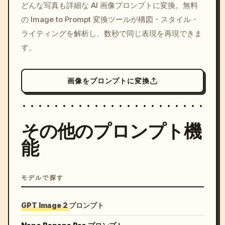
どんな写真も詳細な AI 画像プロンプトに変換。無料
c, cyberpunk sunset, neon
の Image to Prompt 変換ツールが構図・スタイル・
colors, 8k --v 6.0
ライティングを解析し、数秒で同じ表現を再現できま
す。
画像をプロンプトに変換
その他のプロンプト機
能
モデルで探す
GPT Image 2 プロンプト