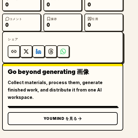
0
0
0
コメント
保存
引用
0
0
0
シェア
Go beyond generating 画像
Collect materials, process them, generate
finished work, and distribute it from one AI
workspace.
YOUMIND を見る