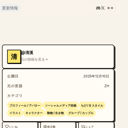
更新情報
@清溪
清
元の投稿を見る
公開日
2025年12月10日
元の言語
ZH
カテゴリ
プロフィール / アバター
ソーシャルメディア投稿
ちび / Q スタイル
イラスト
キャラクター
動物 / 生き物
グループ / カップル
いいね
表示数
シェア