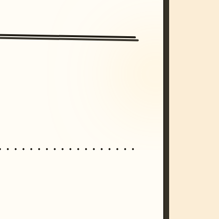
/imagine prompt: cinematic, cyberpunk s
unset, neon colors, 8k --v 6.0