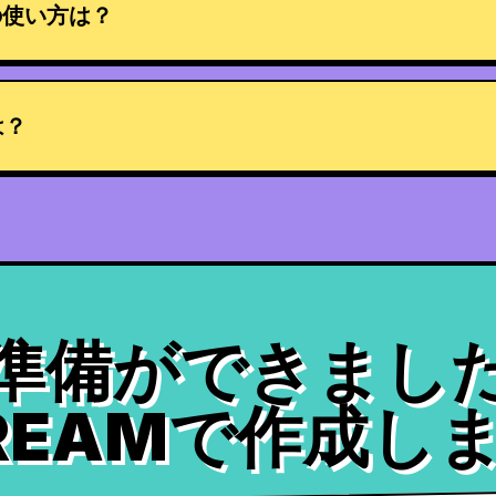
の使い方は？
は？
準備ができまし
DREAMで作成し