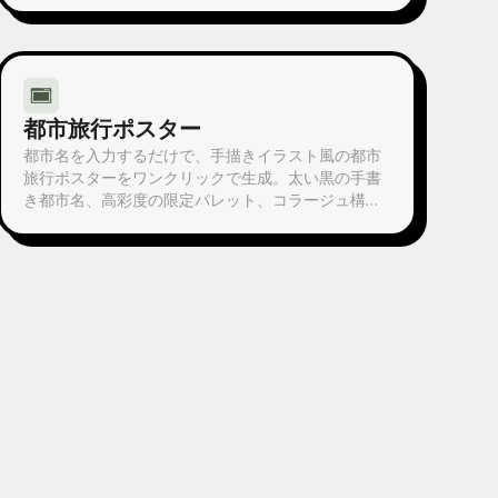
します。どんなコンテンツにも使えます。
都市旅行ポスター
都市名を入力するだけで、手描きイラスト風の都市
旅行ポスターをワンクリックで生成。太い黒の手書
き都市名、高彩度の限定パレット、コラージュ構
図、手描きのゆらぎ線、シルクスクリーン印刷の質
感。各ポスターはその都市の象徴的なランドマーク
と専用配色に自動でマッチします。