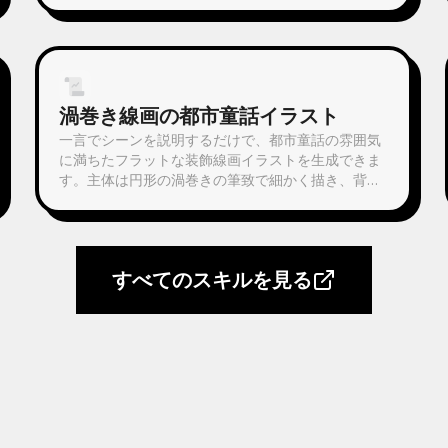
にした抑制の効いた配色、単一の視覚的メタファ
ー、余白をたっぷりとった16:9のバナーです。ニュ
ース、ポッドキャスト、記事、ニュースレターの見
出し画像に適しています。
渦巻き線画の都市童話イラスト
一言でシーンを説明するだけで、都市童話の雰囲気
に満ちたフラットな装飾線画イラストを生成できま
す。主体は円形の渦巻きの筆致で細かく描き、背景
は透明感のあるガッシュで平らに塗ります。密と疎
のコントラストが画面に呼吸感を与えます。二焦点
構図——建物の暖かな光と孤独な人影の間の緊張感
がそのまま物語になります。プルシアンブルーとア
すべてのスキルを見る
ンバーゴールドの補色の色面は、木版画のように極
めてフラットです。プレビューで確認してから画像
を生成し、色合いや時間、感情、季節、筆致の密度
を自由に調整できます。イラスト、壁紙、プリント
に最適です。