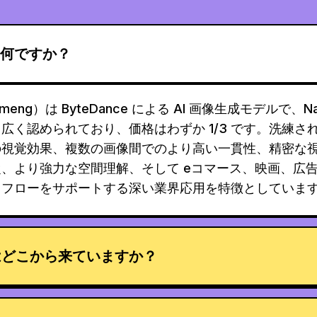
とは何ですか？
Jimeng）は ByteDance による AI 画像生成モデルで、Nan
広く認められており、価格はわずか 1/3 です。洗練さ
の視覚効果、複数の画像間でのより高い一貫性、精密な
、より強力な空間理解、そして eコマース、映画、広
クフローをサポートする深い業界応用を特徴としていま
はどこから来ていますか？