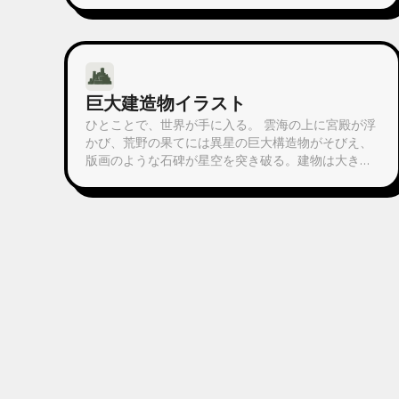
統一された、意味も美しいタロットカード画像を生
成します。全78枚のセット、単一グループ、または
数枚のカスタム選択に対応し、画像は繊細で長く楽
しめる仕上がりで、粗いAI特有のプラスチック感は
ありません。YouMindの定期タスクと組み合わせ
巨大建造物イラスト
て、毎朝自動でカードを引いて解釈することも可能
です（定期タスクの設定はご自身で行う必要があり
ひとことで、世界が手に入る。 雲海の上に宮殿が浮
ます）。
かび、荒野の果てには異星の巨大構造物がそびえ、
版画のような石碑が星空を突き破る。建物は大きす
ぎて額縁に収まらず、人は小さすぎてなかなか見つ
からない。仙侠、SF、ダークファンタジー、レトロ
なカバーアートなど、どんなジャンルでも対応でき
ます。雰囲気を指定してください。 小説の表紙、壁
紙、コンセプトアートに最適です。