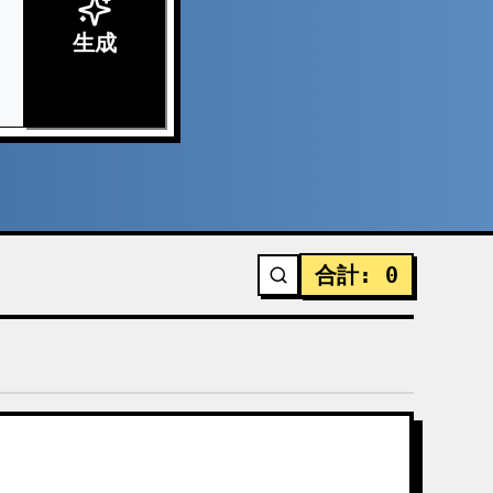
生成
合計
:
0