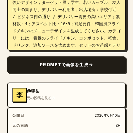
強いデザイン；ターゲット層：学生、若いカップル、友人
同士の集まり、デリバリー利用者；出店場所：学校付近 
/ ビジネス街の通り / デリバリー需要の高いエリア；素
材数：4；アスペクト比：16:9；補足要件：韓国風フライ
ドチキンのメニューデザインを生成してください。カテゴ
リーには、看板のフライドチキン、コンボセット、軽食、
ドリンク、追加ソースを含めます。セットのお得感とデリ
バリー注文の効率性を強調してください。画像は、若者の
交流を感じさせるような、カリッとジューシーな見た目に
PROMPTで画像を生成
してください。
@李岳
李
元の投稿を見る
公開日
2026年6月10日
元の言語
ZH