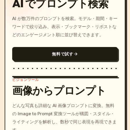
AI でプロンプト検索
AI が数万件のプロンプトを検索。モデル・期間・キー
ワードで絞り込み、表示・ブックマーク・リポストな
どのエンゲージメント順に並び替えできます。
無料で試す
ビジョンツール
画像からプロンプト
/imagine prompt: cinemati
どんな写真も詳細な AI 画像プロンプトに変換。無料
c, cyberpunk sunset, neon
の Image to Prompt 変換ツールが構図・スタイル・
colors, 8k --v 6.0
ライティングを解析し、数秒で同じ表現を再現できま
す。