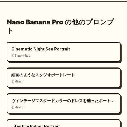
Nano Banana Pro の他のプロンプ
ト
Cinematic Night Sea Portrait
@Simply Ray
絵画のようなスタジオポートレート
@Minahil
ヴィンテージマスタードカラーのドレスを纏ったポートレート
@Minahil
Lifestyle Indoor Portrait