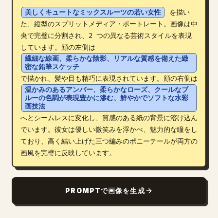
美しくキュートなミックスルーツの若い女性
 を描い
ブログ
た、縦型のスプリットメディア・ポートレート。画像は中
央で完璧に分割され、2 つの異なる芸術スタイルを表現
更新情報
しています。顔の左側は 
繊細な線画、柔らかな陰影、リアルな質感を備えた緻
密な鉛筆スケッチ
で描かれ、髪や目も精巧に表現されています。顔の右側は 
温かみのあるアンバー、柔らかなローズ、クールなブ
ルーの色調が表現豊かに滲む、鮮やかでソフトな水彩
画技法
へとシームレスに変化し、質感のある紙の背景に溶け込ん
でいます。彼女は優しい微笑みを浮かべ、魅力的な瞳をし
ており、高く結い上げた三つ編みのポニーテールが両方の
画風を完璧に反映しています。
PROMPTで画像を生成