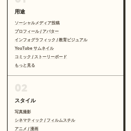
用途
ソーシャルメディア投稿
プロフィール / アバター
インフォグラフィック / 教育ビジュアル
YouTube サムネイル
コミック / ストーリーボード
もっと見る
02
スタイル
写真撮影
シネマティック / フィルムスチル
アニメ / 漫画