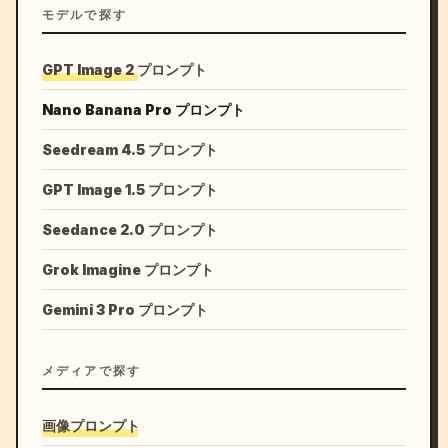
モデルで探す
GPT Image 2 プロンプト
Nano Banana Pro プロンプト
Seedream 4.5 プロンプト
GPT Image 1.5 プロンプト
Seedance 2.0 プロンプト
Grok Imagine プロンプト
Gemini 3 Pro プロンプト
メディアで探す
画像プロンプト