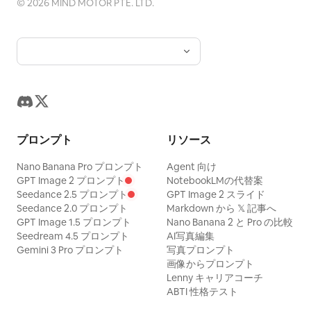
©
2026
MIND MOTOR PTE. LTD.
プロンプト
リソース
Nano Banana Pro プロンプト
Agent 向け
GPT Image 2 プロンプト
NotebookLMの代替案
Seedance 2.5 プロンプト
GPT Image 2 スライド
Seedance 2.0 プロンプト
Markdown から 𝕏 記事へ
GPT Image 1.5 プロンプト
Nano Banana 2 と Pro の比較
Seedream 4.5 プロンプト
AI写真編集
Gemini 3 Pro プロンプト
写真プロンプト
画像からプロンプト
Lenny キャリアコーチ
ABTI 性格テスト