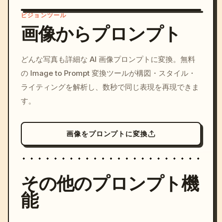
ビジョンツール
画像からプロンプト
/imagine prompt: cinemati
どんな写真も詳細な AI 画像プロンプトに変換。無料
c, cyberpunk sunset, neon
の Image to Prompt 変換ツールが構図・スタイル・
colors, 8k --v 6.0
ライティングを解析し、数秒で同じ表現を再現できま
す。
画像をプロンプトに変換
その他のプロンプト機
能