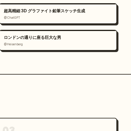
超高精細 3D グラファイト鉛筆スケッチ生成
@ChatGPT
ロンドンの通りに座る巨大な男
@Heisenberg
03