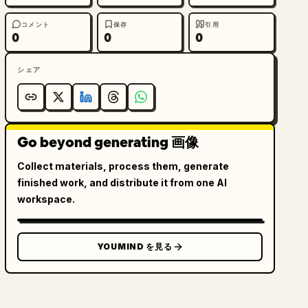
コメント
保存
引用
0
0
0
シェア
Go beyond generating 画像
Collect materials, process them, generate
finished work, and distribute it from one AI
workspace.
YOUMIND を見る