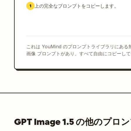
      "右側に高層ビルが立ち並ぶかすんだ都市のスカイライン"

上の完全なプロンプトをコピーします。
1
    ],

    "structure": "犬の後ろ中央に白い垂直のバルコニーの柱",

    "depth_of_field": "背景は犬に比べて著しくぼやけている/柔らかい"

  },

  "lighting": {

    "type": "強い自然光",

これは YouMind のプロンプトライブラリにあ
    "direction": "左/左前方から",

画像 プロンプトがあり、すべて自由にコピーし
    "effects": [

      "犬の毛に明るいハイライト",

      "クッションに柔らかい影と斜めの影"

    ]

  },

  "composition": {

    "framing": "フレームの右半分を犬が占めるミディアムクローズアップ",

    "focus": "犬にシャープな焦点。背景は焦点が合っていない",

    "camera_angle": "犬の目線/やや上",

GPT Image 1.5 の他のプロ
    "mood": "暖かく、穏やかで、日光浴をしている"

  },
