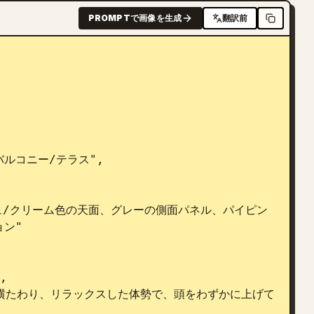
PROMPTで画像を生成
翻訳前
ン"
