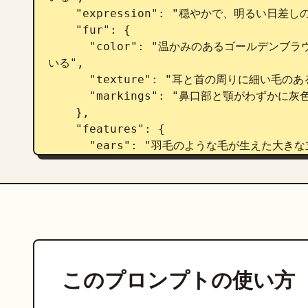
    "expression": "穏やかで、明るい日差しの中でわずかに目を細めている",

    "fur": {

      "color": "温かみのあるゴールデンブラウン/タンで、明るいクリーム色のハイライトが入って
いる",

      "texture": "耳と首の周りに細い毛のあるふわふわした長毛",

      "markings": "鼻口部と顎がわずかに灰色がかっている。足/つま先の毛は明るい色"

    },

    "features": {

      "ears": "羽毛のような毛が生えた大きな立ち耳",

      "eyes": "濃い茶色で光沢がある",

      "nose": "小さな黒い鼻"

    }

  },

  "background": {

    "midground": "木々が並ぶ海岸線/島のある穏やかな青い水面（湾/港）",

    "distant_elements": [

このプロンプトの使い方
      "複数の大型白いクルーズ船",

      "左側に港のクレーン/工業構造物",
