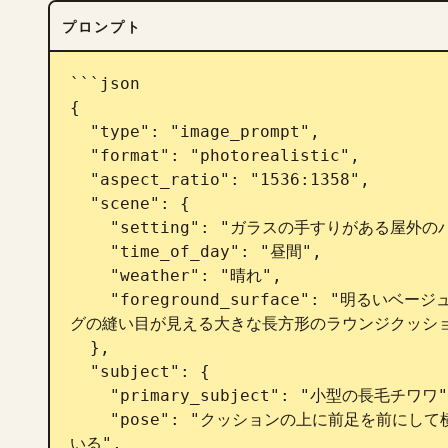
プロンプト
```json

{

  "type": "image_prompt",

  "format": "photorealistic",

  "aspect_ratio": "1536:1358",

  "scene": {

    "setting": "ガラスの手すりがある屋外のバルコニー/テラス",

    "time_of_day": "昼間",

    "weather": "晴れ",

    "foreground_surface": "明るいベージュ/クリーム色の天面、グレーの側面パネル、パイピン
グの縫い目が見える大きな長方形のラウンジクッショ
  },

  "subject": {

    "primary_subject": "小型の長毛チワワ",

    "pose": "クッションの上に前足を前にして横たわり、リラックスした体勢で、頭をわずかに上げて
いる",
