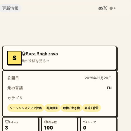
更新情報
@Sura Baghirova
S
元の投稿を見る
公開日
2025年12月20日
元の言語
EN
カテゴリ
ソーシャルメディア投稿
写真撮影
動物 / 生き物
要旨 / 背景
いいね
表示数
シェア
3
100
0