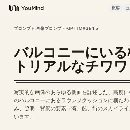
概要
ユ
YouMind
プロンプト
›
画像プロンプト
›
GPT IMAGE 1.5
バルコニーにいる
トリアルなチワワ
写実的な画像のあらゆる側面を詳述した、高度に構
のバルコニーにあるラウンジクッションに横たわ
み、照明、背景の要素（湾、船、街のスカイライ
います。