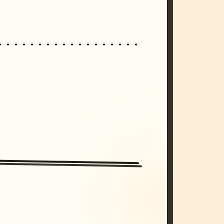
/imagine prompt: cinematic, cyberpunk s
unset, neon colors, 8k --v 6.0