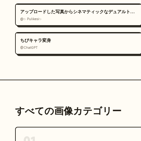
  "color_palette": [

    "ゴールデンタン",

アップロードした写真からシネマティックなデュアルトーンポートレートを作成
    "クリーム/ベージュ",

@✨ Pulikesi✨
    "クールブルー",

    "ソフトグレー",

ちびキャラ変身
    "ホワイト"

@ChatGPT
  ],

  "prompt": "フォトリアリスティックな昼間のバルコニーのシーン：温かみのあるゴールデンブラウ
ン/タンの毛と明るいクリーム色のハイライトを持
ョン（明るいベージュ/クリーム色の天面、グレー
たわっている。犬はわずかに左を向き、頭を上げ、
な立ち耳、小さな黒い鼻、そしてわずかに灰色がか
左からの強い自然光が毛に明るいハイライトを作り
はガラスのバルコニーの手すり、背景中央には白い
すべての画像カテゴリー
ルーズ船、遠くに見える港のクレーン、右側には高
柔らかく焦点のぼやけた青い湾/港の景色が広がる
やけている。"

}

01
```