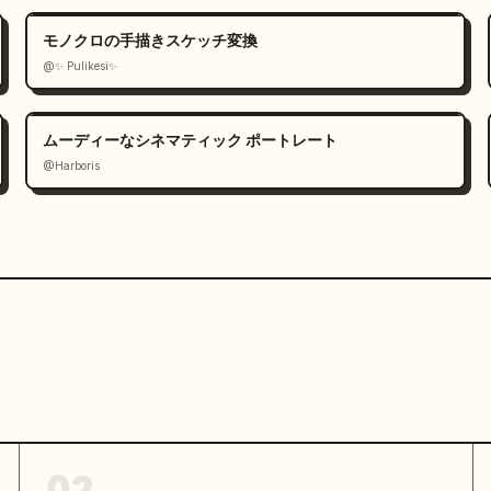
モノクロの手描きスケッチ変換
@✨ Pulikesi✨
ムーディーなシネマティック ポートレート
@Harboris
つ小型の長毛チワワが、大きな長方形のラウンジクッシ
の側面、パイピングの縫い目）の上にリラックスして横
穏やかな表情でわずかに目を細めた暗い目、羽毛のよう
った鼻口部。前足を前に出し、つま先の毛は明るい色。
、クッションに柔らかい影を落としている。犬の後ろに
垂直の柱があり、木々が並ぶ海岸線、数隻の大型白いク
層ビルが立ち並ぶかすんだ都市のスカイラインがある、
。被写界深度は浅く、犬に鮮明な焦点が合い、背景はぼ
02