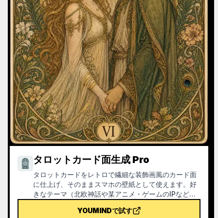
タロットカード面生成 Pro
タロットカードをレトロで繊細な装飾画風のカード面
に仕上げ、そのままスマホの壁紙として使えます。好
きなテーマ（北欧神話や某アニメ・ゲームのIPなど）
や引きたいカードを伝えると、スタイルが統一され
YOUMINDで試す
た、意味も美しいタロットカード画像を生成します。