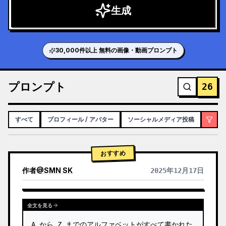
生成
30,000件以上 無料の画像・動画プロンプト
プロンプト
26
すべて
プロフィール / アバター
ソーシャルメディア投稿
インフ
おすすめ
作者
@
SMN SK
2025年12月17日
GPTIMAGE15PROMPTS.PROMPTCARD.VIEWOTHERMODELRESULTS
全文を見る
A から Z までのアルファベットがすべて書かれた