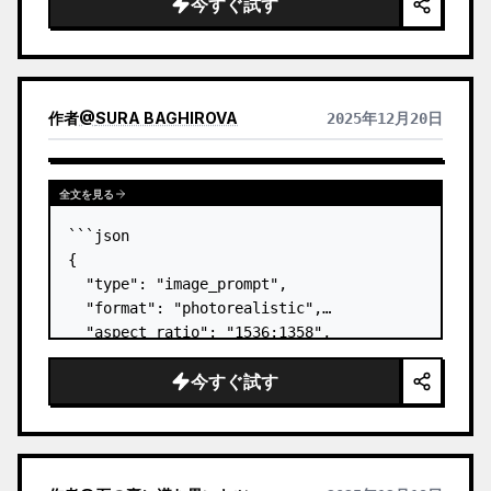
今すぐ試す
    "setting": "ガラスの手すりがある屋外のバ
ルコニー/テラス",

    "time_of_day": "昼間",

    "weather": "晴れ",

    "foreground_surface": "明るいベージュ/
作者
@
SURA BAGHIROVA
2025年12月20日
クリーム色の天板、灰色の側面パネル、パイピング
の縫い目が…
全文を見る
```json

{

  "type": "image_prompt",

  "format": "photorealistic",

  "aspect_ratio": "1536:1358",

  "scene": {

今すぐ試す
    "setting": "ガラスの手すりがある屋外のバ
ルコニー/テラス",

    "time_of_day": "昼間",

    "weather": "晴れ",

    "foreground_surface": "明るいベージュ/