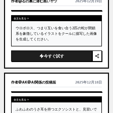
作者
@
石の裏に潜む黒いヤツ
2025年12月19日
クリーム色の天面、グレーの側面パネル、パイピン
グの縫い目…
全文を見る
ウロボロス、つまり互いを食い合う2匹の蛇が閉鎖
系を象徴しているイラストをクールに描写した画像
を生成してください。
今すぐ試す
作者
@
AK@AI関係の投稿垢
2025年12月18日
全文を見る
ふわふわのうさ耳を持つエクソシストと、見習いで