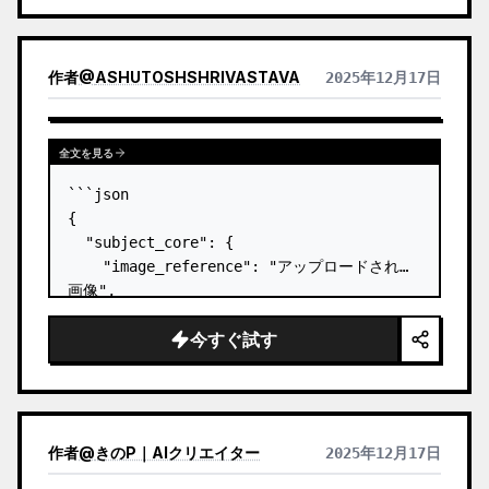
作者
@
ASHUTOSHSHRIVASTAVA
2025年12月17日
全文を見る
```json

{

  "subject_core": {

    "image_reference": "アップロードされた
画像",

    "facial_features": "強いヘーゼル色の
今すぐ試す
瞳、しわの寄った眉、シャープな鼻、風化した肌",

    "hair": "風になびく、白髪交じりのダーク
ブラウンの髪、霧で少し湿っている"

  },

  "subject_styling": {

作者
@
きのP｜AIクリエイター
2025年12月17日
    "makeup_grooming": "自然で素朴な印象、
ノーメイク、湿気/霧で肌にわずかな光沢がある",