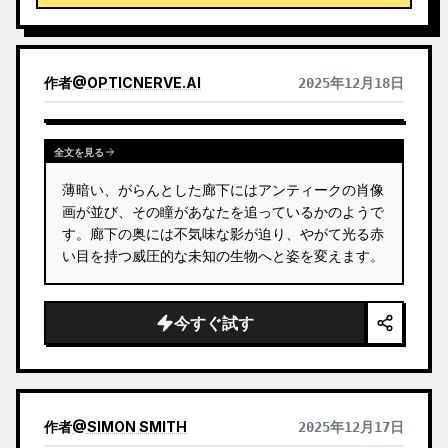
全78枚のセット、単一グループ、または数枚のカスタ
ム選択に対応し、画像は繊細で長く楽しめる仕上がり
で、粗いAI特有のプラスチック感はありません。
YouMindの定期タスクと組み合わせて、毎朝自動でカ
作者
@
OPTICNERVE.AI
2025年12月18日
ードを引いて解釈することも可能です（定期タスクの
設定はご自身で行う必要があります）。
全文を見る
薄暗い、がらんとした廊下にはアンティークの肖像
画が並び、その瞳があなたを追っているかのようで
す。廊下の奥には不気味な影が迫り、やがて光る赤
い目を持つ威圧的な未知の生物へと姿を変えます。
今すぐ試す
作者
@
SIMON SMITH
2025年12月17日