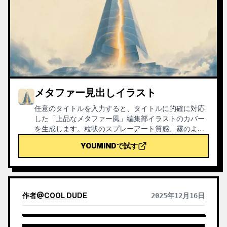
メタファー見出しイラスト
任意のタイトルを入力すると、タイトルに的確に対応
した「上品なメタファー風」編集部イラストのカバー
を生成します。粒状のスプレーアート質感、霧のよう
なブルー＋オフホワイト＋暖色をアクセントにした抑
YOUMINDで試す
制の効いた配色、単一の視覚的メタファー、余白をた
っぷりとった16:9のバナーです。ニュース、ポッドキ
ャスト、記事、ニュースレターの見出し画像に適して
います。
作者
@
COOL DUDE
2025年12月16日