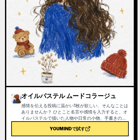
オイルパステル ムードコラージュ
感情を伝える投稿に温かい1枚が欲しい、そんなことは
ありませんか？ ひとこと名言や感情を入力すると、オ
イルパステルで描いた人物や日常の小物、手書きの名
言が散りばめられた癒しのイラストを生成します。ど
YOUMINDで試す
んなコンテンツにも使えます。