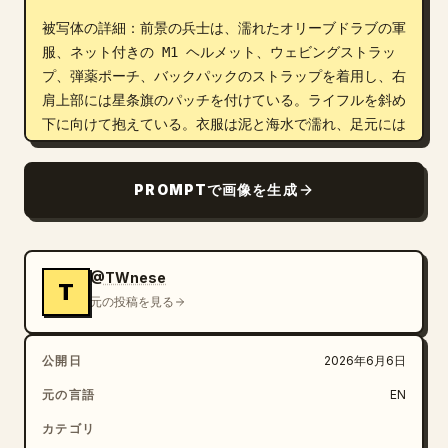
被写体の詳細：前景の兵士は、濡れたオリーブドラブの軍
服、ネット付きの M1 ヘルメット、ウェビングストラッ
プ、弾薬ポーチ、バックパックのストラップを着用し、右
肩上部には星条旗のパッチを付けている。ライフルを斜め
下に向けて抱えている。衣服は泥と海水で濡れ、足元には
水しぶきが上がっている様子を描く。背景にはノルマンデ
ィーの海岸上陸の様子を描く：左側と中距離にランプが開
PROMPTで画像を生成
いた上陸用舟艇を正確に 2 隻、水面と砂浜を移動する歩
兵を正確に 14 名、煙る空に飛行機のシルエットを正確
に 7 機、海岸線近くに大きな爆発の煙を正確に 3 箇
所、右前景にチェコ・ヘッジホッグ（対戦車障害物）を正
@TWnese
T
確に 2 基配置する。

元の投稿を見る
環境：荒れた灰色の波、海岸の障害物、遠くに見える崖と
公開日
2026年6月6日
要塞、煙の柱、砲撃の閃光、そして混沌とした戦場の霧。
華やかさよりも、英雄的で厳粛な、歴史的ドキュメンタリ
元の言語
EN
ーのような雰囲気を感じさせること。

カテゴリ