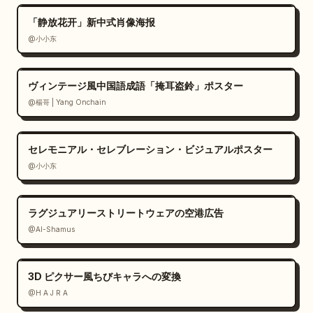
「静放花开」新中式肖像海报
@小小东
ヴィンテージ風中国語成語「掩耳盗鈴」ポスター
@楊哥 | Yang Onchain
セレモニアル・セレブレーション・ビジュアルポスター
@小小东
ラグジュアリーストリートウェアの空港広告
@Al-Shamus
3D ピクサー風ちびキャラへの変換
@H A J R A