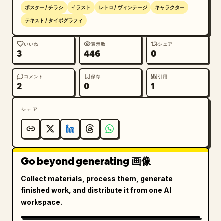
テキスト内容：メインタイトルに 
D-DAY
 を、サブタ
ポスター / チラシ
イラスト
レトロ / ヴィンテージ
キャラクター
イトルに「ALLIED INVASION OF NORMANDY, 
テキスト / タイポグラフィ
JUNE 6, 1944
」を使用する。タイポグラフィはかす
れやインクの擦れを表現し、古びたポスターのテクスチャ
いいね
表示数
シェア
3
446
0
に馴染ませる。

制約事項：現代的なオブジェクト、デジタル特有の光沢、
コメント
保存
引用
2
0
1
余計なテキスト、透かし、ロゴ、過度な流血表現は禁止。
兵士の顔は茶色の四角いブロックで完全に隠すこと。
シェア
Go beyond generating 画像
Collect materials, process them, generate
finished work, and distribute it from one AI
workspace.