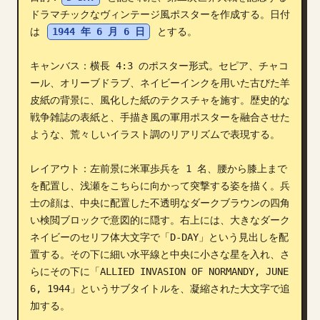
ドラマチックなヴィンテージ風ポスターを作成する。日付
ブログ
は 
1944 年 6 月 6 日
 とする。

更新情報
キャンバス：横長 4:3 のポスター形式。セピア、チャコ
ール、オリーブドラブ、ネイビーインクを用いた古びた羊
皮紙の背景に、風化した紙のテクスチャを施す。歴史的な
戦争雑誌の表紙と、手描き風の軍用ポスターを融合させた
ような、荒々しいイラスト調のリアリズムで表現する。

レイアウト：左前景に米軍歩兵を 1 名、腰から膝上まで
を配置し、浅瀬をこちらに向かって突撃する姿を描く。兵
士の顔は、中央に配置した不透明なダークブラウンの四角
い検閲ブロックで意図的に隠す。右上には、大きなダーク
ネイビーのセリフ体大文字で「D-DAY」という見出しを配
置する。その下に細い水平線と中央に小さな星を入れ、さ
らにその下に「ALLIED INVASION OF NORMANDY, JUNE 
6, 1944」というサブタイトルを、凝縮された大文字で追
加する。
