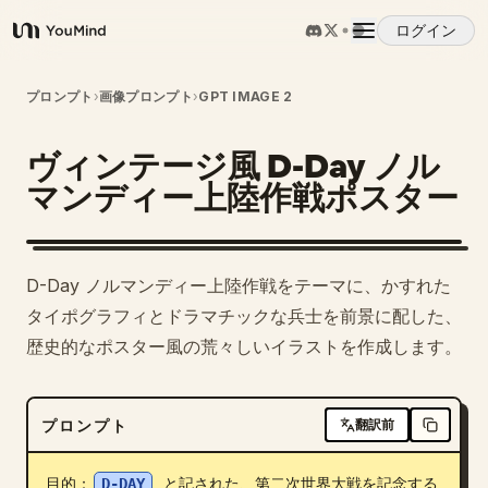
ログイン
YouMind
概要
プロンプト
›
画像プロンプト
›
GPT IMAGE 2
ヴィンテージ風 D-Day ノル
ユースケース
マンディー上陸作戦ポスター
スキル
D-Day ノルマンディー上陸作戦をテーマに、かすれた
プロンプト
タイポグラフィとドラマチックな兵士を前景に配した、
歴史的なポスター風の荒々しいイラストを作成します。
料金
プロンプト
翻訳前
ダウンロード
目的：
D-DAY
 と記された、第二次世界大戦を記念する