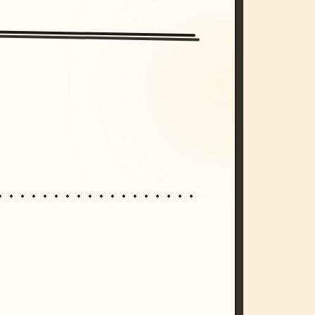
/imagine prompt: cinematic, cyberpunk s
unset, neon colors, 8k --v 6.0