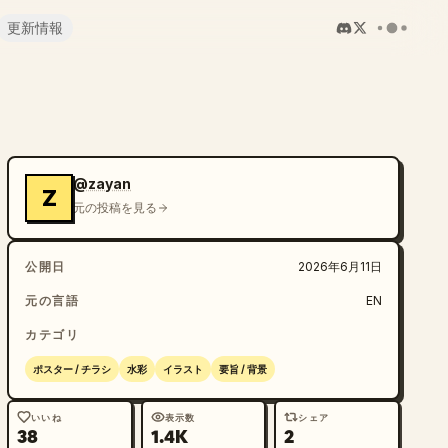
更新情報
@zayan
Z
元の投稿を見る
公開日
2026年6月11日
元の言語
EN
カテゴリ
ポスター / チラシ
水彩
イラスト
要旨 / 背景
いいね
表示数
シェア
38
1.4K
2