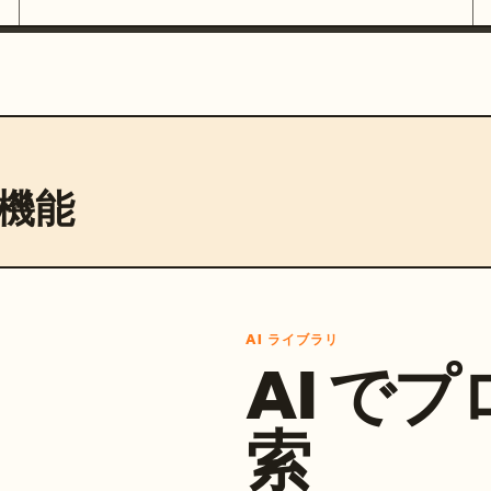
機能
AI ライブラリ
AI で
索