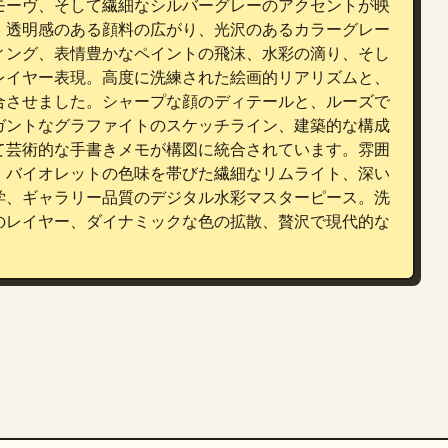
モーヴ、そして繊細なシルバーグレーのアクセントが映
。透明感のある顔料の広がり、光沢のあるカラーグレー
ィング、表情豊かなペイントの飛沫、水彩の滴り、そし
レイヤー表現。高度に洗練された絵画的リアリズムと、
合させました。シャープな顔のディテールと、ルーズで
ガントなグラファイトのスケッチライン、建築的な構成
て芸術的な手書きメモが構図に統合されています。雰囲
、バイオレットの色味を帯びた繊細なリムライト、深い
学、ギャラリー品質のデジタル水彩マスターピース。洗
のレイヤー、ダイナミックな色の拡散、贅沢で現代的な