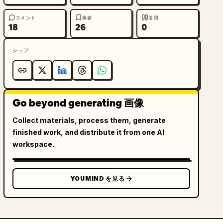
コメント
保存
引用
18
26
0
シェア
Go beyond generating 画像
Collect materials, process them, generate
finished work, and distribute it from one AI
workspace.
YOUMIND を見る