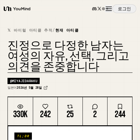
로그인
YouMind
개요
𝕏 바이럴 아티클 추적
/
현재 아티클
진정으로 다정한 남자는
사용 사례
여성의 자유, 선택, 그리고
의견을 존중합니다
스킬
@
MIYAJIDARAKU
프롬프트
일본어
2026년 5월 28일
가격
330K
242
25
2
244
다운로드
TL;DR