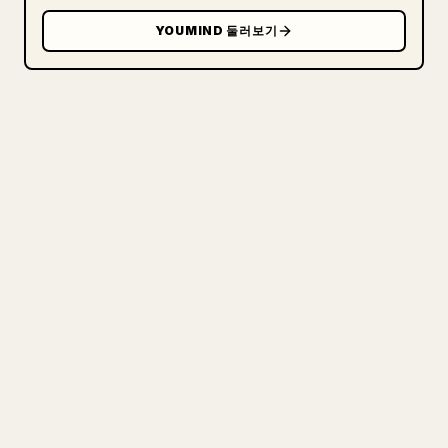
YOUMIND 둘러보기
크리에이터를 위해
당신의 MARKDOWN을 깔끔한
𝕏 글로
직접 쓴 장문을 올릴 때 이미지, 표, 코드 블록을
𝕏에 맞게 정리하는 일은 번거롭습니다. YouMind
는 전체 Markdown 초안을 깔끔하고 바로 게시할
수 있는 𝕏 글로 바꿔 줍니다.