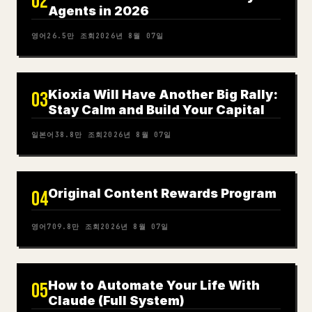
02
Agents in 2026
영어
26.5만
조회
2026년 8월 07일
Kioxia Will Have Another Big Rally:
03
Stay Calm and Build Your Capital
일본어
38.8만
조회
2026년 8월 07일
Original Content Rewards Program
04
영어
709.8만
조회
2026년 8월 07일
How to Automate Your Life With
05
Claude (Full System)