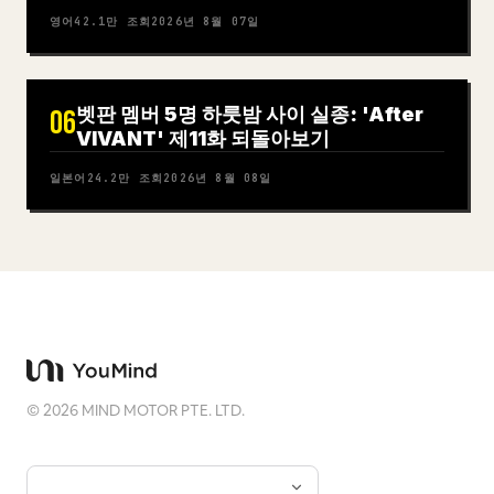
영어
42.1만
조회
2026년 8월 07일
벳판 멤버 5명 하룻밤 사이 실종: 'After
06
VIVANT' 제11화 되돌아보기
일본어
24.2만
조회
2026년 8월 08일
©
2026
MIND MOTOR PTE. LTD.