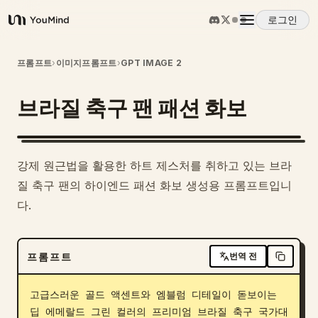
로그인
YouMind
개요
프롬프트
›
이미지프롬프트
›
GPT IMAGE 2
브라질 축구 팬 패션 화보
사용 사례
스킬
강제 원근법을 활용한 하트 제스처를 취하고 있는 브라
질 축구 팬의 하이엔드 패션 화보 생성용 프롬프트입니
프롬프트
다.
가격
프롬프트
번역 전
다운로드
고급스러운 골드 액센트와 엠블럼 디테일이 돋보이는 
딥 에메랄드 그린 컬러의 프리미엄 브라질 축구 국가대