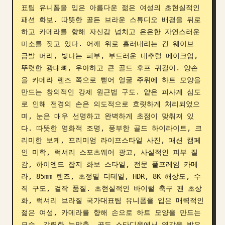
표팀 유니폼을 입은 아름다운 젊은 여성의 초현실적인 
블로그
패션 화보. 따뜻한 골든 브라운 스튜디오 배경을 뒤로
하고 카메라를 향해 자신감 넘치고 은은한 자연스러운 
미소를 짓고 있다. 어깨 위로 흘러내리는 긴 웨이브 
업데이트
금발 머리, 빛나는 피부, 부드러운 내추럴 메이크업, 
뚜렷한 광대뼈, 우아하고 큰 골드 후프 귀걸이. 양손
을 카메라 렌즈 쪽으로 뻗어 얼굴 주위에 하트 모양을 
만드는 창의적인 강제 원근법 구도. 얕은 피사계 심도
로 인해 전경의 손은 의도적으로 흐릿하게 처리되었으
며, 눈은 매우 선명하고 완벽하게 초점이 맞춰져 있
다. 따뜻한 영화적 조명, 풍부한 골드 하이라이트, 크
리미한 보케, 프리미엄 라이프스타일 사진, 패션 캠페
인 미학, 럭셔리 스포츠웨어 광고, 사실적인 피부 질
감, 하이엔드 잡지 화보 스타일, 전문 풀프레임 카메
라, 85mm 렌즈, 초정밀 디테일, HDR, 8K 해상도, 수
직 구도, 걸작 품질. 초현실적인 바이럴 축구 팬 초상
화, 럭셔리 브라질 국가대표팀 유니폼을 입은 매력적인 
젊은 여성, 카메라를 향해 손으로 하트 모양을 만드는 
모습, 강렬한 눈맞춤, 골든 스타디움에서 영감을 받은 