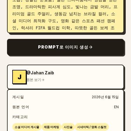
조명, 드라마틱한 피사계 심도, 빛나는 금발 머리, 프
리미엄 골드 주얼리, 생동감 넘치는 브라질 컬러, 소
셜 미디어 최적화 구도, 영화 같은 스포츠 패션 캠페
인, 럭셔리 FIFA 월드컵 미학, 따뜻한 골든 보케 조
명, 초선명한 눈, 얕은 피사계 심도, 역동적인 원근
감, 인스타그램 트렌딩 사진, 시선을 사로잡는 비주얼 
PROMPT로 이미지 생성
임팩트, 편집 화보의 걸작, 하이퍼 리얼리즘, 8K, 수
직 3:4 비율. 저품질, 흐릿한 눈, 왜곡된 손, 여분의 
손가락, 잘못된 해부학적 구조, 과다 노출된 피부, 만
화, CGI, 중복된 팔다리, 부자연스러운 얼굴, 플라스
@Jahan Zaib
J
틱 같은 피부, 워터마크, 텍스트, 로고 아티팩트, 노
원본 보기
이즈, 모션 블러, 잘린 머리, 프레임 밖으로 나감, 변
형된 손가락, 비현실적인 비율.
게시일
2026년 6월 15일
원본 언어
EN
카테고리
소셜 미디어 게시물
제품 마케팅
사진술
시네마틱 / 영화 스틸컷