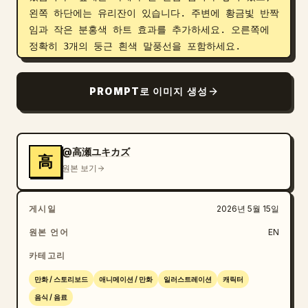
왼쪽 하단에는 유리잔이 있습니다. 주변에 황금빛 반짝
임과 작은 분홍색 하트 효과를 추가하세요. 오른쪽에 
정확히 3개의 둥근 흰색 말풍선을 포함하세요.

패널 2: 클로즈업, 거품, 반짝임, 부드러운 빛이 감도
PROMPT로 이미지 생성
는 몽환적인 분홍색 배경. 기사가 다른 쪽 건틀릿으로 
숟가락을 들고 캐러멜 소스가 얹힌 유리컵 속 커스터드 
푸딩을 들고 있습니다. 머리카락이 부드럽게 흩날리며 
천국처럼 달콤한 분위기입니다. 왼쪽에 정확히 5개의 
@高瀬ユキカズ
高
둥근 흰색 말풍선을 수직으로 쌓아 포함하세요.

원본 보기
패널 3: 속도선과 충격적인 빗금이 들어간 어두운 청
게시일
2026년 5월 15일
자색의 극적인 만화 배경. 기사가 작은 흰색 트레이 
위로 끈적한 낫토를 젓가락으로 들어 올리고 있습니다. 
원본 언어
EN
갈색 발효 콩이 실처럼 길게 늘어집니다. 그녀는 혐오
카테고리
감을 느끼며 한 손으로 코를 잡고, 땀을 뻘뻘 흘리며 
눈을 크게 뜨고 공포에 질려 입을 벌리고 있습니다. 
만화 / 스토리보드
애니메이션 / 만화
일러스트레이션
캐릭터
정확히 2개의 뾰족한 폭발형 말풍선을 포함하세요: 왼
음식 / 음료