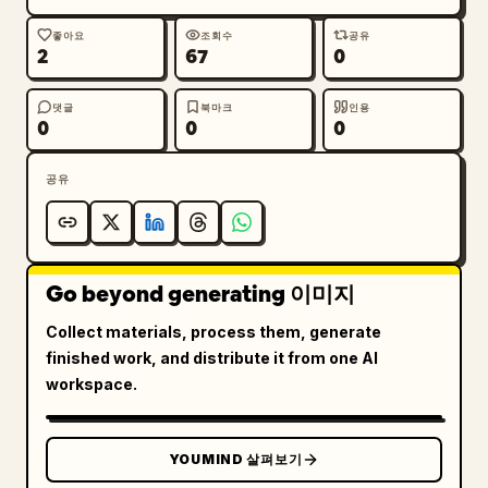
쪽과 오른쪽에 각각 하나씩 큰 세로형 말풍선을 배치하
세요.

좋아요
조회수
공유
2
67
0
텍스트 내용: 일본어 만화 레터링을 사용하고 다음 대
화 레이아웃을 따르세요: 
댓글
북마크
인용
0
0
0
패널 1 오른쪽 말풍선: 「これがカレーね」, 「う
ん、最初は不安だったけど、食べたら美味しい」, 
「なかなか、刺激的な味ね」. 패널 2 왼쪽 말풍선: 
공유
「プリン…」, 「魅惑的な甘さ…」, 「口の中でとろけ
る…」, 「幸せ〜」, 「ここは天国？天国なの？」. 
패널 3 왼쪽 뾰족한 말풍선: 「うっ…くっさーー
っ!!!」. 패널 3 오른쪽 뾰족한 말풍선: 「な、納
豆…？なにこれ…臭すぎる…！絶対ムリ…！」
Go beyond generating 이미지
스타일 제약: 상세한 애니메이션 판타지 만화, 광택 
Collect materials, process them, generate
나는 갑옷 반사, 먹음직스러운 음식 클로즈업, 맛있는 
finished work, and distribute it from one AI
카레와 천국 같은 푸딩, 그리고 끔찍한 낫토 사이의 
workspace.
극명한 코믹 대비. 워터마크 없음, 추가 패널 없음, 
추가 말풍선 없음.
YOUMIND 살펴보기