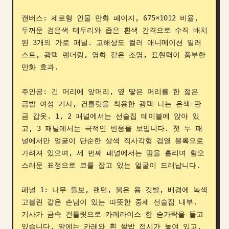
블로그
캔버스: 세로형 인물 만화 페이지, 675×1012 비율, 
두꺼운 검은색 테두리와 좁은 흰색 간격으로 수직 배치
된 3개의 가로 패널. 고해상도 컬러 애니메이션 일러
업데이트
스트, 광택 렌더링, 영화 같은 조명, 표현력이 풍부한 
만화 효과.

주인공: 긴 머리에 앞머리, 옆 땋은 머리를 한 젊은 
금발 여성 기사, 건틀릿을 착용한 광택 나는 은색 판
금 갑옷. 1, 2 패널에서는 선술집 테이블에 앉아 있
고, 3 패널에서는 극적인 반응을 보입니다. 첫 두 패
널에서만 얼굴이 단순한 살색 직사각형 검열 블록으로 
가려져 있으며, 세 번째 패널에서는 땀을 흘리며 혐오
스러운 표정으로 코를 잡고 있는 얼굴이 드러납니다.

패널 1: 나무 들보, 랜턴, 붉은 용 깃발, 배경에 녹색 
고블린 같은 손님이 있는 따뜻한 중세 선술집 내부. 
기사가 금속 건틀릿으로 카레라이스 한 숟가락을 들고 
있습니다. 앞에는 카레와 흰 쌀밥 접시가 놓여 있고, 