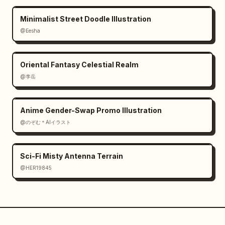
Minimalist Street Doodle Illustration
@Eesha
Oriental Fantasy Celestial Realm
@李岳
Anime Gender-Swap Promo Illustration
@のぞむ＊AIイラスト
Sci-Fi Misty Antenna Terrain
@HER19845