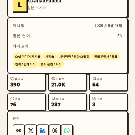
@Lariab Fatima‎
L
원본 보기
게시일
2026년 6월 18일
원본 언어
EN
카테고리
소셜 미디어 게시물
사진술
시네마틱 / 영화 스틸컷
인플루언서 / 모델
건축 / 인테리어
도시 풍경 / 거리
좋아요
조회수
공유
390
21.0K
64
댓글
북마크
인용
76
287
3
공유