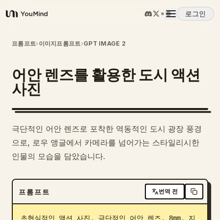
로그인
YouMind
개요
프롬프트
›
이미지프롬프트
›
GPT IMAGE 2
어안 렌즈를 활용한 도시 액션
사용 사례
사진
스킬
극단적인 어안 렌즈로 포착한 역동적인 도시 광장 풍경
프롬프트
으로, 로우 앵글에서 카메라를 넘어가는 스타일리시한
인물의 모습을 담았습니다.
가격
프롬프트
번역 전
다운로드
초현실적인 액션 사진, 극단적인 어안 렌즈, 8mm, 지