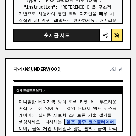
  "type": "진화 타임라인 인포그래픽",

  "instruction": "REFERENCE_0 을 구조적 
기반으로 사용하여 평면 벡터 디자인을 매우 사
실적인 3D 인포그래픽으로 변환하세요. 매끄러운 
경사로를 뚜렷한 돌계단으로 교체하고 모든 생물
을 고화질 실사 3D 모델로 업그레이드하세요.",

지금 시도
  "style": {

    "background": "{argument 
name=\"background style\" default=\"빈티
지 질감의 양피지\…
작성자
@
UNDERWOOD
5일 전
전체 프롬프트 보기
미니멀한 베이지색 방의 회색 카펫 위, 부드러운 
흰색 시트에 앉아 있는 성인 판타지 엘프 코스플
레이어의 실사풍 세로형 스마트폰 거울 셀카를 
생성하세요. 피사체는 
엘프 공주 코스플레이어
이며, 금색 체인 디테일과 얇은 팔찌, 금색 다리 
밴드, 연한 파란색 꽃 장식이 달린 섬세한 흰색 