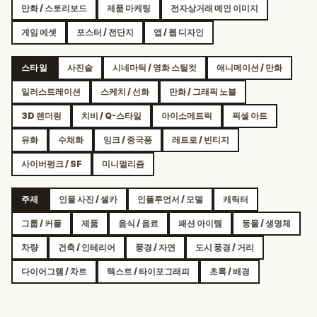
만화 / 스토리보드
제품 마케팅
전자상거래 메인 이미지
게임 에셋
포스터 / 전단지
앱 / 웹 디자인
스타일
사진술
시네마틱 / 영화 스틸컷
애니메이션 / 만화
일러스트레이션
스케치 / 선화
만화 / 그래픽 노블
3D 렌더링
치비 / Q-스타일
아이소메트릭
픽셀 아트
유화
수채화
잉크 / 중국풍
레트로 / 빈티지
사이버펑크 / SF
미니멀리즘
주제
인물 사진 / 셀카
인플루언서 / 모델
캐릭터
그룹 / 커플
제품
음식 / 음료
패션 아이템
동물 / 생명체
차량
건축 / 인테리어
풍경 / 자연
도시 풍경 / 거리
다이어그램 / 차트
텍스트 / 타이포그래피
초록 / 배경