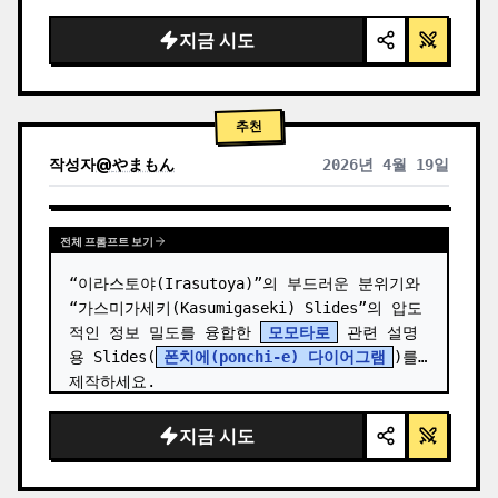
  "background": "
부드러운 보라색 및 파란색 
그라데이션
",

지금 시도
  "header": {

    "logo": "∞ {argument name=\"product 
name\" default=\"…
추천
작성자
@
やまもん
2026년 4월 19일
다른 모델 결과 보기
전체 프롬프트 보기
“이라스토야(Irasutoya)”의 부드러운 분위기와 
“가스미가세키(Kasumigaseki) Slides”의 압도
적인 정보 밀도를 융합한 
모모타로
 관련 설명
용 Slides(
폰치에(ponchi-e) 다이어그램
)를 
제작하세요.
지금 시도