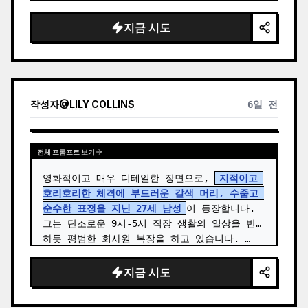
카메라, 선명한 얼굴 디테일, 자연스러운 피부 
질감, 색상 팔레트가 조화로운 세련된 현대적 의
지금 시도
상, 자신감 있는 포즈, 영화 같은 색감 보정, 
깔끔한 여백.…
작성자
@
LILY COLLINS
6일 전
전체 프롬프트 보기
영화적이고 매우 디테일한 장면으로, 
지적이고 
호리호리한 체격에 부드러운 갈색 머리, 수줍고 
순수한 표정을 지닌 27세 남성
이 등장합니다. 
그는 단조로운 9시-5시 직장 생활의 일상을 반영
하듯 평범한 회사원 복장을 하고 있습니다. …
지금 시도