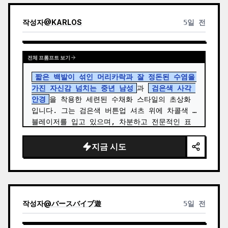
작성자
@
KARLOS
5일 전
전체 프롬프트 보기
짧은 백발이 섞인 머리카락과 잘 정돈된 수염을 
가진 자신감 넘치는 중년 남성
과 
검은색 사각 
안경
을 착용한 세련된 수채화 스타일의 초상화
입니다. 그는 검은색 버튼업 셔츠 위에 차콜색 
블레이저를 입고 있으며, 차분하고 전문적인 표
정으로 먼 곳을 사색하듯 바라보고 있습니다. 이 
작품은 사실적인 얼굴 묘사와 따뜻한 베이지, 회
지금 시도
색, 세피…
작성자
@
バースバイブ遊
5일 전