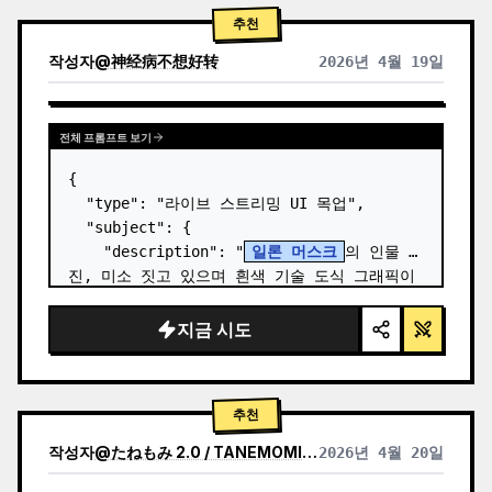
추천
작성자
@
神经病不想好转
2026년 4월 19일
전체 프롬프트 보기
{

  "type": "라이브 스트리밍 UI 목업",

  "subject": {

    "description": "
일론 머스크
의 인물 사
진, 미소 짓고 있으며 흰색 기술 도식 그래픽이 
그려진 검은색 티셔츠 착용",

    "background": "왼쪽에는 '
SPACEX
' 텍
지금 시도
스트가 있는 화면,…
추천
작성자
@
たねもみ 2.0 / TANEMOMI VER2.0
2026년 4월 20일