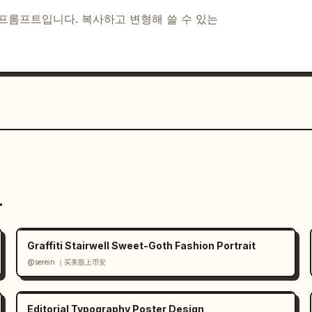
I 프롬프트입니다. 복사하고 변형해 쓸 수 있는
 높은 수채화 및 색연필 질감, 검은 잉크 해칭, 
관광 지도 미학, 향수를 불러일으키는 엽서 느낌, 
 쓴 글씨체로 유지하고, 사실적인 사진 느낌은 피하
 지양하고, 워터마크나 로고를 넣지 마세요. 메인 
고, 전체적인 분위기는 
쾌활하고 모험적인
 느낌으
트
Graffiti Stairwell Sweet-Goth Fashion Portrait
@serein ｜买美股上币安
Editorial Typography Poster Design