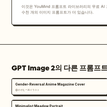
이것은 YouMind 프롬프트 라이브러리의 무료 A
시각적 스타일: 기발한 도시 여행 스케치, 채도가
수천 개의 이미지 프롬프트가 더 있습니다.
불완전한 손글씨, 레이어드 콜라주, 장난스러운 
매우 상세하지만 조화로운 구성.

제약 사항: 모든 읽을 수 있는 텍스트는 손으로
며, 빈 배경 없이, 현대적인 미니멀리즘 스타일을
제목과 하트 모티프에는 
빨간 주황색
을 사용하
로 만드세요.
GPT Image 2의 다른 프롬프
Gender-Reversal Anime Magazine Cover
@のぞむ＊AIイラスト
Minimalist Meadow Portrait