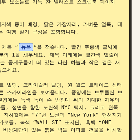
세부 요소들로 가득 찬 일러스트 스크랩북 페이지 
이지색 종이 배경, 닳은 가장자리, 가벼운 얼룩, 테
은 여행 일기 구성을 포함합니다.

 제목 “
뉴욕
”을 적습니다. 빨간 주황색 글씨에 
분의 1을 채우세요. 제목 아래에는 빨간색 밑줄이 
로는 뭉게구름이 떠 있는 파란 하늘과 작은 검은 새
으세요.

 빌딩, 크라이슬러 빌딩, 원 월드 트레이드 센터 
튼 스카이라인을 보여줍니다. 중앙에는 브루클린 브
쪽 전경에는 녹색 녹이 슨 받침대 위의 거대한 자유의 
, 정면을 향한 노란색 NYC 택시, 그리고 왼쪽 
하철에는 “7”번 노선과 “New York” 행선지가 
, 녹색 “WALL ST” 표지판, 흑백 “ONE 
는 비상계단이 있는 붉은 벽돌 아파트 건물을 배치합