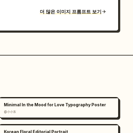
더 많은 이미지 프롬프트 보기
Minimal In the Mood for Love Typography Poster
@小小东
Korean Floral Editorial Portrait