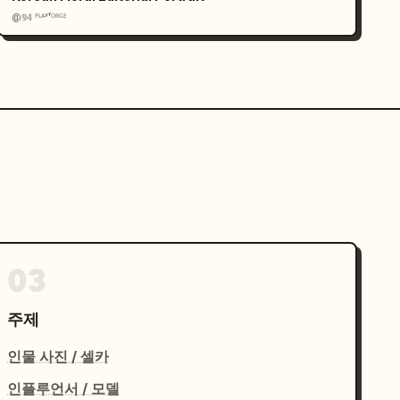
@𝟡𝟜 ᴾᴸᴬʸᶠᴼᴿᴳᴱ
03
주제
인물 사진 / 셀카
인플루언서 / 모델