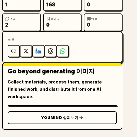
1
168
0
댓글
북마크
인용
2
0
0
공유
Go beyond generating 이미지
Collect materials, process them, generate
finished work, and distribute it from one AI
workspace.
YOUMIND 살펴보기