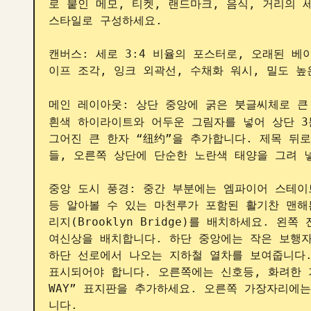
로 붙인 메모, 티켓, 랜드마크, 음식, 거리의 
스타일로 구성하세요.

캔버스: 세로 3:4 비율의 포스터로, 오래된 베
이프 조각, 잉크 외곽선, 수채화 워시, 밀도 높
메인 레이아웃: 상단 중앙에 굵은 붓글씨체로 큰
흰색 하이라이트와 어두운 그림자를 넣어 상단 3
그어진 큰 한자 “纽约”을 추가합니다. 제목 뒤
들, 오른쪽 상단에 단순한 노란색 태양을 그려 넣
중앙 도시 풍경: 중간 부분에는 엠파이어 스테이트
등 알아볼 수 있는 마천루가 포함된 활기찬 맨해
리지(Brooklyn Bridge)를 배치하세요. 왼
여신상을 배치합니다. 하단 중앙에는 작은 보행자들
하단 선로에서 나오는 지하철 열차를 보여줍니다. 지
표시되어야 합니다. 오른쪽에는 신호등, 화려한 가로등
WAY” 표지판을 추가하세요. 오른쪽 가장자리에
니다.
