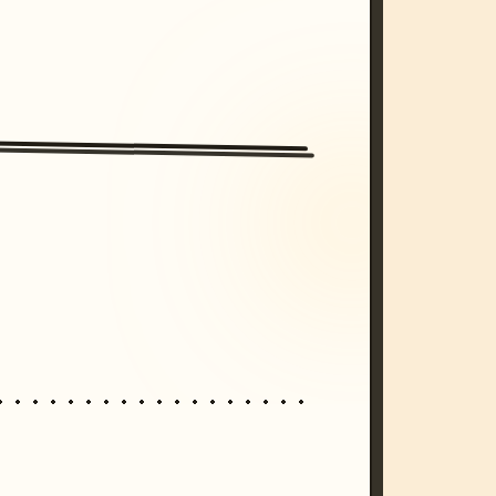
/imagine prompt: cinematic, cyberpunk s
unset, neon colors, 8k --v 6.0