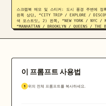
스크랩북 메모 및 스티커: 도시 풍경 주변에 정확
왼쪽 상단, “CITY TRIP / EXPLORE / DI
색 포스트잇, 2) 왼쪽, “NEW YORK / NYC /
“MANHATTAN / BROOKLYN / QUEENS / TH
트 및 작은 꽃이 그려진 찢어진 종이, 4) 왼쪽 하단
표시된 지도 조각, 5) 보라색, 별 모양과 함께 “A
단, “SUBWAY RIDE” 문구와 “A C E” 노선 
DREAMS” 문구가 적힌 원형 스티커, 8) 하단 중앙, 
HISTORY, ENJOY THE JOURNEY!” 문구
상단, 일련번호가 적힌 분홍색 “ADMIT ONE” 티
림색 스티커, 11) 오른쪽, 화살표와 함께 “DREA
이 프롬프트 사용법
쪽 하단, 하트가 그려진 “TRAVEL MORE WORR
음식 세부 요소: 오른쪽 하단 전경에 4가지 상징
위의 전체 프롬프트를 복사하세요.
1
“NYC COFFEE” 라벨이 붙은 김이 나는 종이컵,
퍼로니 피자 한 조각이 담긴 종이 접시, “Chees
음식 근처에 스마일 얼굴과 함께 “GOOD FOOD 
가하세요.
