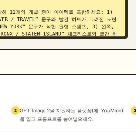
히 12개의 개별 종이 아이템을 포함하세요: 1) 
SCOVER / TRAVEL” 문구와 빨간 하트가 그려진 노란
 NEW YORK” 문구가 적힌 원형 스탬프, 3) 왼쪽, 
E BRONX / STATEN ISLAND” 체크리스트와 빨간 하
, 빨간색 NYC 위치 핀과 “Central Park”가 
DVENTURE WAITS”라고 적힌 메모, 6) 왼쪽 하
원이 그려진 지하철 티켓, 7) 청록색, “CITY OF 
“WELCOME TO New York / EXPLORE 
와 하트, 파란색 낙서가 그려진 웰컴 카드, 9) 오른쪽 
켓, 10) 오른쪽 상단, “I ♥ NY” 문구가 적힌 크
M PLAN GO!”라고 적힌 파란색 메모, 12) 오른
Y LESS” 문구의 베이지색 메모.

적인 음식을 정확히 묘사하세요: 하트가 그려진 
GPT Image 2을 지원하는 플랫폼(예: YouMind)
2
 크림치즈를 곁들인 참깨 베이글 “NY BAGEL”, 페
을 열고 프롬프트를 붙여넣으세요.
ecake” 라벨이 붙은 딸기 치즈케이크 한 조각. 
GOOD MOOD”라고 적힌 작은 노란색 포스트잇을 추