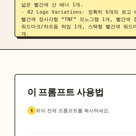
넓은 빨간색 산 배너 1개.

- 02 Logo Variations: 정확히 6개의 
빨간색 정사각형 “TNF” 모노그램 1개, 빨간색 
워드마크/하프돔 락업 1개, 스택형 빨간색 워드마
개.

- 03 Icon Set: 빨간색 패널 위의 얇은 흰색
텐트, 카라비너, 산 위의 트레일 깃발, 등산 재킷
지도.

- 04 Brand Baseline: 큰 흰색 세리프 텍스트
검은색 산 포스터 1개.

- 05 Product Mockups: 밝은 배경의 빨
1개, 토트백 1개, 야구 모자 1개.

이 프롬프트 사용법
- 06 Apparel Lifestyle: 빨간색 패딩
파인 라이프스타일 사진 패널 1개.

- 07 Brand Baseline: 산 포스터 콘셉트를
위의 전체 프롬프트를 복사하세요.
1
Stop Exploring.”을 다시 사용.

- 05 Product Mockups: 상품 목업 3개를 
- 06 Apparel Lifestyle: 3명이 빨간
- 07 Urban Campaign Ads: 산/하이커