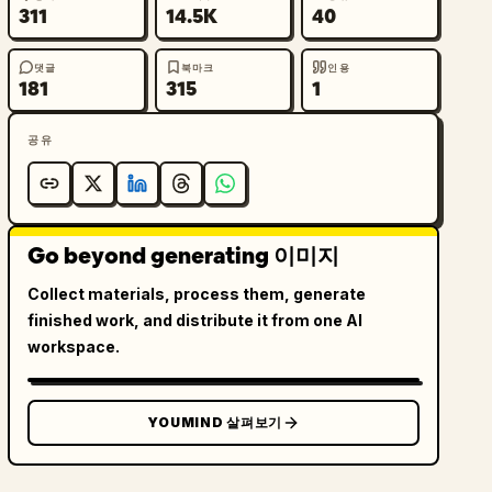
311
14.5K
40
댓글
북마크
인용
181
315
1
공유
Go beyond generating 이미지
Collect materials, process them, generate
finished work, and distribute it from one AI
workspace.
YOUMIND 살펴보기