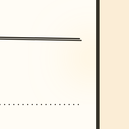
/imagine prompt: cinematic, cyberpunk s
unset, neon colors, 8k --v 6.0