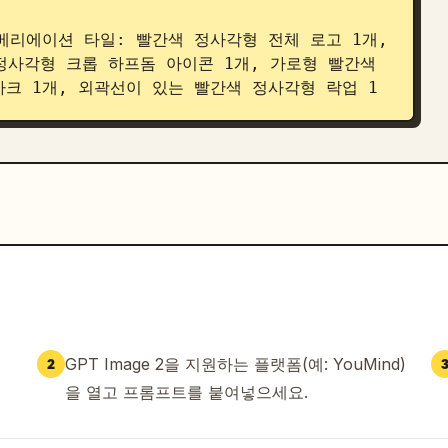
로고 베리에이션 타일: 빨간색 정사각형 전체 로고 1개, 
정사각형 크롭 하프돔 아이콘 1개, 가로형 빨간색 
크 1개, 외곽선이 있는 빨간색 정사각형 락업 1
 라인 아이콘 정확히 12개: 산, 나침반, 눈송이, 
/사람, 등산화, 배낭, 아이스 액스, 태양, 접힌 
 “Never Stop Exploring.”이 있는 빨간색과 
간색 상품 3개: 작은 흰색 브랜드 로고가 있는 보온병 
 재킷을 입고 설산 앞에 서 있는 사람 3명이 포함된 알
 한 번 더 반복하며, 흰색 세리프 문구 “Never 
GPT Image 2을 지원하는 플랫폼(예: YouMind)
2
을 열고 프롬프트를 붙여넣으세요.
한 번 더 반복: 병, 토트백, 모자.

색 재킷을 입은 산 라이프스타일 패널을 한 번 더 반복.

 이미지와 빨간색 로고 태그가 있는 세로형 광고 카드 3