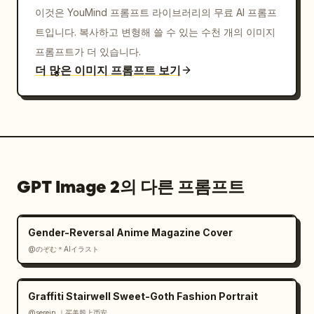
이것은 YouMind 프롬프트 라이브러리의 무료 AI 프롬프
최소화된 방해 요소

트입니다. 복사하고 변형해 쓸 수 있는 수천 개의 이미지
현대적인 전시회 스타일의 스튜디오 환경

우아하고 깔끔함

프롬프트가 더 있습니다.
더 많은 이미지 프롬프트 보기
출력

수직 4:5 화면 비율

초현실적인 스포츠 사진

FIFA 월드컵 캠페인 느낌

프리미엄 상업용 포스터 퀄리티

GPT Image 2의 다른 프롬프트
선명한 초점

높은 디테일

아트워크 내 선수 이름 텍스트 없음

Gender-Reversal Anime Magazine Cover
숫자 
7
가 주요 시각적 식별 요소로 유지됨.
@のぞむ＊AIイラスト
Graffiti Stairwell Sweet-Goth Fashion Portrait
@serein ｜买美股上币安