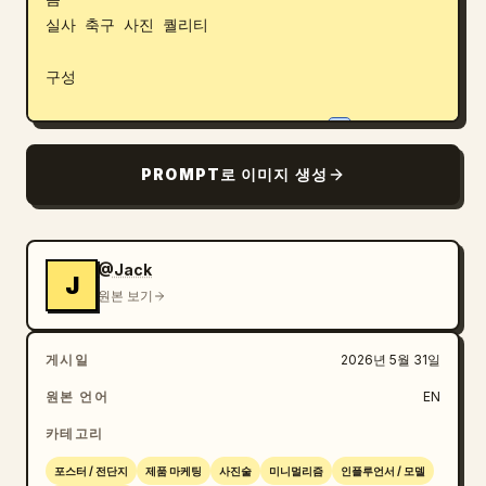
실사 축구 사진 퀄리티

구성

선수 뒤에 배치된 커다란 반투명 숫자 
7
를 지배적인 
그래픽 요소로 활용

PROMPT로 이미지 생성
받침대나 바닥 디자인에 통합된 추가적인 대형 "
7
"

완벽하게 중앙 정렬된 대칭 구도

미니멀한 기하학적 프레임 라인

얇은 테크니컬 UI 스타일의 스포츠 그래픽

@Jack
J
레이아웃 곳곳에 은은하게 배치된 작은 포르투갈 국기 
원본 보기
포인트

한쪽 구석에 배치된 FIFA 월드컵 2026 스타일의 토너
게시일
2026년 5월 31일
먼트 배지

여백의 미를 강조한 구성

원본 언어
EN
카테고리
비주얼 디자인 언어

포스터 / 전단지
제품 마케팅
사진술
미니멀리즘
인플루언서 / 모델