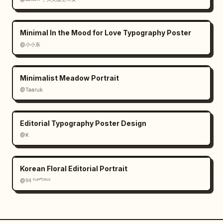
Minimal In the Mood for Love Typography Poster
@小小东
Minimalist Meadow Portrait
@Taaruk
Editorial Typography Poster Design
@K
Korean Floral Editorial Portrait
@𝟡𝟜 ᴾᴸᴬʸᶠᴼᴿᴳᴱ