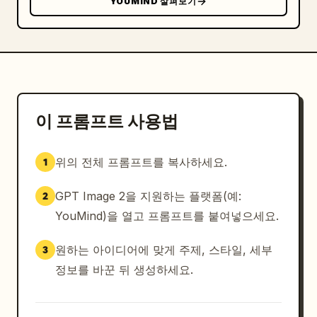
YOUMIND 살펴보기
부드러운 영화 같은 스튜디오 조명

선수 주변의 은은한 림 라이트

절제된 그림자

에디토리얼 대비

약간의 대기 중 안개 효과

유니폼 원단과 축구화의 광택 하이라이트

이 프롬프트 사용법
질감 및 마감

위의 전체 프롬프트를 복사하세요.
1
디테일한 축구 저지 직조감

은은한 종이 질감

GPT Image 2을 지원하는 플랫폼(예:
2
프리미엄 인쇄 포스터 마감

가벼운 빈티지 질감 오버레이

YouMind)을 열고 프롬프트를 붙여넣으세요.
부드러운 경기장 분위기

사실적인 반사와 깊이감

원하는 아이디어에 맞게 주제, 스타일, 세부
3
정보를 바꾼 뒤 생성하세요.
배경

깔끔한 오프 화이트 / 따뜻한 베이지 배경
