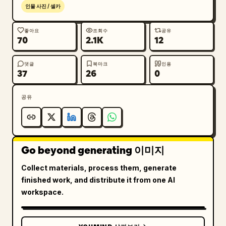
현대적인 월드컵 캠페인 아트워크에서 영감을 받음

인물 사진 / 셀카
럭셔리 스포츠 매거진 미학

컨템포러리 축구 광고

좋아요
조회수
공유
70
2.1K
12
미니멀한 그래픽 디자인

프리미엄 선수 인물 사진

깔끔한 타이포그래피 계층 구조

댓글
북마크
인용
37
26
0
선수 이름, 사인, 서명 또는 개인적인 텍스트 없음

공유
색상 팔레트

포르투갈 국가대표 축구팀의 아이덴티티 활용:

Go beyond generating 이미지
풍부한 진홍색

짙은 에메랄드 그린

Collect materials, process them, generate
부드러운 골드 포인트

finished work, and distribute it from one AI
따뜻한 아이보리 및 베이지 뉴트럴 톤

workspace.
조명
