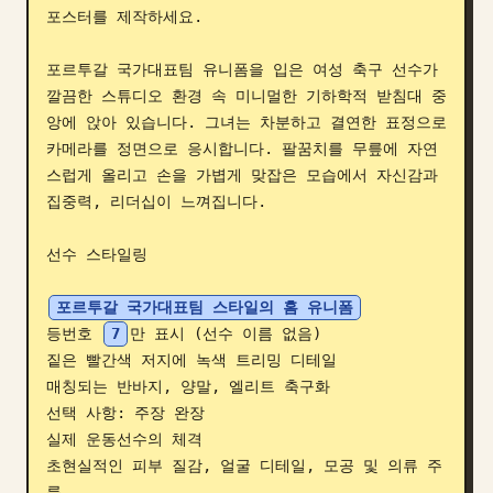
포스터를 제작하세요.

블로그
포르투갈 국가대표팀 유니폼을 입은 여성 축구 선수가 
깔끔한 스튜디오 환경 속 미니멀한 기하학적 받침대 중
업데이트
앙에 앉아 있습니다. 그녀는 차분하고 결연한 표정으로 
카메라를 정면으로 응시합니다. 팔꿈치를 무릎에 자연
스럽게 올리고 손을 가볍게 맞잡은 모습에서 자신감과 
집중력, 리더십이 느껴집니다.

선수 스타일링

포르투갈 국가대표팀 스타일의 홈 유니폼
등번호 
7
만 표시 (선수 이름 없음)

짙은 빨간색 저지에 녹색 트리밍 디테일

매칭되는 반바지, 양말, 엘리트 축구화

선택 사항: 주장 완장

실제 운동선수의 체격

초현실적인 피부 질감, 얼굴 디테일, 모공 및 의류 주
름
