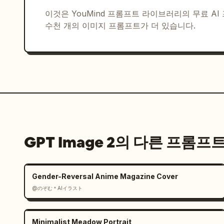
라벨의 좁은 프레임 비네트; 4) 밤의 마천루, 부
이것은 YouMind 프롬프트 라이브러리의 무료 A
의 좁은 프레임 비네트; 5) 붉은색 위치 핀과 손
수천 개의 이미지 프롬프트가 더 있습니다.
보여주는 오른쪽 지도 패널. 작은 대문자 텍스트 “UNI
“Between sand and sky, Dubai dreams in
힌 작은 붉은색 도장을 추가하세요.

시각적 스타일: 낭만적인 빈티지 여행 일러스트,
뜻한 황토색 돌, 청록색 크릭 물, 네이비색 레터
법, 밀도 높지만 가독성 있는 포스터 디자인.

제약 사항: 모든 텍스트는 손으로 쓴 듯하게 유
GPT Image 2의 다른 프롬프
히 지키세요: 4개의 눈에 띄는 상점/위치 표지판
불릿 포인트. 로고, 워터마크, 현대적인 UI 요
Gender-Reversal Anime Magazine Cover
@のぞむ＊AIイラスト
Minimalist Meadow Portrait