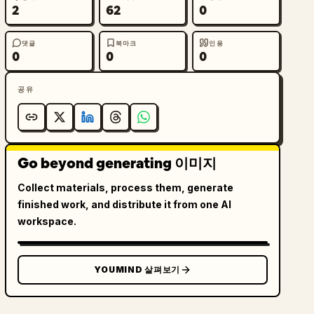
2
62
0
댓글
북마크
인용
0
0
0
공유
Go beyond generating 이미지
Collect materials, process them, generate
finished work, and distribute it from one AI
workspace.
YOUMIND 살펴보기