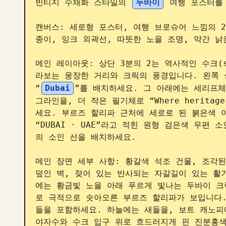
빈티지 수채화 스타일의 
두바이
 여행 포스터를 
캔버스: 세로형 포스터, 여행 브로슈어 느낌의 2
종이, 잉크 외곽선, 따뜻한 노을 조명, 약간 낡
메인 레이아웃: 상단 3분의 2는 역사적인 수크(
라보는 웅장한 거리와 크릭의 풍경입니다. 왼쪽 
“
Dubai
”를 배치하세요. 그 아래에는 세리프체로 “
그라인을, 더 작은 필기체로 “Where heritage 
세요. 부르즈 할리파 근처에 세로로 된 붉은색 
“DUBAI · UAE”라고 적힌 원형 검은색 우편 
의 소인 선을 배치하세요.

메인 장면 세부 사항: 황갈색 석조 건물, 조각된
덮인 벽, 젖어 있는 반사되는 자갈길이 있는 활
에는 황금빛 노을 아래 푸르게 빛나는 두바이 크
로 극적으로 솟아오른 부르즈 할리파가 보입니다.
들을 포함하세요. 하늘에는 새들을, 보트 캐노피
야자수와 수크 입구 위로 흐드러지게 핀 진분홍색