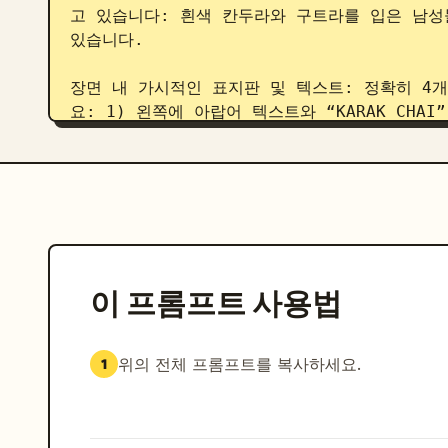
고 있습니다: 흰색 칸두라와 구트라를 입은 남성
있습니다.

장면 내 가시적인 표지판 및 텍스트: 정확히 4
요: 1) 왼쪽에 아랍어 텍스트와 “KARAK CHAI
아래 찻잔 아이콘과 “KARAK CHAI”라고 적힌 
“Gold Souk” 및 오른쪽 화살표가 있는 방향 
“GOLD”가 적힌 금색 상점 표지판.

전경 요소: 메인 장면 왼쪽 하단에 어두운 나무로 
요. 흰색 전통 의상을 입은 상인이 놋쇠 주전자
있습니다. 노점은 따뜻하고 향긋하며 향수를 불러
이 프롬프트 사용법
하단 여행 저널 스트립: 하단 3분의 1은 오래된
스트립에 정확히 5개의 섹션을 포함하세요: 1) 왼쪽에
위의 전체 프롬프트를 복사하세요.
1
every skyline tells two stories
(“Wind-tower heritage”, “Karak chai cu
“Futuristic skyline”)가 있는 메모 카드;
Creek” 라벨의 좁은 프레임 수채화 비네트; 3) 