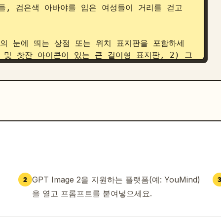
들, 검은색 아바야를 입은 여성들이 거리를 걷고 
개의 눈에 띄는 상점 또는 위치 표지판을 포함하세
” 및 찻잔 아이콘이 있는 큰 걸이형 표지판, 2) 그 
작은 검은색 표지판, 3) 오른쪽에 아랍어 텍스트와 
표지판, 4) 하단 스트립에 아랍어 텍스트와 
만든 카락 차이(karak chai) 노점을 보여주세
와 가지런히 놓인 작은 찻잔들 옆에서 차를 따르고 
일으키는 느낌이어야 합니다.

 종이 위의 스크랩북 일정표처럼 분리하세요. 이 
 “Dubai”라는 제목과 “A city where 
GPT Image 2을 지원하는 플랫폼(예: YouMind)
2
.”라는 텍스트, 그리고 4개의 일러스트 불릿 포인트
을 열고 프롬프트를 붙여넣으세요.
lture”, “Desert dunes nearby”, 
 2) 노을 지는 다우 보트를 보여주는 “Dubai 
빛나는 금 시장 골목을 보여주는 “Gold Souk” 