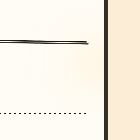
/imagine prompt: cinematic, cyberpunk s
unset, neon colors, 8k --v 6.0