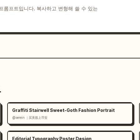
르즈 할리파, 분수를 보여주는 “Downtown” 라벨
I 프롬프트입니다. 복사하고 변형해 쓸 수 있는
글씨로 “Dubai”라고 적힌 아랍에미리트 해안선을 
TED ARAB EMIRATES”, 나침반, 
 gold.”라는 인용구, 그리고 아랍어 “دبي”가 적
 수채화 및 과슈, 섬세한 잉크 스케치 디테일, 따
링, 황금빛 노을 하늘, 진분홍색 꽃, 대기 원근
지하되 읽을 수 있어야 합니다. 명시된 개수를 정확
트
, 5개의 하단 스트립 섹션, 왼쪽 메모 카드의 4개 
소 또는 실사 렌더링을 추가하지 마세요.
Graffiti Stairwell Sweet-Goth Fashion Portrait
@serein ｜买美股上币安
Editorial Typography Poster Design