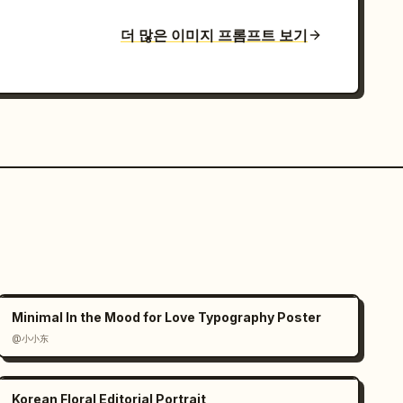
더 많은 이미지 프롬프트 보기
Minimal In the Mood for Love Typography Poster
@小小东
Korean Floral Editorial Portrait