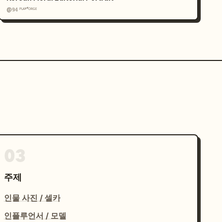
@𝟡𝟜 ᴾᴸᴬʸᶠᴼᴿᴳᴱ
03
주제
인물 사진 / 셀카
인플루언서 / 모델