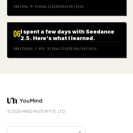
INGLÊS
1 M
VISUALIZAÇÕES
06/08/2026
I spent a few days with Seedance
06
2.5. Here's what I learned.
INGLÊS
189,2 MIL
VISUALIZAÇÕES
06/08/2026
©
2026
MIND MOTOR PTE. LTD.