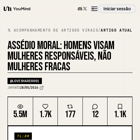
Iniciar sessão
YouMind
Visão geral
𝕏 ACOMPANHAMENTO DE ARTIGOS VIRAIS
/
ARTIGO ATUAL
ASSÉDIO MORAL: HOMENS VISAM
Casos de uso
MULHERES RESPONSÁVEIS, NÃO
MULHERES FRACAS
Habilidades
@
LOVESHARE0001
Prompts
JAPONÊS
28/05/2026
Preços
5.5M
1.7K
177
12
1.1K
Transferir
TL;DR