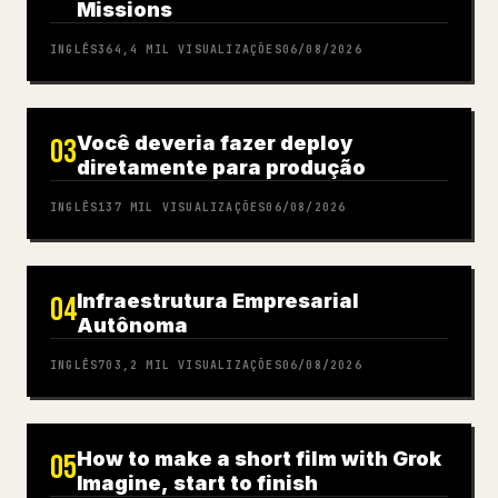
Missions
INGLÊS
364,4 MIL
VISUALIZAÇÕES
06/08/2026
Você deveria fazer deploy
03
diretamente para produção
INGLÊS
137 MIL
VISUALIZAÇÕES
06/08/2026
Infraestrutura Empresarial
04
Autônoma
INGLÊS
703,2 MIL
VISUALIZAÇÕES
06/08/2026
How to make a short film with Grok
05
Imagine, start to finish