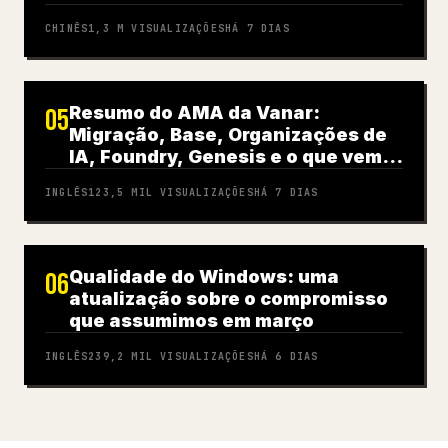
CHINÊS
1,3 M
VISUALIZAÇÕES
HÁ 7 DIAS
Resumo do AMA da Vanar:
05
Migração, Base, Organizações de
IA, Foundry, Genesis e o que vem a
seguir
INGLÊS
123,5 MIL
VISUALIZAÇÕES
HÁ 7 DIAS
Qualidade do Windows: uma
06
atualização sobre o compromisso
que assumimos em março
INGLÊS
239,2 MIL
VISUALIZAÇÕES
HÁ 6 DIAS