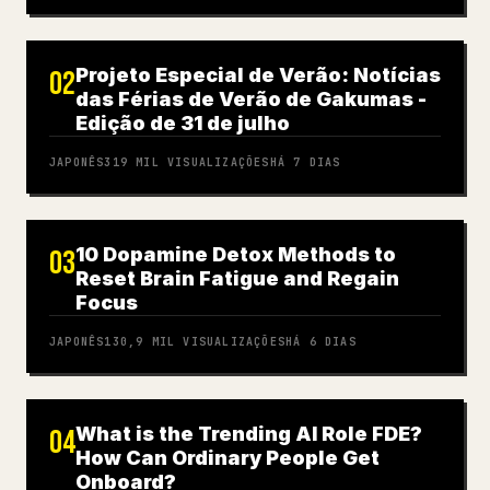
Projeto Especial de Verão: Notícias
02
das Férias de Verão de Gakumas -
Edição de 31 de julho
JAPONÊS
319 MIL
VISUALIZAÇÕES
HÁ 7 DIAS
10 Dopamine Detox Methods to
03
Reset Brain Fatigue and Regain
Focus
JAPONÊS
130,9 MIL
VISUALIZAÇÕES
HÁ 6 DIAS
What is the Trending AI Role FDE?
04
How Can Ordinary People Get
Onboard?