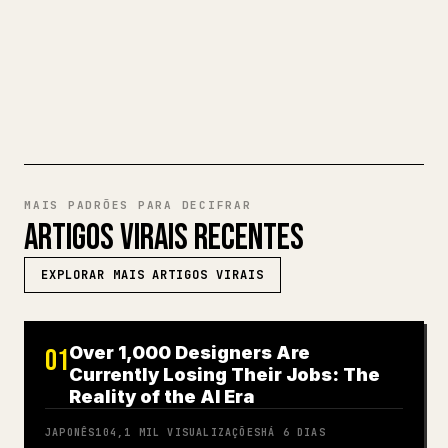
impecável e pronto a publicar.
EXPERIMENTE MARKDOWN PARA
𝕏
MAIS PADRÕES PARA DECIFRAR
ARTIGOS VIRAIS RECENTES
EXPLORAR MAIS ARTIGOS VIRAIS
Over 1,000 Designers Are
01
Currently Losing Their Jobs: The
Reality of the AI Era
JAPONÊS
104,1 MIL
VISUALIZAÇÕES
HÁ 6 DIAS