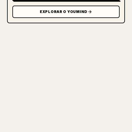
EXPLORAR O YOUMIND
PARA CRIADORES
TRANSFORME O SEU MARKDOWN
NUM ARTIGO 𝕏 IMPECÁVEL
Quando publica os seus próprios textos
longos, formatar imagens, tabelas e
blocos de código para o 𝕏 é uma dor de
cabeça. O YouMind transforma um rascunho
completo em Markdown num artigo 𝕏