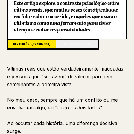
Este artigo explora o contraste psicológico entre
Blogue
vítimas reais, que muitas vezes têm dificuldade
em falar sobre o ocorrido, e aqueles que usam o
vitimismo como uma ferramenta para obter
Atualizações
atenção e evitar responsabilidades.
PORTUGUÊS (TRADUZIDO)
JAPONÊS (ORIGINAL)
Vítimas reais que estão verdadeiramente magoadas
e pessoas que "se fazem" de vítimas parecem
semelhantes à primeira vista.
No meu caso, sempre que há um conflito ou me
envolvo em algo, eu "ouço os dois lados".
Ao escutar cada história, uma diferença decisiva
surge.