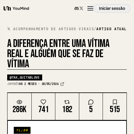
Iniciar sessão
YouMind
Visão geral
𝕏 ACOMPANHAMENTO DE ARTIGOS VIRAIS
/
ARTIGO ATUAL
A DIFERENÇA ENTRE UMA VÍTIMA
Casos de uso
REAL E ALGUÉM QUE SE FAZ DE
VÍTIMA
Habilidades
@
TAK_GUITARLOVE
Prompts
JAPONÊS
HÁ 2 MESES · 28/05/2026
Preços
286K
741
182
5
515
Transferir
TL;DR