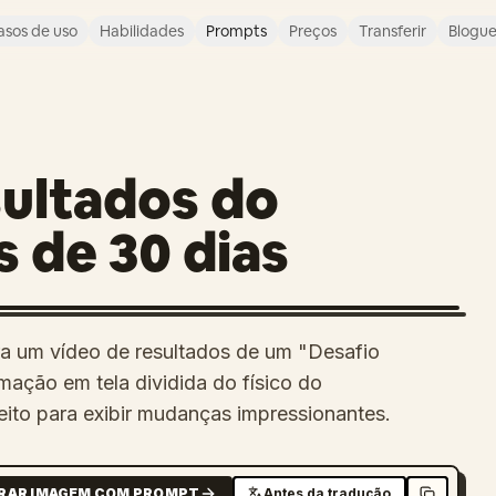
asos de uso
Habilidades
Prompts
Preços
Transferir
Blogu
sultados do
s de 30 dias
a um vídeo de resultados de um "Desafio
mação em tela dividida do físico do
jeito para exibir mudanças impressionantes.
RAR IMAGEM COM PROMPT
Antes da tradução