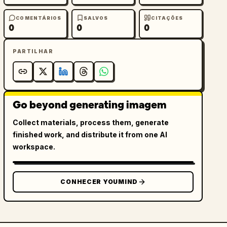
COMENTÁRIOS
SALVOS
CITAÇÕES
0
0
0
PARTILHAR
Go beyond generating imagem
Collect materials, process them, generate
finished work, and distribute it from one AI
workspace.
CONHECER YOUMIND