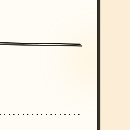
/imagine prompt: cinematic, cyberpunk s
unset, neon colors, 8k --v 6.0