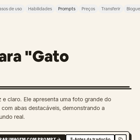
asos de uso
Habilidades
Prompts
Preços
Transferir
Blogu
para "Gato
 e claro. Ele apresenta uma foto grande do
to com abas destacáveis, demonstrando a
undo real.
RAR IMAGEM COM PROMPT
Antes da tradução