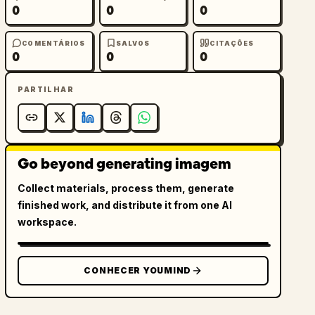
0
0
0
COMENTÁRIOS
SALVOS
CITAÇÕES
0
0
0
PARTILHAR
Go beyond generating imagem
Collect materials, process them, generate
finished work, and distribute it from one AI
workspace.
CONHECER YOUMIND