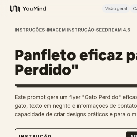
Visão geral
C
YouMind
INSTRUÇÕES
›
IMAGEM INSTRUÇÃO
›
SEEDREAM 4.5
Panfleto eficaz 
Perdido"
Este prompt gera um flyer "Gato Perdido" eficaz
gato, texto em negrito e informações de conta
capacidade de criar designs práticos e para o m
INSTRUÇÃO
GE