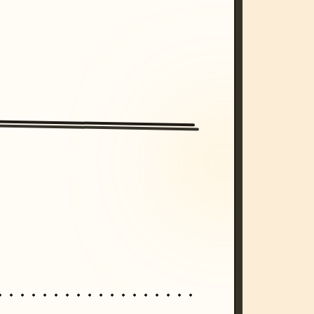
/imagine prompt: cinematic, cyberpunk s
unset, neon colors, 8k --v 6.0