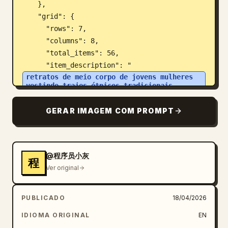
    },

    "grid": {

      "rows": 7,

      "columns": 8,

      "total_items": 56,

      "item_description": "
retratos de meio corpo de jovens mulheres 
vestindo trajes étnicos tradicionais 
distintos e cocares complexos
",

GERAR IMAGEM COM PROMPT
      "labels": [

        "Han", "Mongol", "Hui", "Tibetano", 
"Uigur", "Miao", "Yi", "Zhuang",

        "Buyi", "Coreano", "Manchu", "Dong", 
@程序员小灰
程
"Yao", "Bai", "Tujia", "Hani",

Ver original
        "Cazaque", "Dai", "Li", "Lisu", "Wa", 
"She", "Gaoshan", "Lahu",

PUBLICADO
18/04/2026
        "Shui", "Dongxiang", "Naxi", 
IDIOMA ORIGINAL
EN
"Jingpo", "Quirguiz", "Tu", "Daur", "Mulao",
