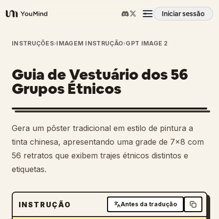
Iniciar sessão
YouMind
Visão geral
INSTRUÇÕES
›
IMAGEM INSTRUÇÃO
›
GPT IMAGE 2
Guia de Vestuário dos 56
Casos de uso
Grupos Étnicos
Habilidades
Gera um pôster tradicional em estilo de pintura a
Prompts
tinta chinesa, apresentando uma grade de 7x8 com
56 retratos que exibem trajes étnicos distintos e
etiquetas.
Preços
Transferir
INSTRUÇÃO
Antes da tradução