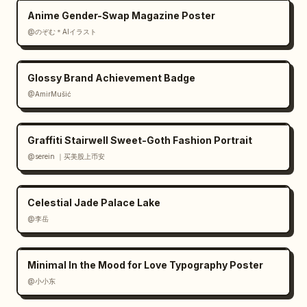
Anime Gender-Swap Magazine Poster
@のぞむ＊AIイラスト
Glossy Brand Achievement Badge
@AmirMušić
Graffiti Stairwell Sweet-Goth Fashion Portrait
@serein ｜买美股上币安
Celestial Jade Palace Lake
@李岳
Minimal In the Mood for Love Typography Poster
@小小东