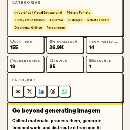
        "Qiang", "Blang", "Salar", "Maonan", 
CATEGORIAS
"Gelao", "Xibe", "Achang", "Pumi",

Infográfico / Visual Educacional
Pôster / Folheto
        "Tajique", "Nu", "Uzbeque", "Russo", 
Tinta / Estilo Chinês
Aquarela
Ilustração
Retrato / Selfie
"Evenki", "De'ang", "Bonan", "Yugur",

        "Jing", "Tártaro", "Derung", 
Diagrama / Gráfico
Personagem
"Oroqen", "Hezhen", "Monba", "Lhoba", "Jino"

      ]

CURTIDAS
VISUALIZAÇÕES
COMPARTILHAMENTOS
155
26.9K
14
    }

  }

COMENTÁRIOS
SALVOS
CITAÇÕES
}
19
85
1
PARTILHAR
Go beyond generating imagem
Collect materials, process them, generate
finished work, and distribute it from one AI