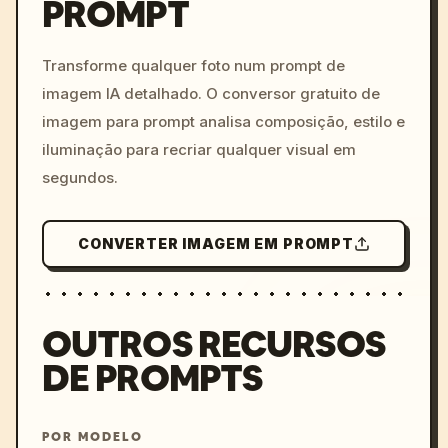
PROMPT
/imagine prompt: cinemati
c, cyberpunk sunset, neon
colors, 8k --v 6.0
Transforme qualquer foto num prompt de
imagem IA detalhado. O conversor gratuito de
imagem para prompt analisa composição, estilo e
iluminação para recriar qualquer visual em
segundos.
CONVERTER IMAGEM EM PROMPT
OUTROS RECURSOS
DE PROMPTS
POR MODELO