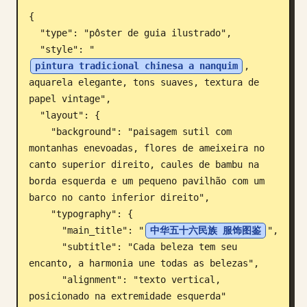
{

Blogue
  "type": "pôster de guia ilustrado",

  "style": "
Atualizações
pintura tradicional chinesa a nanquim
, 
aquarela elegante, tons suaves, textura de 
papel vintage",

  "layout": {

    "background": "paisagem sutil com 
montanhas enevoadas, flores de ameixeira no 
canto superior direito, caules de bambu na 
borda esquerda e um pequeno pavilhão com um 
barco no canto inferior direito",

    "typography": {

      "main_title": "
中华五十六民族 服饰图鉴
",

      "subtitle": "Cada beleza tem seu 
encanto, a harmonia une todas as belezas",

      "alignment": "texto vertical, 
posicionado na extremidade esquerda"
