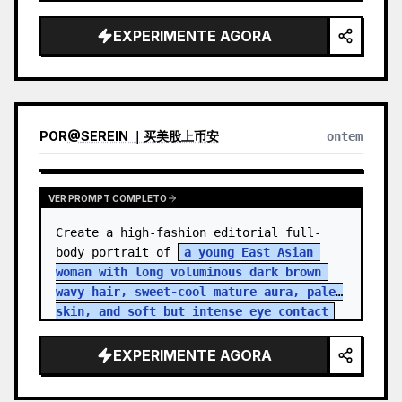
EXPERIMENTE AGORA
POR
@
SEREIN ｜买美股上币安
ontem
VER PROMPT COMPLETO
Create a high-fashion editorial full-
body portrait of 
a young East Asian 
woman with long voluminous dark brown 
wavy hair, sweet-cool mature aura, pale 
skin, and soft but intense eye contact
standing in an aband…
EXPERIMENTE AGORA