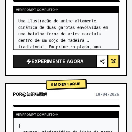
VER PROMPT COMPLETO
Uma ilustração de anime altamente 
dinâmica de duas garotas envolvidas em 
uma batalha feroz de artes marciais 
dentro de um dojo de madeira 
tradicional. Em primeiro plano, uma 
garota com {argument name="character 1 
hair" default="cabelo preto em um coque 
EXPERIMENTE AGORA
alto co…
EM DESTAQUE
POR
@
知识猫图解
19/04/2026
VER PROMPT COMPLETO
{
