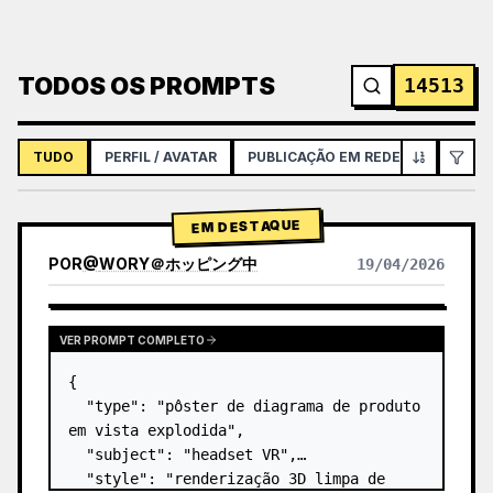
TODOS OS PROMPTS
14513
TUDO
PERFIL / AVATAR
PUBLICAÇÃO EM REDES SOCIAIS
EM DESTAQUE
POR
@
WORY＠ホッピング中
19/04/2026
VER PROMPT COMPLETO
{

  "type": "pôster de diagrama de produto 
em vista explodida",

  "subject": "headset VR",

  "style": "renderização 3D limpa de 