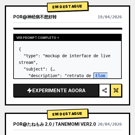
EM DESTAQUE
POR
@
神经病不想好转
19/04/2026
VER PROMPT COMPLETO
{

  "type": "mockup de interface de live 
stream",

  "subject": {

    "description": "retrato de 
Elon 
Musk
, sorrindo, vestindo uma camiseta 
preta com um gráfico técnico esquemático 
EXPERIMENTE AGORA
em branco",

    "background": "o lado…
EM DESTAQUE
POR
@
たねもみ 2.0 / TANEMOMI VER2.0
20/04/2026