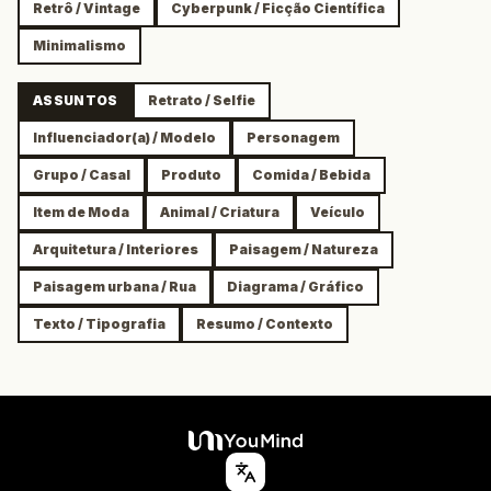
Retrô / Vintage
Cyberpunk / Ficção Científica
Minimalismo
ASSUNTOS
Retrato / Selfie
Influenciador(a) / Modelo
Personagem
Grupo / Casal
Produto
Comida / Bebida
Item de Moda
Animal / Criatura
Veículo
Arquitetura / Interiores
Paisagem / Natureza
Paisagem urbana / Rua
Diagrama / Gráfico
Texto / Tipografia
Resumo / Contexto