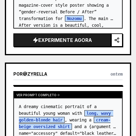
magazine-cover style poster showing a 
“gender-reversal Before / After” 
transformation for 
Nozomu
. The main 
After version is a beautiful, cool, 
androgynous anime boy who preserves…
EXPERIMENTE AGORA
POR
@
ZYRELLA
ontem
VER PROMPT COMPLETO
A dreamy cinematic portrait of a 
beautiful young woman with 
long, wavy 
golden-blonde hair
, wearing a 
cream-
beige oversized shirt
 and a {argument 
name="accessory" default="black leather…