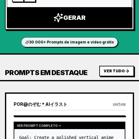
GERAR
30 000+ Prompts de imagem e vídeo grátis
PROMPTS EM DESTAQUE
VER TUDO
POR
@
のぞむ＊AIイラスト
ontem
VER PROMPT COMPLETO
Goal: Create a polished vertical anime 