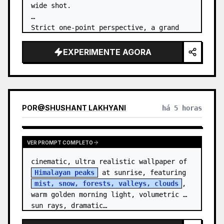
wide shot.

Strict one-point perspective, a grand 
heavenly staircase paved with light 
golden jade, passing through the sea of 
EXPERIMENTE AGORA
clouds from the bottom…
POR
@
SHUSHANT LAKHYANI
há 5 horas
VER PROMPT COMPLETO
cinematic, ultra realistic wallpaper of 
Himalayan peaks
 at sunrise, featuring 
mist, snow, forests, valleys, clouds
, 
warm golden morning light, volumetric 
sun rays, dramatic…