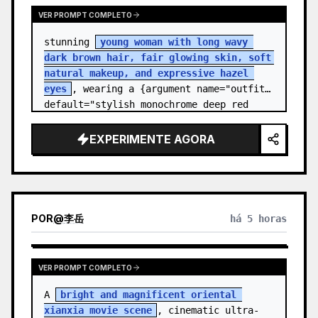
VER PROMPT COMPLETO
stunning 
young woman with long wavy 
dark brown hair, fair glowing skin, soft 
natural makeup, and expressive hazel 
eyes
, wearing a {argument name="outfit" 
default="stylish monochrome deep red 
streetwear outfit consisting of a…
EXPERIMENTE AGORA
POR
@
李岳
há 5 horas
VER PROMPT COMPLETO
A 
bright and magnificent oriental 
xianxia movie scene
, cinematic ultra-