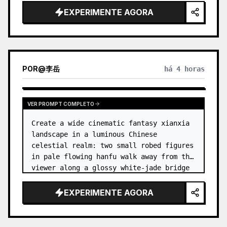
dress
 leaning her cheek on one hand and 
EXPERIMENTE AGORA
smiling with one eye closed at a wooden 
table in a {argum…
POR
@
李岳
há 4 horas
VER PROMPT COMPLETO
Create a wide cinematic fantasy xianxia 
landscape in a luminous Chinese 
celestial realm: two small robed figures 
in pale flowing hanfu walk away from the 
viewer along a glossy white-jade bridge 
toward an enormous ornate palace gate 
rising from a mirror-still l…
EXPERIMENTE AGORA