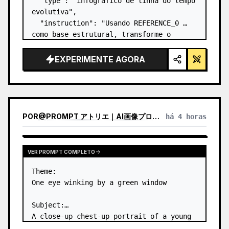
  "type": "infográfico de linha do tempo 
evolutiva",

  "instruction": "Usando REFERENCE_0 
como base estrutural, transforme o 
design vetorial plano em um infográfico 
3D altamente realista. Substitua as 
EXPERIMENTE AGORA
rampas lisas por degraus de pedra 
distintos e atualize to…
POR
@
PROMPT アトリエ｜AI画像プロンプト
há 4 horas
VER PROMPT COMPLETO
Theme:

One eye winking by a green window

Subject:

A close-up chest-up portrait of a young 
woman wearing a 
white lace-trimmed 