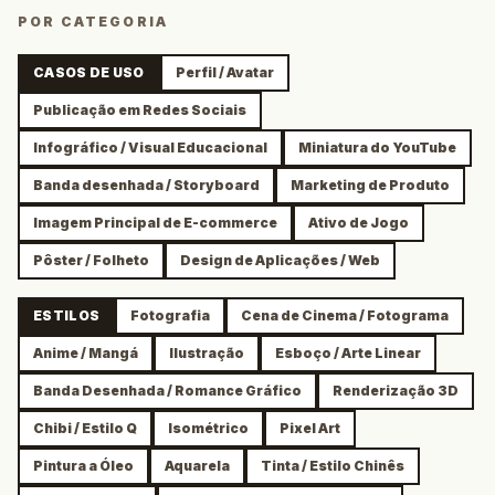
POR CATEGORIA
CASOS DE USO
Perfil / Avatar
Publicação em Redes Sociais
Infográfico / Visual Educacional
Miniatura do YouTube
Banda desenhada / Storyboard
Marketing de Produto
Imagem Principal de E-commerce
Ativo de Jogo
Pôster / Folheto
Design de Aplicações / Web
ESTILOS
Fotografia
Cena de Cinema / Fotograma
Anime / Mangá
Ilustração
Esboço / Arte Linear
Banda Desenhada / Romance Gráfico
Renderização 3D
Chibi / Estilo Q
Isométrico
Pixel Art
Pintura a Óleo
Aquarela
Tinta / Estilo Chinês