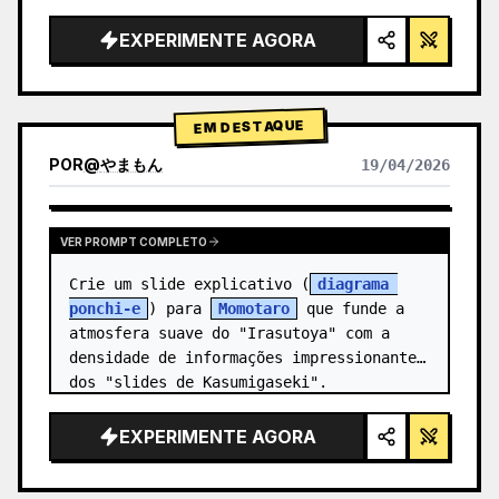
alta tecnologia, iluminação de estúdio, 
detalhes brilhantes",

EXPERIMENTE AGORA
  "background": "{argument 
name=\"background color\" 
default=\"gradien…
EM DESTAQUE
POR
@
やまもん
19/04/2026
VER RESULTADOS DE OUTROS MODELOS
VER PROMPT COMPLETO
Crie um slide explicativo (
diagrama 
ponchi-e
) para 
Momotaro
 que funde a 
atmosfera suave do "Irasutoya" com a 
densidade de informações impressionante 
dos "slides de Kasumigaseki".
EXPERIMENTE AGORA