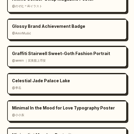
@のぞむ＊AIイラスト
Glossy Brand Achievement Badge
@AmirMušić
Graffiti Stairwell Sweet-Goth Fashion Portrait
@serein ｜买美股上币安
Celestial Jade Palace Lake
@李岳
Minimal In the Mood for Love Typography Poster
@小小东