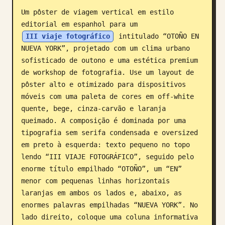
Um pôster de viagem vertical em estilo 
Blogue
editorial em espanhol para um 
III viaje fotográfico
 intitulado “OTOÑO EN 
Atualizações
NUEVA YORK”, projetado com um clima urbano 
sofisticado de outono e uma estética premium 
de workshop de fotografia. Use um layout de 
pôster alto e otimizado para dispositivos 
móveis com uma paleta de cores em off-white 
quente, bege, cinza-carvão e laranja 
queimado. A composição é dominada por uma 
tipografia sem serifa condensada e oversized 
em preto à esquerda: texto pequeno no topo 
lendo “III VIAJE FOTOGRÁFICO”, seguido pelo 
enorme título empilhado “OTOÑO”, um “EN” 
menor com pequenas linhas horizontais 
laranjas em ambos os lados e, abaixo, as 
enormes palavras empilhadas “NUEVA YORK”. No 
lado direito, coloque uma coluna informativa 