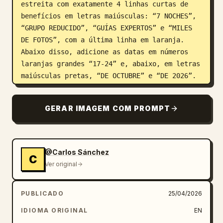
estreita com exatamente 4 linhas curtas de 
benefícios em letras maiúsculas: “7 NOCHES”, 
“GRUPO REDUCIDO”, “GUÍAS EXPERTOS” e “MILES 
DE FOTOS”, com a última linha em laranja. 
Abaixo disso, adicione as datas em números 
laranjas grandes “17-24” e, abaixo, em letras 
maiúsculas pretas, “DE OCTUBRE” e “DE 2026”. 
Adicione uma linha vertical fina perto da 
borda direita e um pequeno ponto laranja no 
GERAR IMAGEM COM PROMPT
topo. Integre uma colagem de fotos de rua de 
Nova York com clima melancólico na metade 
inferior e através da tipografia, 
centralizada na Ponte do Brooklyn emoldurada 
@Carlos Sánchez
C
por edifícios de tijolos escuros, ruas 
Ver original
molhadas, alguns carros, vapor subindo da 
estrada e um fotógrafo solitário visto de 
PUBLICADO
25/04/2026
costas em primeiro plano, usando um gorro 
laranja-ferrugem e uma mochila, segurando uma 
IDIOMA ORIGINAL
EN
câmera em direção à ponte. Deixe formas de 