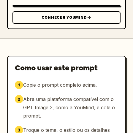
“JON TARAFA” com “@JONTCPHOTO” em laranja 
abaixo. Centralizado na parte inferior, 
adicione o site “VIAJENY.COM” em letras 
CONHECER YOUMIND
maiúsculas laranjas espaçadas. Inclua 2 
recortes de retratos em escala de cinza 
parcialmente cortados nos cantos inferiores, 
um à esquerda e outro à direita, misturando-
se à área escura do rodapé. Estilo geral: 
anúncio de viagem cinematográfico, pôster de 
revista contemporânea, hierarquia tipográfica 
Como usar este prompt
ousada, colagem em camadas, atmosfera de 
outono nova-iorquino, alto contraste, 
Copie o prompt completo acima.
1
elegante e dramático.
Abra uma plataforma compatível com o
2
GPT Image 2, como a YouMind, e cole o
prompt.
Troque o tema, o estilo ou os detalhes
3