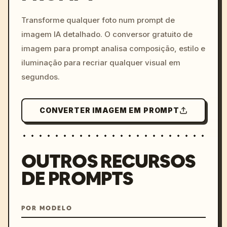
c, cyberpunk sunset, neon
colors, 8k --v 6.0
Transforme qualquer foto num prompt de
imagem IA detalhado. O conversor gratuito de
imagem para prompt analisa composição, estilo e
iluminação para recriar qualquer visual em
segundos.
CONVERTER IMAGEM EM PROMPT
OUTROS RECURSOS
DE PROMPTS
POR MODELO