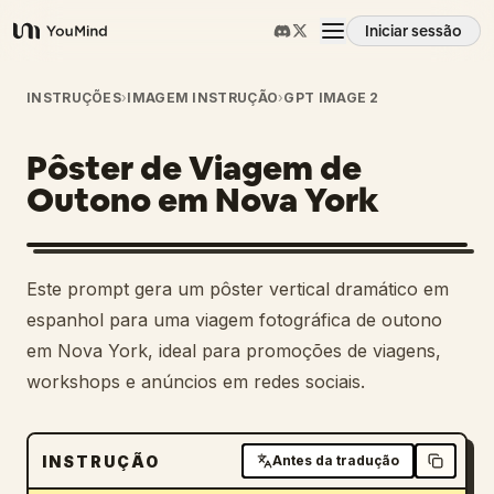
Iniciar sessão
YouMind
Visão geral
INSTRUÇÕES
›
IMAGEM INSTRUÇÃO
›
GPT IMAGE 2
Pôster de Viagem de
Casos de uso
Outono em Nova York
Habilidades
Este prompt gera um pôster vertical dramático em
Prompts
espanhol para uma viagem fotográfica de outono
em Nova York, ideal para promoções de viagens,
workshops e anúncios em redes sociais.
Preços
Transferir
INSTRUÇÃO
Antes da tradução