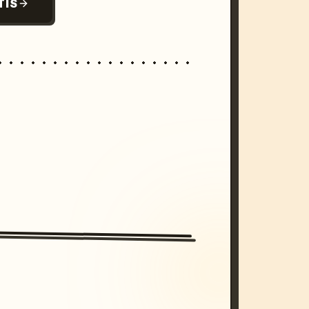
TIS
/imagine prompt: cinematic, cyberpunk s
unset, neon colors, 8k --v 6.0