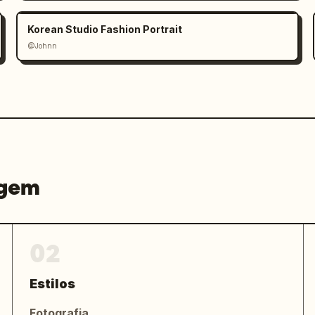
Korean Studio Fashion Portrait
@Johnn
agem
02
Estilos
Fotografia