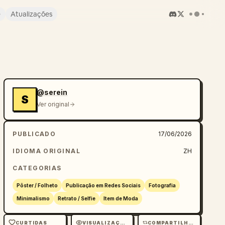
e
Atualizações
@serein
S
Ver original
PUBLICADO
17/06/2026
IDIOMA ORIGINAL
ZH
CATEGORIAS
Pôster / Folheto
Publicação em Redes Sociais
Fotografia
Minimalismo
Retrato / Selfie
Item de Moda
CURTIDAS
VISUALIZAÇÕES
COMPARTILHAMENTOS