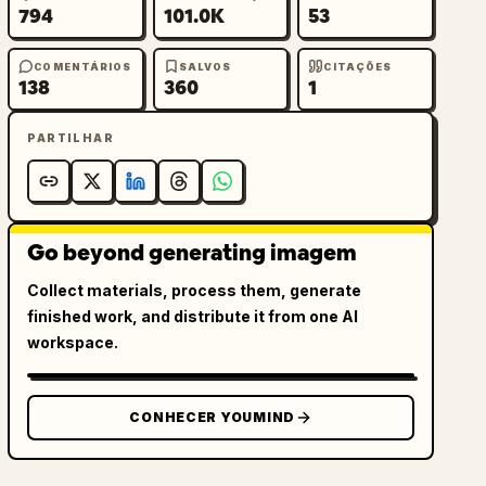
794
101.0K
53
COMENTÁRIOS
SALVOS
CITAÇÕES
138
360
1
PARTILHAR
Go beyond generating imagem
Collect materials, process them, generate
finished work, and distribute it from one AI
workspace.
CONHECER YOUMIND