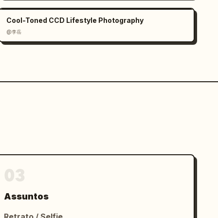
Cool-Toned CCD Lifestyle Photography
@李岳
03
Assuntos
Retrato / Selfie