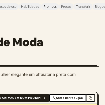
asos de uso
Habilidades
Prompts
Preços
Transferir
Blogu
 de Moda
lher elegante em alfaiataria preta com
RAR IMAGEM COM PROMPT
Antes da tradução