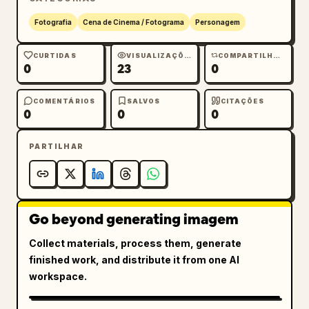
Fotografia
Cena de Cinema / Fotograma
Personagem
CURTIDAS
VISUALIZAÇÕES
COMPARTILHAMENTOS
0
23
0
COMENTÁRIOS
SALVOS
CITAÇÕES
0
0
0
PARTILHAR
Go beyond generating imagem
Collect materials, process them, generate
finished work, and distribute it from one AI
workspace.