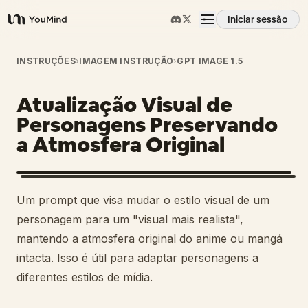
Iniciar sessão
YouMind
Visão geral
INSTRUÇÕES
›
IMAGEM INSTRUÇÃO
›
GPT IMAGE 1.5
Atualização Visual de
Casos de uso
Personagens Preservando
a Atmosfera Original
Habilidades
Prompts
Um prompt que visa mudar o estilo visual de um
personagem para um "visual mais realista",
Preços
mantendo a atmosfera original do anime ou mangá
intacta. Isso é útil para adaptar personagens a
diferentes estilos de mídia.
Transferir