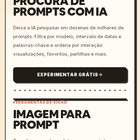
PROCURA DE
PROMPTS COM IA
Deixa a IA pesquisar em dezenas de milhares de
prompts. Filtra por modelo, intervalo de datas e
palavras-chave e ordena por interação:
visualizações, favoritos, partilhas e mais.
EXPERIMENTAR GRÁTIS
FERRAMENTAS DE VISÃO
IMAGEM PARA
PROMPT
/imagine prompt: cinemati
c, cyberpunk sunset, neon
colors, 8k --v 6.0