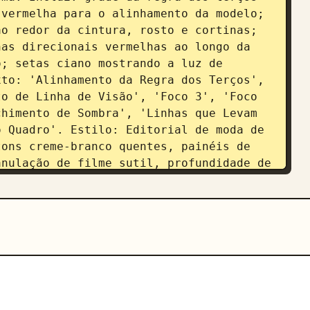
vermelha para o alinhamento da modelo; 
o redor da cintura, rosto e cortinas; 
as direcionais vermelhas ao longo da 
; setas ciano mostrando a luz de 
to: 'Alinhamento da Regra dos Terços', 
o de Linha de Visão', 'Foco 3', 'Foco 
himento de Sombra', 'Linhas que Levam 
 Quadro'. Estilo: Editorial de moda de 
ons creme-branco quentes, painéis de 
nulação de filme sutil, profundidade de 
posição de análise de filme 
e angular média, visão ao nível dos 