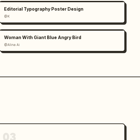
Editorial Typography Poster Design
@K
Woman With Giant Blue Angry Bird
@Alina Ai
03