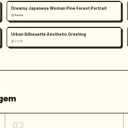
Dreamy Japanese Woman Pine Forest Portrait
@𝗦𝗮𝗻𝗶𝗮
Urban Silhouette Aesthetic Greeting
@小小东
agem
02