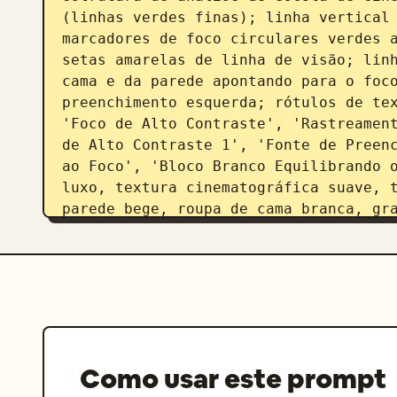
(linhas verdes finas); linha vertical 
marcadores de foco circulares verdes a
setas amarelas de linha de visão; linh
cama e da parede apontando para o foco
preenchimento esquerda; rótulos de tex
'Foco de Alto Contraste', 'Rastreament
de Alto Contraste 1', 'Fonte de Preenc
ao Foco', 'Bloco Branco Equilibrando o
luxo, textura cinematográfica suave, t
parede bege, roupa de cama branca, gra
campo rasa, composição elegante, sobre
educacional. Câmera: Lente 35mm, grand
olhos, widescreen 16:9.
Como usar este prompt