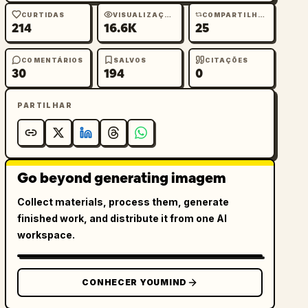
CURTIDAS
VISUALIZAÇÕES
COMPARTILHAMENTOS
214
16.6K
25
COMENTÁRIOS
SALVOS
CITAÇÕES
30
194
0
PARTILHAR
Go beyond generating imagem
Collect materials, process them, generate
finished work, and distribute it from one AI
workspace.
CONHECER YOUMIND