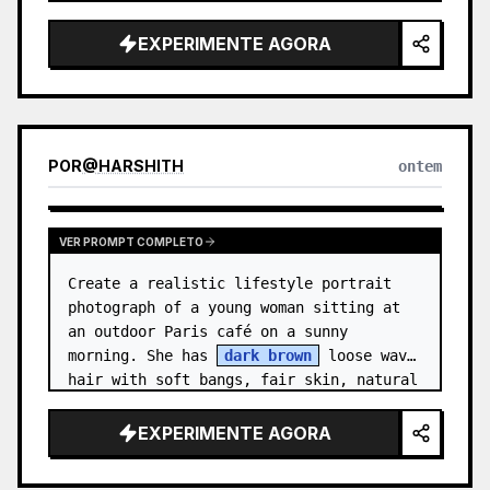
Canvas: Wide 16:9 presentation slide 
with a warm off-white background and 
EXPERIMENTE AGORA
generous margins. …
POR
@
HARSHITH
ontem
VER PROMPT COMPLETO
Create a realistic lifestyle portrait 
photograph of a young woman sitting at 
an outdoor Paris café on a sunny 
morning. She has 
dark brown
 loose wavy 
hair with soft bangs, fair skin, natural 
makeup, and a gentle relaxed sm…
EXPERIMENTE AGORA