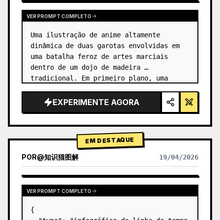
VER PROMPT COMPLETO
Uma ilustração de anime altamente 
dinâmica de duas garotas envolvidas em 
uma batalha feroz de artes marciais 
dentro de um dojo de madeira 
tradicional. Em primeiro plano, uma 
garota com {argument name="character 1 
hair" default="cabelo preto em um coque 
EXPERIMENTE AGORA
alto co…
EM DESTAQUE
POR
@
知识猫图解
19/04/2026
VER PROMPT COMPLETO
{
