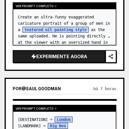
VER PROMPT COMPLETO
Create an ultra-funny exaggerated 
caricature portrait of a group of men in 
a 
textured oil painting style
 as the 
same uploaded. He is pointing directly 
at the viewer with an oversized hand in 
forced perspective, wearing a {…
EXPERIMENTE AGORA
POR
@
SAUL GOODMAN
há 7 horas
VER PROMPT COMPLETO
[DESTINATION] = 
London
[LANDMARK] = 
Big Ben