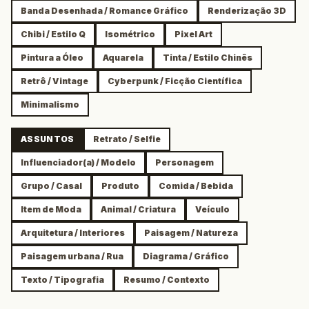
Banda Desenhada / Romance Gráfico
Renderização 3D
Chibi / Estilo Q
Isométrico
Pixel Art
Pintura a Óleo
Aquarela
Tinta / Estilo Chinês
Retrô / Vintage
Cyberpunk / Ficção Científica
Minimalismo
ASSUNTOS
Retrato / Selfie
Influenciador(a) / Modelo
Personagem
Grupo / Casal
Produto
Comida / Bebida
Item de Moda
Animal / Criatura
Veículo
Arquitetura / Interiores
Paisagem / Natureza
Paisagem urbana / Rua
Diagrama / Gráfico
Texto / Tipografia
Resumo / Contexto