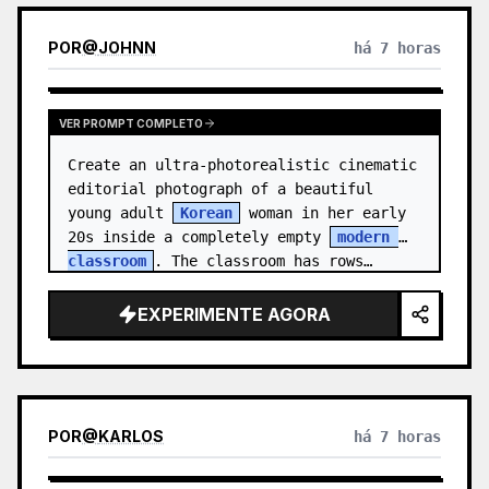
POR
@
JOHNN
há 7 horas
VER PROMPT COMPLETO
Create an ultra-photorealistic cinematic 
editorial photograph of a beautiful 
young adult 
Korean
 woman in her early 
20s inside a completely empty 
modern 
classroom
. The classroom has rows…
EXPERIMENTE AGORA
POR
@
KARLOS
há 7 horas