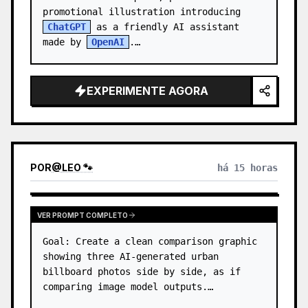
promotional illustration introducing 
ChatGPT
 as a friendly AI assistant 
made by 
OpenAI
.

Canvas: 1:1 square image, warm indoor 
office setting…
EXPERIMENTE AGORA
POR
@
LEO 🐾
há 15 horas
VER PROMPT COMPLETO
Goal: Create a clean comparison graphic 
showing three AI-generated urban 
billboard photos side by side, as if 
comparing image model outputs.
