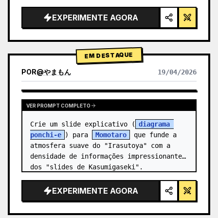
alta tecnologia, iluminação de estúdio, 
detalhes brilhantes",

EXPERIMENTE AGORA
  "background": "{argument 
name=\"background color\" 
default=\"gradien…
EM DESTAQUE
POR
@
やまもん
19/04/2026
VER RESULTADOS DE OUTROS MODELOS
VER PROMPT COMPLETO
Crie um slide explicativo (
diagrama 
ponchi-e
) para 
Momotaro
 que funde a 
atmosfera suave do "Irasutoya" com a 
densidade de informações impressionante 
dos "slides de Kasumigaseki".
EXPERIMENTE AGORA