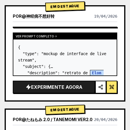
EM DESTAQUE
POR
@
神经病不想好转
19/04/2026
VER PROMPT COMPLETO
{

  "type": "mockup de interface de live 
stream",

  "subject": {

    "description": "retrato de 
Elon 
Musk
, sorrindo, vestindo uma camiseta 
preta com um gráfico técnico esquemático 
EXPERIMENTE AGORA
em branco",

    "background": "o lado…
EM DESTAQUE
POR
@
たねもみ 2.0 / TANEMOMI VER2.0
20/04/2026