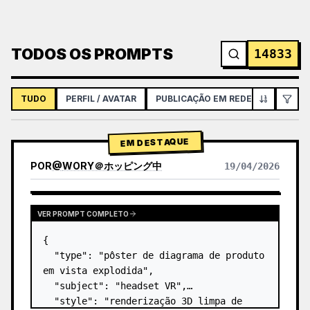
TODOS OS PROMPTS
14833
TUDO
PERFIL / AVATAR
PUBLICAÇÃO EM REDES SOCIAIS
EM DESTAQUE
POR
@
WORY＠ホッピング中
19/04/2026
VER PROMPT COMPLETO
{

  "type": "pôster de diagrama de produto 
em vista explodida",

  "subject": "headset VR",

  "style": "renderização 3D limpa de 