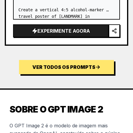
Create a vertical 4:5 alcohol-marker 
travel poster of [LANDMARK] in 
[DESTINATION], viewed from a low 
pedestrian viewpoint. Make it f…
EXPERIMENTE AGORA
VER TODOS OS PROMPTS
SOBRE O GPT IMAGE 2
O GPT Image 2 é o modelo de imagem mais