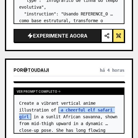
  "type": "infográfico de linha do tempo 
evolutiva",

  "instruction": "Usando REFERENCE_0 
como base estrutural, transforme o 
design vetorial plano em um infográfico 
3D altamente realista. Substitua as 
EXPERIMENTE AGORA
rampas lisas por degraus de pedra 
distintos e atualize to…
POR
@
TOUDAIJI
há 4 horas
VER PROMPT COMPLETO
Create a vibrant vertical anime 
illustration of 
a cheerful elf safari 
girl
 in a sunlit African savanna, shown 
from mid-thigh upward in a dynamic 
close-up pose. She has long flowing 
{argument name="hair color" default=…