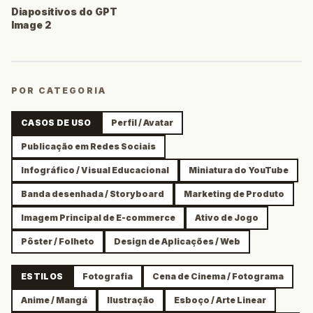
Diapositivos do GPT
Image 2
POR CATEGORIA
CASOS DE USO
Perfil / Avatar
Publicação em Redes Sociais
Infográfico / Visual Educacional
Miniatura do YouTube
Banda desenhada / Storyboard
Marketing de Produto
Imagem Principal de E-commerce
Ativo de Jogo
Pôster / Folheto
Design de Aplicações / Web
ESTILOS
Fotografia
Cena de Cinema / Fotograma
Anime / Mangá
Ilustração
Esboço / Arte Linear