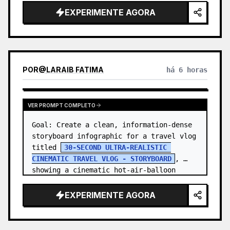
EXPERIMENTE AGORA
POR
@
LARAIB FATIMA‎
há 6 horas
VER PROMPT COMPLETO
Goal: Create a clean, information-dense 
storyboard infographic for a travel vlog 
titled 
30-SECOND ULTRA-REALISTIC 
CINEMATIC TRAVEL VLOG - STORYBOARD
, 
showing a cinematic hot-air-balloon 
adventure at sunrise with one co…
EXPERIMENTE AGORA