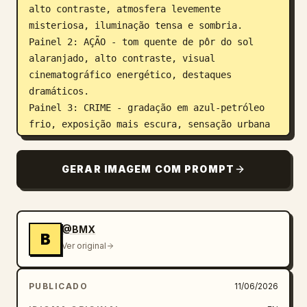
alto contraste, atmosfera levemente 
misteriosa, iluminação tensa e sombria.

Painel 2: AÇÃO - tom quente de pôr do sol 
alaranjado, alto contraste, visual 
cinematográfico energético, destaques 
dramáticos.

Painel 3: CRIME - gradação em azul-petróleo 
frio, exposição mais escura, sensação urbana 
realista, sombras realistas.

Painel 4: ROMANCE - tom quente dourado suave, 
GERAR IMAGEM COM PROMPT
contraste leve, clima nostálgico de pôr do 
sol, atmosfera sonhadora.

Painel 5: DRAMA - tom de fim de tarde em 
azul-púrpura suave, iluminação 
@BMX
B
cinematográfica emocional, sombras suaves e 
Ver original
clima sério.

Adicione um texto em negrito, branco e em 
PUBLICADO
11/06/2026
letras maiúsculas no lado direito de cada 
painel: SUSPENSE, AÇÃO, CRIME, ROMANCE, 