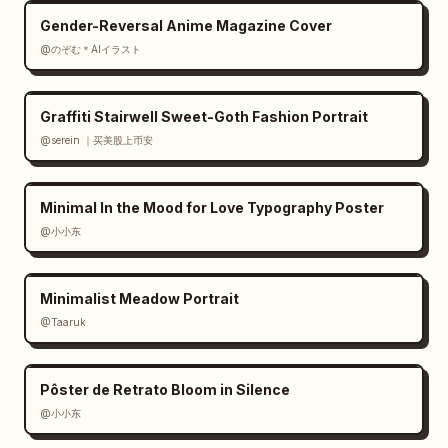
Gender-Reversal Anime Magazine Cover
@のぞむ＊AIイラスト
Graffiti Stairwell Sweet-Goth Fashion Portrait
@serein ｜买美股上币安
Minimal In the Mood for Love Typography Poster
@小小东
Minimalist Meadow Portrait
@Taaruk
Pôster de Retrato Bloom in Silence
@小小东