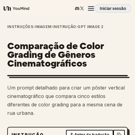
Iniciar sessão
YouMind
Visão geral
INSTRUÇÕES
›
IMAGEM INSTRUÇÃO
›
GPT IMAGE 2
Comparação de Color
Casos de uso
Grading de Gêneros
Cinematográficos
Habilidades
Prompts
Um prompt detalhado para criar um pôster vertical
cinematográfico que compara cinco estilos
Preços
diferentes de color grading para a mesma cena de
rua urbana.
Transferir
INSTRUÇÃO
Antes da tradução