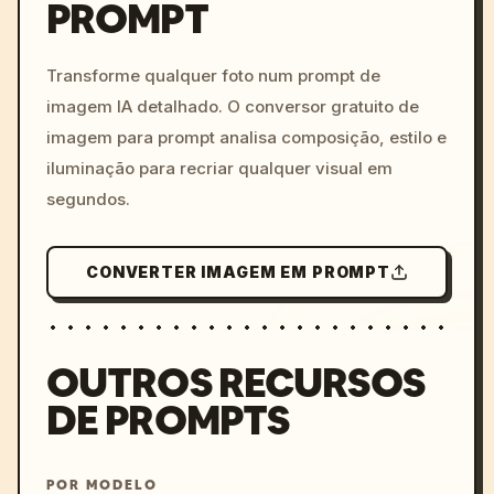
PROMPT
/imagine prompt: cinemati
c, cyberpunk sunset, neon
colors, 8k --v 6.0
Transforme qualquer foto num prompt de
imagem IA detalhado. O conversor gratuito de
imagem para prompt analisa composição, estilo e
iluminação para recriar qualquer visual em
segundos.
CONVERTER IMAGEM EM PROMPT
OUTROS RECURSOS
DE PROMPTS
POR MODELO