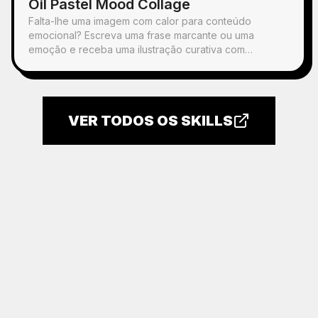
Oil Pastel Mood Collage
Falta-lhe uma imagem com calor para conteúdo
emocional? Escreva uma frase marcante ou uma
emoção e receba uma ilustração curativa com
personagens desenhados à mão em pastel de óleo,
objetos do quotidiano espalhados e a frase manuscrita.
Pode ser usada em qualquer publicação.
VER TODOS OS SKILLS