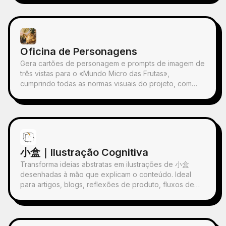
espaço de luz e sombra contido, comprime uma forma
memorial derivada da fotografia. Não é uma ilustração
comum ou um cartaz decorativo, mas sim, com poucas
manchas de tinta, bordas suavizadas, cortes de
espaço em branco e linhas esparsas, extrai relações
Oficina de Personagens
de arquitetura, cidade, superfície de água, estrada,
escala humana, horizonte e luz-sombra, mantendo o
Gera cartões de personagem e prompts de imagem de
sujeito reconhecível mesmo em miniatura. Toda a
três vistas para o «Mundo Micro das Frutas»,
imagem enfatiza uma qualidade calma, contida e de
cumprindo todas as normas visuais do projeto, com
gravura moderna; as cores são extraídas da imagem
geração de imagens e verificação por lista de controlo.
original, principalmente azul profundo, preto tinta,
Com esta skill, é possível evitar desperdício de
verde-acinzentado, cor de pedra ou cores quentes de
créditos durante o processo de geração de imagens.
baixa saturação, e, quando adequado, é adicionada
uma pequena marca quente. O título geralmente
permanece muito pequeno, poético e como uma
小盒｜Ilustração Cognitiva
etiqueta de exposição, sem se sobrepor. Adequado
para criar cartazes de arte minimalistas, séries de
Transforma ideias abstratas em ilustrações de 小盒
relíquias fotográficas, cartazes de imagens de
desenhadas à mão que explicam o conteúdo. Ideal
arquitetura e cidade, fotografia editorial abstrata,
para artigos, blogs, reflexões de produto, fluxos de
capas de fotos com sensação de galeria, e séries
trabalho de IA, metodologias e notas de conhecimento;
visuais para propagação em dispositivos móveis como
a 小盒 permanece sempre fechada e realiza
o Douyin. A obra final preserva o conteúdo real da foto
pessoalmente as ações principais de recolha, triagem,
original, ao mesmo tempo que cria abaixo uma "marca
organização, correção ou transferência.